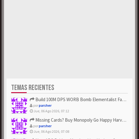
TEMAS RECIENTES
Build 100M DPS WORB Bomb Elementalist Fast - Grab POE Curren...
por
parsher
Jue, 06 Ago 2026, 07:12
Missing Cards? Buy Monopoly Go Happy Harvest with Looney Tun...
por
parsher
Jue, 06 Ago 2026, 07:08