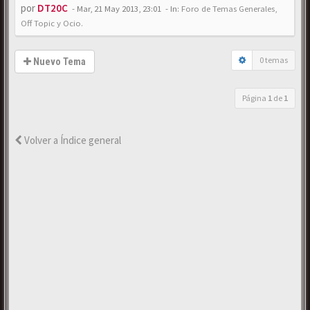
por
DT20C
-
Mar, 21 May 2013, 23:01
- In:
Foro de Temas Generales,
Off Topic y Ocio.
0 temas
Nuevo Tema
Página
1
de
1
Volver a Índice general