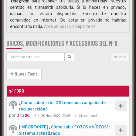
Telegrαm
para resolver tus dudas. ¡Compártelas! Nuestro
sentido es transmitir sabiduría. Si lo haces en privado,
mañana no estará disponible. Encontraste nuestra
comunidad en internet. De estar en privado no habrías
encontrado nada.
Abre un post y compártelas
BRICOS, MODIFICACIONES Y ACCESORIOS DEL Nº8
0 temas
Nuevo Tema
FORO
¿Cómo saber si mi DS tiene una campaña de
recuperación?
por
DT20C
-
Mié, 25 Nov 2020, 22:08
- In:
Preséntate!
[IMPORTANTE] ¿Cómo subir FOTOS y VÍDEOS?:
Sistema actualizado.