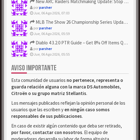
New ARC Raiders Matchmaking Update: Stop Failed - Grab Bluep...
por
parsher
Jue, 06 Ago 2026, 07:03
MLB The Show 26 Championship Series Update! Get Cheap & ...
por
parsher
Jue, 06 Ago 2026, 05:59
Diablo 4 3.2.0 PTR Guide – Get 8% Off Items Quickly to Test ...
por
parsher
Jue, 06 Ago 2026, 05:55
AVISO IMPORTANTE
Esta comunidad de usuarios
no pertenece, representa o
guarda relación alguna con la marca DS Automobiles,
Citroën o su grupo matriz Stellantis
.
Los mensajes publicados reflejan la opinión personal de los
usuarios que las escriben y
en ningún caso somos
responsables de sus publicaciones
.
En caso de existir algún contenido que deba ser retirado,
por favor, contactar con nosotros
. El equipo de
moderadores desarrolla su labor de forma altruista.