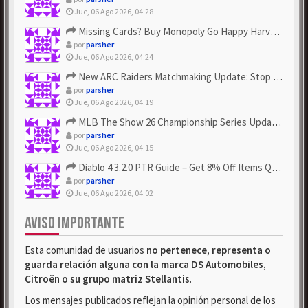
Jue, 06 Ago 2026, 04:28
Missing Cards? Buy Monopoly Go Happy Harvest with Looney Tun...
por
parsher
Jue, 06 Ago 2026, 04:24
New ARC Raiders Matchmaking Update: Stop Failed - Grab Bluep...
por
parsher
Jue, 06 Ago 2026, 04:19
MLB The Show 26 Championship Series Update! Get Cheap & ...
por
parsher
Jue, 06 Ago 2026, 04:15
Diablo 4 3.2.0 PTR Guide – Get 8% Off Items Quickly to Test ...
por
parsher
Jue, 06 Ago 2026, 04:02
AVISO IMPORTANTE
Esta comunidad de usuarios
no pertenece, representa o
guarda relación alguna con la marca DS Automobiles,
Citroën o su grupo matriz Stellantis
.
Los mensajes publicados reflejan la opinión personal de los