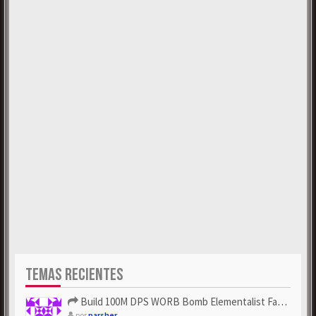
TEMAS RECIENTES
Build 100M DPS WORB Bomb Elementalist Fast - Grab POE Curren...
por
parsher