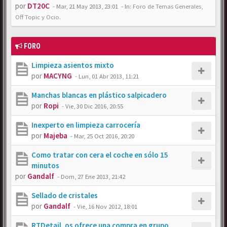
por
DT20C
-
Mar, 21 May 2013, 23:01
- In:
Foro de Temas Generales,
Off Topic y Ocio.
FORO
Limpieza asientos mixto
por
MACYNG
-
Lun, 01 Abr 2013, 11:21
Manchas blancas en plástico salpicadero
por
Ropi
-
Vie, 30 Dic 2016, 20:55
Inexperto en limpieza carrocería
por
Majeba
-
Mar, 25 Oct 2016, 20:20
Como tratar con cera el coche en sólo 15
minutos
por
Gandalf
-
Dom, 27 Ene 2013, 21:42
Sellado de cristales
por
Gandalf
-
Vie, 16 Nov 2012, 18:01
RTDetail, os ofrece una compra en grupo