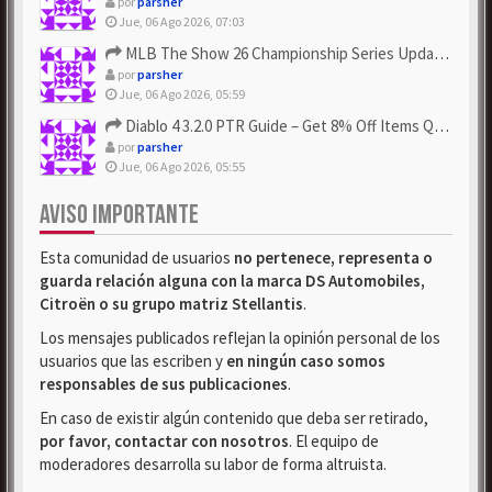
por
parsher
Jue, 06 Ago 2026, 07:03
MLB The Show 26 Championship Series Update! Get Cheap & ...
por
parsher
Jue, 06 Ago 2026, 05:59
Diablo 4 3.2.0 PTR Guide – Get 8% Off Items Quickly to Test ...
por
parsher
Jue, 06 Ago 2026, 05:55
AVISO IMPORTANTE
Esta comunidad de usuarios
no pertenece, representa o
guarda relación alguna con la marca DS Automobiles,
Citroën o su grupo matriz Stellantis
.
Los mensajes publicados reflejan la opinión personal de los
usuarios que las escriben y
en ningún caso somos
responsables de sus publicaciones
.
En caso de existir algún contenido que deba ser retirado,
por favor, contactar con nosotros
. El equipo de
moderadores desarrolla su labor de forma altruista.