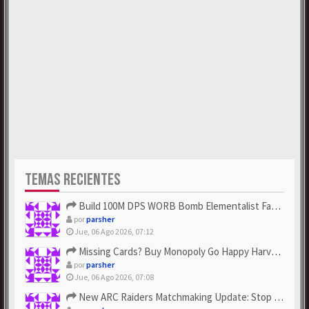
TEMAS RECIENTES
Build 100M DPS WORB Bomb Elementalist Fast - Grab POE Curren...
por
parsher
Jue, 06 Ago 2026, 07:12
Missing Cards? Buy Monopoly Go Happy Harvest with Looney Tun...
por
parsher
Jue, 06 Ago 2026, 07:08
New ARC Raiders Matchmaking Update: Stop Failed - Grab Bluep...