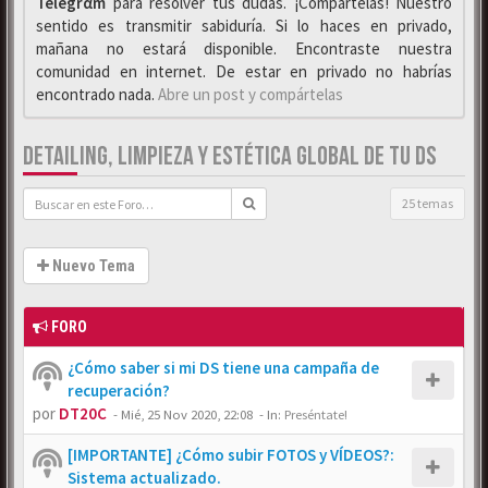
Telegrαm
para resolver tus dudas. ¡Compártelas! Nuestro
sentido es transmitir sabiduría. Si lo haces en privado,
mañana no estará disponible. Encontraste nuestra
comunidad en internet. De estar en privado no habrías
encontrado nada.
Abre un post y compártelas
DETAILING, LIMPIEZA Y ESTÉTICA GLOBAL DE TU DS
25 temas
Nuevo Tema
FORO
¿Cómo saber si mi DS tiene una campaña de
recuperación?
por
DT20C
-
Mié, 25 Nov 2020, 22:08
- In:
Preséntate!
[IMPORTANTE] ¿Cómo subir FOTOS y VÍDEOS?:
Sistema actualizado.