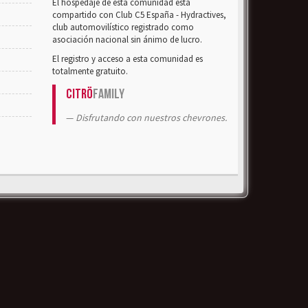
El hospedaje de esta comunidad está
compartido con Club C5 España - Hydractives,
club automovilístico registrado como
asociación nacional sin ánimo de lucro.
El registro y acceso a esta comunidad es
totalmente gratuito.
Citrö
Family
Disfrutando con nuestros chevrones.