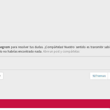
legrαm
para resolver tus dudas. ¡Compártelas! Nuestro sentido es transmitir sab
ado no habrías encontrado nada.
Abre un post y compártelas
927 temas
r