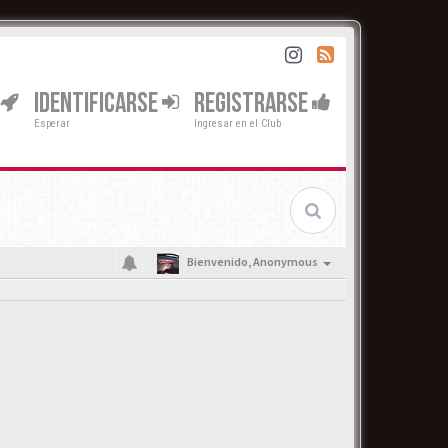
IDENTIFICARSE
REGISTRARSE
Esperar
Ingresar en el Club
Bienvenido,
Anonymous