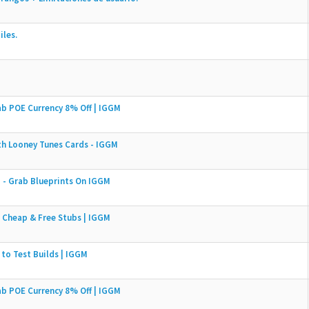
iles.
b POE Currency 8% Off | IGGM
h Looney Tunes Cards - IGGM
 - Grab Blueprints On IGGM
 Cheap & Free Stubs | IGGM
 to Test Builds | IGGM
b POE Currency 8% Off | IGGM