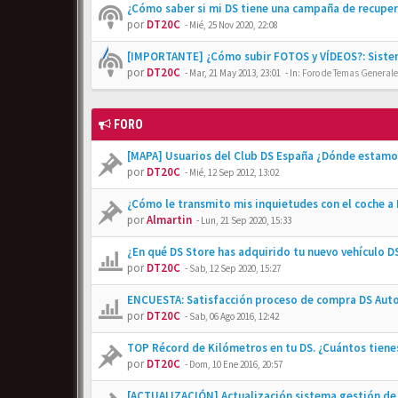
¿Cómo saber si mi DS tiene una campaña de recupe
por
DT20C
-
Mié, 25 Nov 2020, 22:08
[IMPORTANTE] ¿Cómo subir FOTOS y VÍDEOS?: Siste
por
DT20C
-
Mar, 21 May 2013, 23:01
- In:
Foro de Temas Generales
FORO
[MAPA] Usuarios del Club DS España ¿Dónde estamo
por
DT20C
-
Mié, 12 Sep 2012, 13:02
¿Cómo le transmito mis inquietudes con el coche a
por
Almartin
-
Lun, 21 Sep 2020, 15:33
¿En qué DS Store has adquirido tu nuevo vehículo 
por
DT20C
-
Sab, 12 Sep 2020, 15:27
ENCUESTA: Satisfacción proceso de compra DS Aut
por
DT20C
-
Sab, 06 Ago 2016, 12:42
TOP Récord de Kilómetros en tu DS. ¿Cuántos tiene
por
DT20C
-
Dom, 10 Ene 2016, 20:57
[ACTUALIZACIÓN] Actualización sistema gestión de 