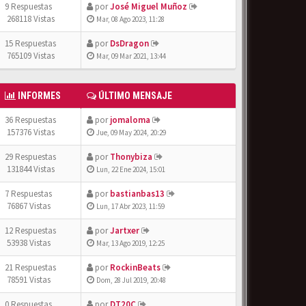
9 Respuestas
por
José Miguel Muñoz
268118 Vistas
Mar, 08 Ago 2023, 11:28
15 Respuestas
por
DsDragon
765109 Vistas
Mar, 09 Mar 2021, 13:44
INFORMES
ÚLTIMO MENSAJE
36 Respuestas
por
jomaloma
157376 Vistas
Jue, 09 May 2024, 20:29
29 Respuestas
por
Thonybiza
131844 Vistas
Lun, 22 Ene 2024, 15:01
7 Respuestas
por
bastianbas13
76867 Vistas
Lun, 17 Abr 2023, 11:59
12 Respuestas
por
Jartxer
53938 Vistas
Mar, 13 Ago 2019, 12:25
21 Respuestas
por
RockinBeats
78591 Vistas
Dom, 28 Jul 2019, 20:48
0 Respuestas
por
DT20C