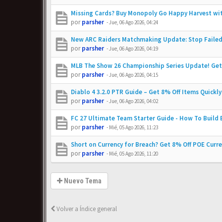
Missing Cards? Buy Monopoly Go Happy Harvest wit
por
parsher
-
Jue, 06 Ago 2026, 04:24
New ARC Raiders Matchmaking Update: Stop Failed
por
parsher
-
Jue, 06 Ago 2026, 04:19
MLB The Show 26 Championship Series Update! Get
por
parsher
-
Jue, 06 Ago 2026, 04:15
Diablo 4 3.2.0 PTR Guide – Get 8% Off Items Quickly
por
parsher
-
Jue, 06 Ago 2026, 04:02
FC 27 Ultimate Team Starter Guide - How To Build
por
parsher
-
Mié, 05 Ago 2026, 11:23
Short on Currency for Breach? Get 8% Off POE Curr
por
parsher
-
Mié, 05 Ago 2026, 11:20
Nuevo Tema
Volver a Índice general