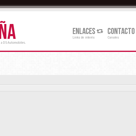
AÑA
ENLACES
CONTACTO
Links de interés
Canales
 a DS Automobiles.