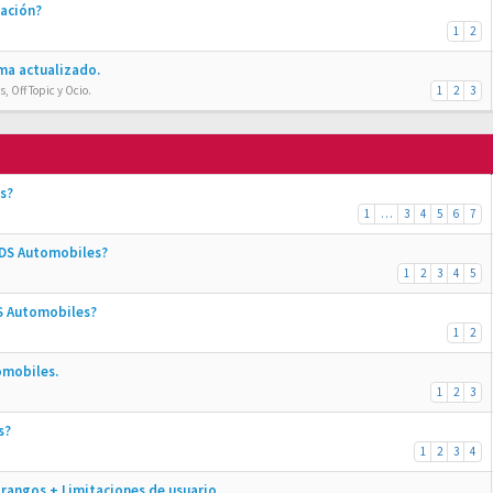
ración?
1
2
ma actualizado.
, Off Topic y Ocio.
1
2
3
s?
1
…
3
4
5
6
7
 DS Automobiles?
1
2
3
4
5
DS Automobiles?
1
2
omobiles.
1
2
3
s?
1
2
3
4
rangos + Limitaciones de usuario.