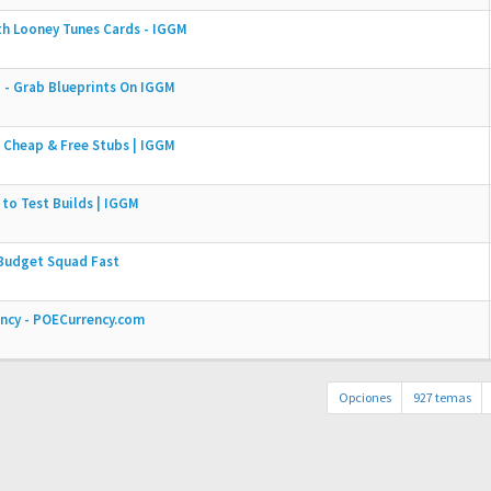
h Looney Tunes Cards - IGGM
 - Grab Blueprints On IGGM
 Cheap & Free Stubs | IGGM
 to Test Builds | IGGM
 Budget Squad Fast
ency - POECurrency.com
Opciones
927 temas