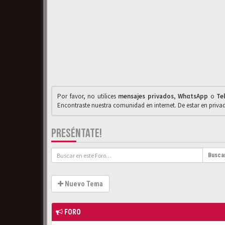
Por favor, no utilices
mensajes privados
,
WhαtsApp
o
Te
Encontraste nuestra comunidad en internet. De estar en priv
PRESÉNTATE!
Busca
Nuevo Tema
FORO