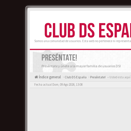
CLUB DS ESP
Somos una comunidad de usuarios. Esta web no pertenece ni representa
PRESÉNTATE!
Preséntate y únete a la mayor familia de usuarios DS!
Índice general
Club DS España
Preséntate!
« Usted esta aquí
Fecha actual Dom, 09 Ago 2026, 13:08