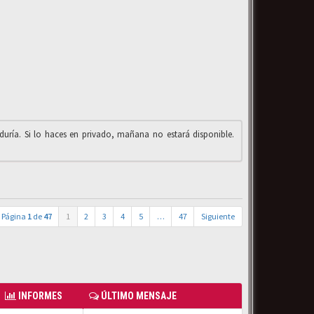
iduría. Si lo haces en privado, mañana no estará disponible.
Página
1
de
47
1
2
3
4
5
…
47
Siguiente
INFORMES
ÚLTIMO MENSAJE