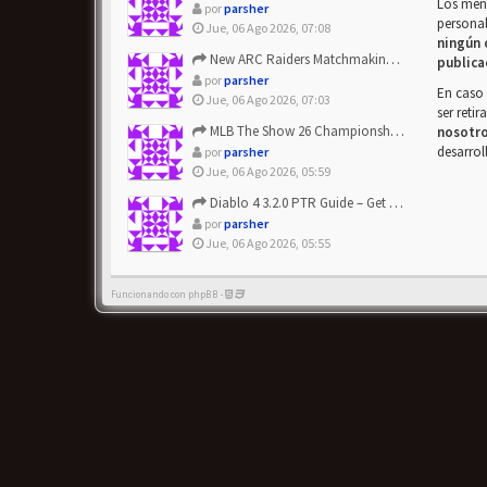
Los mens
por
parsher
personal
Jue, 06 Ago 2026, 07:08
ningún 
New ARC Raiders Matchmaking Update: Stop Failed - Grab Bluep...
publica
por
parsher
En caso 
Jue, 06 Ago 2026, 07:03
ser reti
MLB The Show 26 Championship Series Update! Get Cheap & ...
nosotr
desarrol
por
parsher
Jue, 06 Ago 2026, 05:59
Diablo 4 3.2.0 PTR Guide – Get 8% Off Items Quickly to Test ...
por
parsher
Jue, 06 Ago 2026, 05:55
Funcionando con phpBB -