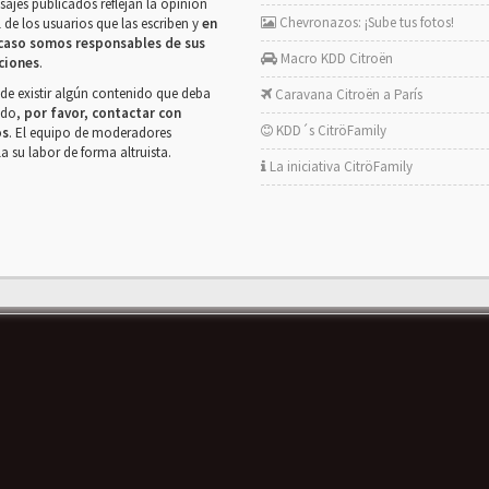
ajes publicados reflejan la opinión
Chevronazos: ¡Sube tus fotos!
 de los usuarios que las escriben y
en
caso somos responsables de sus
Macro KDD Citroën
ciones
.
de existir algún contenido que deba
Caravana Citroën a París
rado,
por favor, contactar con
KDD´s CitröFamily
os
. El equipo de moderadores
la su labor de forma altruista.
La iniciativa CitröFamily