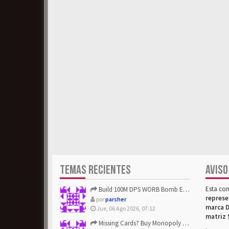
TEMAS RECIENTES
AVISO
Esta co
Build 100M DPS WORB Bomb Elementalist Fast - Grab POE Curren...
represe
por
parsher
marca D
Jue, 06 Ago 2026, 07:12
matriz 
Missing Cards? Buy Monopoly Go Happy Harvest with Looney Tun...