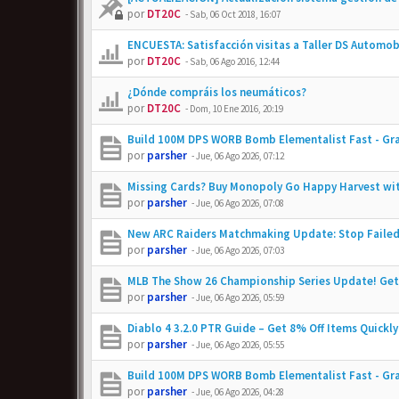
por
DT20C
-
Sab, 06 Oct 2018, 16:07
ENCUESTA: Satisfacción visitas a Taller DS Automob
por
DT20C
-
Sab, 06 Ago 2016, 12:44
¿Dónde compráis los neumáticos?
por
DT20C
-
Dom, 10 Ene 2016, 20:19
Build 100M DPS WORB Bomb Elementalist Fast - Gra
por
parsher
-
Jue, 06 Ago 2026, 07:12
Missing Cards? Buy Monopoly Go Happy Harvest wit
por
parsher
-
Jue, 06 Ago 2026, 07:08
New ARC Raiders Matchmaking Update: Stop Failed
por
parsher
-
Jue, 06 Ago 2026, 07:03
MLB The Show 26 Championship Series Update! Get
por
parsher
-
Jue, 06 Ago 2026, 05:59
Diablo 4 3.2.0 PTR Guide – Get 8% Off Items Quickly
por
parsher
-
Jue, 06 Ago 2026, 05:55
Build 100M DPS WORB Bomb Elementalist Fast - Gra
por
parsher
-
Jue, 06 Ago 2026, 04:28