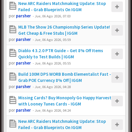
New ARC Raiders Matchmaking Update: Stop
Failed - Grab Blueprints On IGGM
por
parsher
-
Jue, 06 Ago 2026, 07:03
MLB The Show 26 Championship Series Update!
Get Cheap & Free Stubs | IGGM
por
parsher
-
Jue, 06 Ago 2026, 05:59
Diablo 4 3.2.0 PTR Guide – Get 8% Off Items
Quickly to Test Builds | IGGM
por
parsher
-
Jue, 06 Ago 2026, 05:55
Build 100M DPS WORB Bomb Elementalist Fast -
Grab POE Currency 8% Off | IGGM
por
parsher
-
Jue, 06 Ago 2026, 04:28
Missing Cards? Buy Monopoly Go Happy Harvest
with Looney Tunes Cards - IGGM
por
parsher
-
Jue, 06 Ago 2026, 04:24
New ARC Raiders Matchmaking Update: Stop
Failed - Grab Blueprints On IGGM