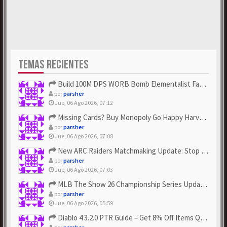
TEMAS RECIENTES
Build 100M DPS WORB Bomb Elementalist Fast - Grab POE Curren...
por
parsher
Jue, 06 Ago 2026, 07:12
Missing Cards? Buy Monopoly Go Happy Harvest with Looney Tun...
por
parsher
Jue, 06 Ago 2026, 07:08
New ARC Raiders Matchmaking Update: Stop Failed - Grab Bluep...
por
parsher
Jue, 06 Ago 2026, 07:03
MLB The Show 26 Championship Series Update! Get Cheap & ...
por
parsher
Jue, 06 Ago 2026, 05:59
Diablo 4 3.2.0 PTR Guide – Get 8% Off Items Quickly to Test ...