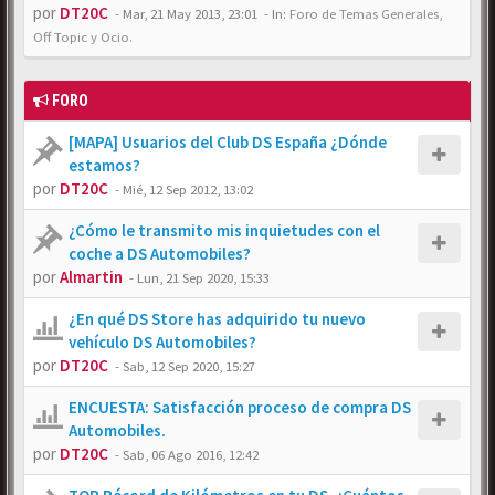
por
DT20C
-
Mar, 21 May 2013, 23:01
- In:
Foro de Temas Generales,
Off Topic y Ocio.
FORO
[MAPA] Usuarios del Club DS España ¿Dónde
estamos?
por
DT20C
-
Mié, 12 Sep 2012, 13:02
¿Cómo le transmito mis inquietudes con el
coche a DS Automobiles?
por
Almartin
-
Lun, 21 Sep 2020, 15:33
¿En qué DS Store has adquirido tu nuevo
vehículo DS Automobiles?
por
DT20C
-
Sab, 12 Sep 2020, 15:27
ENCUESTA: Satisfacción proceso de compra DS
Automobiles.
por
DT20C
-
Sab, 06 Ago 2016, 12:42