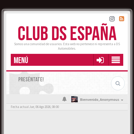
CLUB DS ESPAÑA
Somos una comunidad de usuarios. Esta web no pertenece ni representa a DS
Automobiles.
MENÚ
PRESÉNTATE!
Bienvenido,
Anonymous
Fecha actual Jue, 06 Ago 2026, 08:00