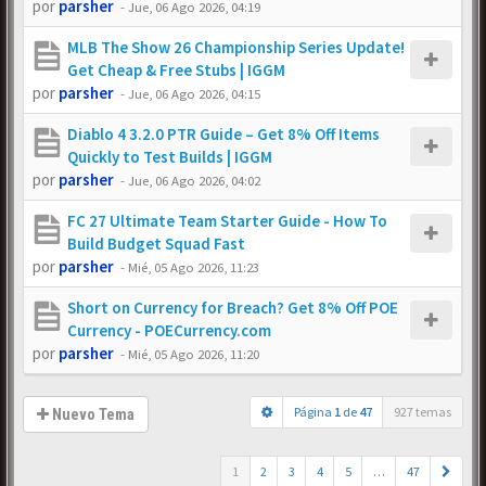
por
parsher
-
Jue, 06 Ago 2026, 04:19
MLB The Show 26 Championship Series Update!
Get Cheap & Free Stubs | IGGM
por
parsher
-
Jue, 06 Ago 2026, 04:15
Diablo 4 3.2.0 PTR Guide – Get 8% Off Items
Quickly to Test Builds | IGGM
por
parsher
-
Jue, 06 Ago 2026, 04:02
FC 27 Ultimate Team Starter Guide - How To
Build Budget Squad Fast
por
parsher
-
Mié, 05 Ago 2026, 11:23
Short on Currency for Breach? Get 8% Off POE
Currency - POECurrency.com
por
parsher
-
Mié, 05 Ago 2026, 11:20
Página
1
de
47
927 temas
Nuevo Tema
1
2
3
4
5
…
47