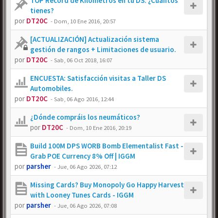
TOP Récord de Kilómetros en tu DS. ¿Cuántos
tienes?
por
DT20C
-
Dom, 10 Ene 2016, 20:57
[ACTUALIZACIÓN] Actualización sistema
gestión de rangos + Limitaciones de usuario.
por
DT20C
-
Sab, 06 Oct 2018, 16:07
ENCUESTA: Satisfacción visitas a Taller DS
Automobiles.
por
DT20C
-
Sab, 06 Ago 2016, 12:44
¿Dónde compráis los neumáticos?
por
DT20C
-
Dom, 10 Ene 2016, 20:19
Build 100M DPS WORB Bomb Elementalist Fast -
Grab POE Currency 8% Off | IGGM
por
parsher
-
Jue, 06 Ago 2026, 07:12
Missing Cards? Buy Monopoly Go Happy Harvest
with Looney Tunes Cards - IGGM
por
parsher
-
Jue, 06 Ago 2026, 07:08