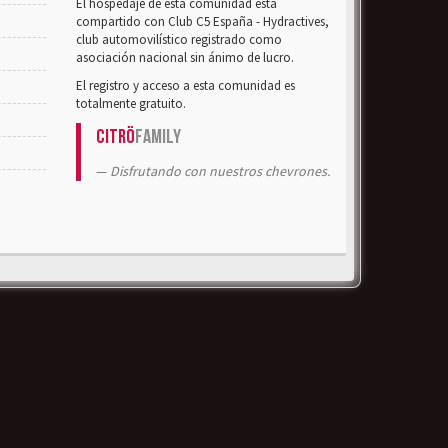
El hospedaje de esta comunidad está
compartido con Club C5 España - Hydractives,
club automovilístico registrado como
asociación nacional sin ánimo de lucro.
El registro y acceso a esta comunidad es
totalmente gratuito.
Citrö
Family
Disfrutando con nuestros chevrones.