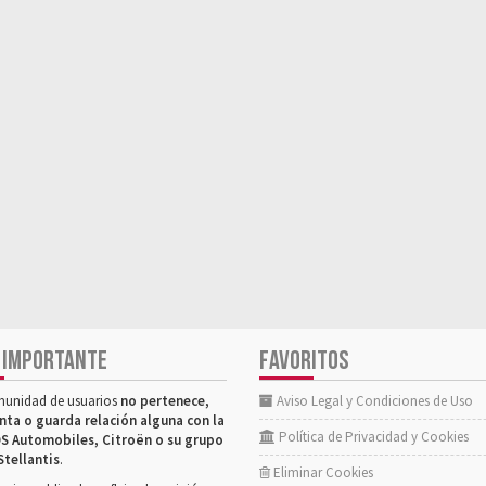
 IMPORTANTE
FAVORITOS
munidad de usuarios
no pertenece,
Aviso Legal y Condiciones de Uso
nta o guarda relación alguna con la
Política de Privacidad y Cookies
S Automobiles, Citroën o su grupo
Stellantis
.
Eliminar Cookies