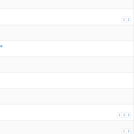
1
2
e.
1
2
3
1
2