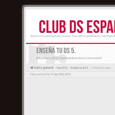
CLUB DS ESP
Somos una comunidad de usuarios. Esta web no pertenece ni representa
ENSEÑA TU DS 5.
Presenta tu DS 5 a los miembros de la Comunidad!
Índice general
Foro DS 5
Enseña tu DS 5.
« Usted esta aquí
Fecha actual Vie, 07 Ago 2026, 00:45