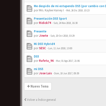
Me despido de mi estupendo DS5 (por cambio con 
por
Mrs. Kaylee Harvey I
-
Mié, 26 Dic 2018, 10:23
Presentación DS5 Sport
por
Ridick74
-
Sab, 24 Nov 2018, 16:30
Presente
por
Jinete
-
Sab, 20 Oct 2018, 03:29
Mi DS5 Hybrid4
por
SESC
-
Lun, 11 Jun 2018, 13:00
DS5
por
Rafeta_96
-
Mar, 01 Ago 2017, 21:06
mi DS5
por
Jose Luis
-
Dom, 18 Jun 2017, 09:39
Nuevo Tema
Volver a Índice general