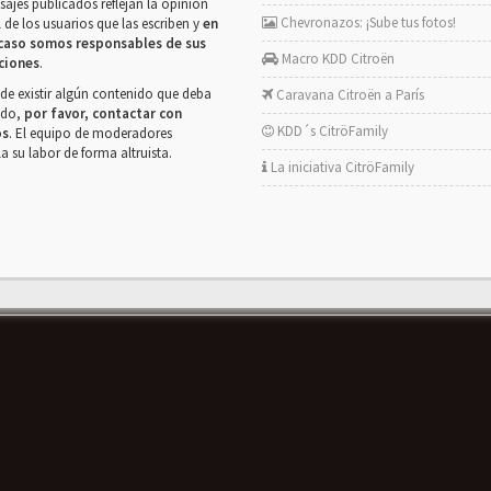
ajes publicados reflejan la opinión
Chevronazos: ¡Sube tus fotos!
 de los usuarios que las escriben y
en
caso somos responsables de sus
Macro KDD Citroën
ciones
.
de existir algún contenido que deba
Caravana Citroën a París
rado,
por favor, contactar con
KDD´s CitröFamily
os
. El equipo de moderadores
la su labor de forma altruista.
La iniciativa CitröFamily