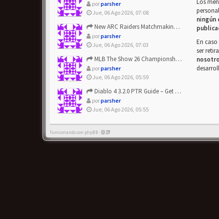
Los mens
por
parsher
personal
Jue, 06 Ago 2026, 07:08
ningún 
New ARC Raiders Matchmaking Update: Stop Failed - Grab Bluep...
publica
por
parsher
En caso 
Jue, 06 Ago 2026, 07:03
ser reti
MLB The Show 26 Championship Series Update! Get Cheap & ...
nosotr
desarrol
por
parsher
Jue, 06 Ago 2026, 05:59
Diablo 4 3.2.0 PTR Guide – Get 8% Off Items Quickly to Test ...
por
parsher
Jue, 06 Ago 2026, 05:55
Funcionando con phpBB -