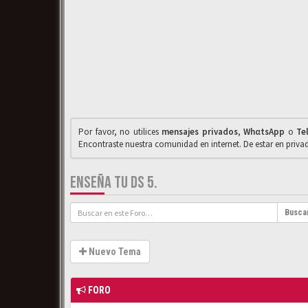
Por favor, no utilices
mensajes privados
,
WhαtsApp
o
Te
Encontraste nuestra comunidad en internet. De estar en priv
ENSEÑA TU DS 5.
Busca
Nuevo Tema
FORO