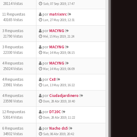
28114 Vistas
Sab, 07 Sep 2019, 17:47
11 Respuestas
por
matrixnrc
43165 Vistas
Lun, 27 May 2019, 12:31
3 Respuestas
por
MACYNG
21790 Vistas
Mié, 15 May 2019, 21:24
3 Respuestas
por
MACYNG
22330 Vistas
Mar, 14 May 2019, 06:15
4 Respuestas
por
MACYNG
25024 Vistas
Mar, 14 May 2019, 06:09
4 Respuestas
por
Cx8
23981 Vistas
Lun, 13 May 2019, 16:22
4 Respuestas
por
Ciudadjardinero
23598 Vistas
Dom, 28 Abr 2019, 18:40
12 Respuestas
por
DT20C
53014 Vistas
Dom, 28 Abr 2019, 11:22
6 Respuestas
por
Nacho ds5
34932 Vistas
Sab, 06 Abr 2019, 20:42