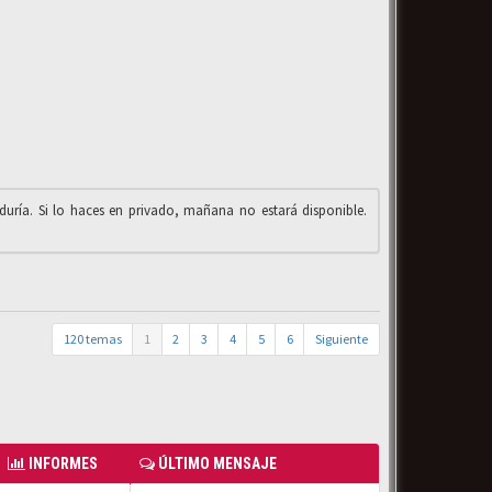
iduría. Si lo haces en privado, mañana no estará disponible.
120 temas
1
2
3
4
5
6
Siguiente
INFORMES
ÚLTIMO MENSAJE