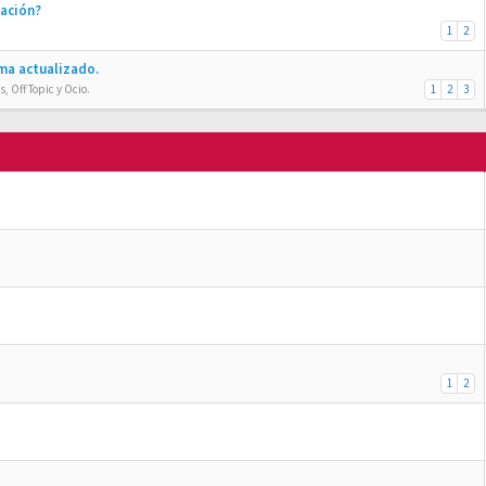
ración?
1
2
ma actualizado.
, Off Topic y Ocio.
1
2
3
1
2