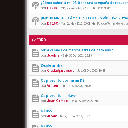
¿Cómo saber si mi DS tiene una campaña de recupe
por
DT20C
-
Mié, 25 Nov 2020, 22:08
- In:
Preséntate!
[IMPORTANTE] ¿Cómo subir FOTOS y VÍDEOS?: Siste
por
DT20C
-
Mar, 21 May 2013, 23:01
- In:
Foro de Temas Generales
FORO
Sirve camara de marcha atrás de otro año?
por
Juvibra
-
Sab, 30 Oct 2021, 15:13
Desde arriba
por
Ciudadjardinero
-
Jue, 03 Dic 2020, 19:35
Os presento por fin mi DS
por
Vincent
-
Jue, 27 Ago 2020, 21:26
Os presento mi Nave
por
Jean Campo
-
Dom, 27 Oct 2019, 21:11
Mi DS5
por
Aitem
-
Dom, 16 Jun 2019, 10:40
Mi DS5