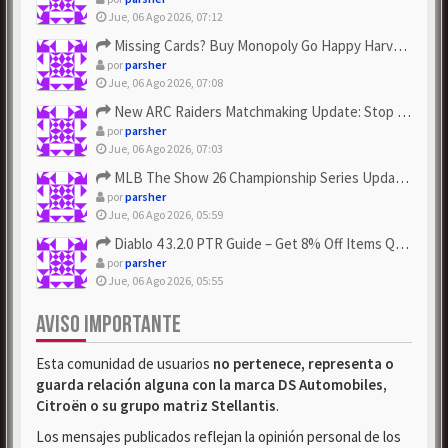
Jue, 06 Ago 2026, 07:12
Missing Cards? Buy Monopoly Go Happy Harvest with Looney Tun...
por
parsher
Jue, 06 Ago 2026, 07:08
New ARC Raiders Matchmaking Update: Stop Failed - Grab Bluep...
por
parsher
Jue, 06 Ago 2026, 07:03
MLB The Show 26 Championship Series Update! Get Cheap & ...
por
parsher
Jue, 06 Ago 2026, 05:59
Diablo 4 3.2.0 PTR Guide – Get 8% Off Items Quickly to Test ...
por
parsher
Jue, 06 Ago 2026, 05:55
AVISO IMPORTANTE
Esta comunidad de usuarios
no pertenece, representa o
guarda relación alguna con la marca DS Automobiles,
Citroën o su grupo matriz Stellantis
.
Los mensajes publicados reflejan la opinión personal de los