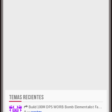
TEMAS RECIENTES
Build 100M DPS WORB Bomb Elementalist Fast - Grab POE Curren...
por
parsher