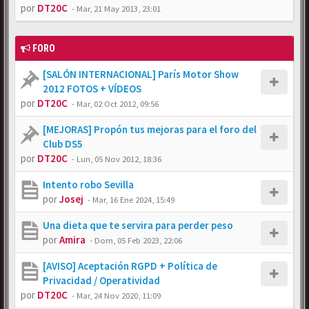
por
DT20C
-
Mar, 21 May 2013, 23:01
FORO
[SALÓN INTERNACIONAL] París Motor Show
2012 FOTOS + VÍDEOS
por
DT20C
-
Mar, 02 Oct 2012, 09:56
[MEJORAS] Propón tus mejoras para el foro del
Club DS5
por
DT20C
-
Lun, 05 Nov 2012, 18:36
Intento robo Sevilla
por
Josej
-
Mar, 16 Ene 2024, 15:49
Una dieta que te servira para perder peso
por
Amira
-
Dom, 05 Feb 2023, 22:06
[AVISO] Aceptación RGPD + Política de
Privacidad / Operatividad
por
DT20C
-
Mar, 24 Nov 2020, 11:09