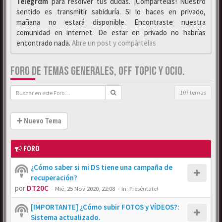
Telegrαm
para resolver tus dudas. ¡Compártelas! Nuestro
sentido es transmitir sabiduría. Si lo haces en privado,
mañana no estará disponible. Encontraste nuestra
comunidad en internet. De estar en privado no habrías
encontrado nada.
Abre un post y compártelas
FORO DE TEMAS GENERALES, OFF TOPIC Y OCIO.
107 temas
Nuevo Tema
FORO
¿Cómo saber si mi DS tiene una campaña de
recuperación?
por
DT20C
-
Mié, 25 Nov 2020, 22:08
- In:
Preséntate!
[IMPORTANTE] ¿Cómo subir FOTOS y VÍDEOS?:
Sistema actualizado.