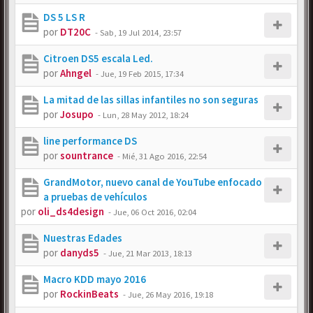
DS 5 LS R
por
DT20C
-
Sab, 19 Jul 2014, 23:57
Citroen DS5 escala Led.
por
Ahngel
-
Jue, 19 Feb 2015, 17:34
La mitad de las sillas infantiles no son seguras
por
Josupo
-
Lun, 28 May 2012, 18:24
line performance DS
por
sountrance
-
Mié, 31 Ago 2016, 22:54
GrandMotor, nuevo canal de YouTube enfocado
a pruebas de vehículos
por
oli_ds4design
-
Jue, 06 Oct 2016, 02:04
Nuestras Edades
por
danyds5
-
Jue, 21 Mar 2013, 18:13
Macro KDD mayo 2016
por
RockinBeats
-
Jue, 26 May 2016, 19:18