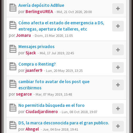
Avería depósito AdBlue
por
BerlingoUREA
-
Mié, 21 Oct 2020, 20:00
Cómo afecta el estado de emergencia a DS,
entregas, apertura de talleres, etc
por
Jomaru
-
Dom, 15 Mar 2020, 11:05
Mensajes privados
por
Sjack
-
Mié, 17 Jul 2019, 22:45
Compra o Renting?
por
juanfer9
-
Lun, 20 May 2019, 13:25
cambiar foto avatar de los post que
escribirmos
por
segarce
-
Mar, 07 May 2019, 15:48
No permitida búsqueda en el foro
por
Ciudadjardinero
-
Lun, 08 Oct 2018, 19:07
DS, la marca desconocida para el gran publico.
por
Ahngel
-
Jue, 04 Ene 2018, 19:41