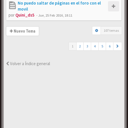
No puedo saltar de páginas en el foro con el
movil
por
Quini_ds5
-
Jue, 25 Feb 2016, 18:11
107 temas
Nuevo Tema
1
2
3
4
5
6
Volver a Índice general