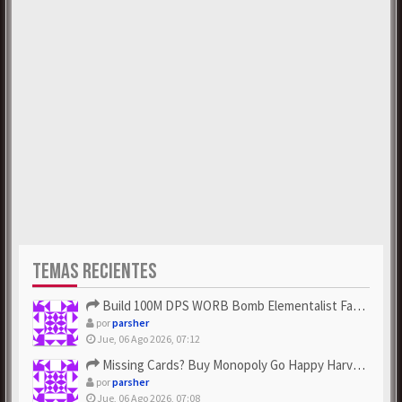
TEMAS RECIENTES
Build 100M DPS WORB Bomb Elementalist Fast - Grab POE Curren...
por
parsher
Jue, 06 Ago 2026, 07:12
Missing Cards? Buy Monopoly Go Happy Harvest with Looney Tun...
por
parsher
Jue, 06 Ago 2026, 07:08