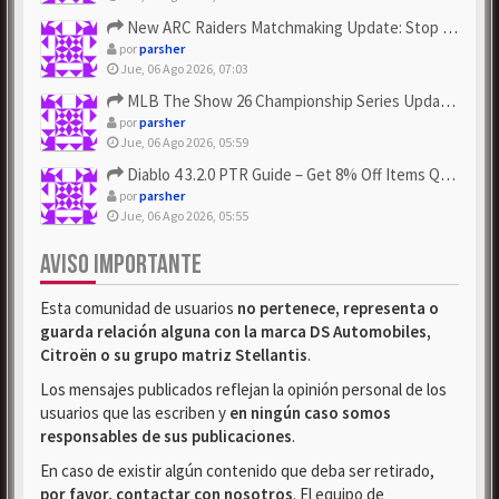
New ARC Raiders Matchmaking Update: Stop Failed - Grab Bluep...
por
parsher
Jue, 06 Ago 2026, 07:03
MLB The Show 26 Championship Series Update! Get Cheap & ...
por
parsher
Jue, 06 Ago 2026, 05:59
Diablo 4 3.2.0 PTR Guide – Get 8% Off Items Quickly to Test ...
por
parsher
Jue, 06 Ago 2026, 05:55
AVISO IMPORTANTE
Esta comunidad de usuarios
no pertenece, representa o
guarda relación alguna con la marca DS Automobiles,
Citroën o su grupo matriz Stellantis
.
Los mensajes publicados reflejan la opinión personal de los
usuarios que las escriben y
en ningún caso somos
responsables de sus publicaciones
.
En caso de existir algún contenido que deba ser retirado,
por favor, contactar con nosotros
. El equipo de