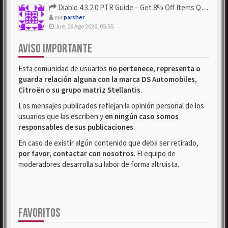
Diablo 4 3.2.0 PTR Guide – Get 8% Off Items Quickly to Test ...
por
parsher
Jue, 06 Ago 2026, 05:55
AVISO IMPORTANTE
Esta comunidad de usuarios
no pertenece, representa o
guarda relación alguna con la marca DS Automobiles,
Citroën o su grupo matriz Stellantis
.
Los mensajes publicados reflejan la opinión personal de los
usuarios que las escriben y
en ningún caso somos
responsables de sus publicaciones
.
En caso de existir algún contenido que deba ser retirado,
por favor, contactar con nosotros
. El equipo de
moderadores desarrolla su labor de forma altruista.
FAVORITOS