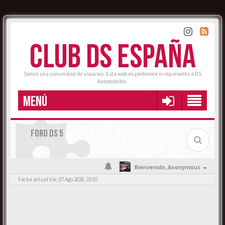
CLUB DS ESPAÑA
Somos una comunidad de usuarios. Esta web no pertenece ni representa a DS
Automobiles.
MENÚ
FORO DS 5
Bienvenido,
Anonymous
Fecha actual Vie, 07 Ago 2026, 22:07