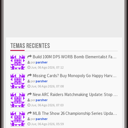
TEMAS RECIENTES
Build 100M DPS WORB Bomb Elementalist Fast - Grab POE Curren...
por
parsher
Jue, 06 Ago 2026, 07:12
Missing Cards? Buy Monopoly Go Happy Harvest with Looney Tun...
por
parsher
Jue, 06 Ago 2026, 07:08
New ARC Raiders Matchmaking Update: Stop Failed - Grab Bluep...
por
parsher
Jue, 06 Ago 2026, 07:03
MLB The Show 26 Championship Series Update! Get Cheap & ...
por
parsher
Jue, 06 Ago 2026, 05:59