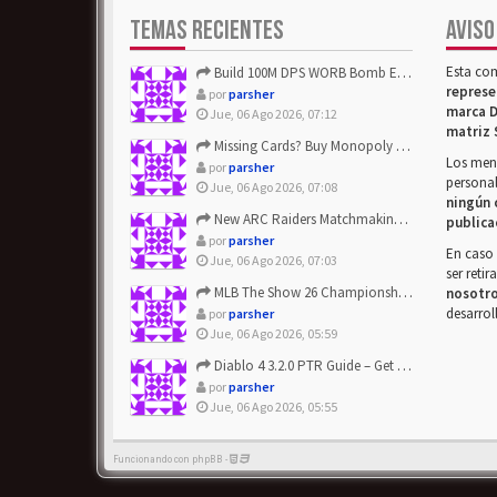
TEMAS RECIENTES
AVISO
Esta co
Build 100M DPS WORB Bomb Elementalist Fast - Grab POE Curren...
represe
por
parsher
marca D
Jue, 06 Ago 2026, 07:12
matriz 
Missing Cards? Buy Monopoly Go Happy Harvest with Looney Tun...
Los mens
por
parsher
personal
Jue, 06 Ago 2026, 07:08
ningún 
New ARC Raiders Matchmaking Update: Stop Failed - Grab Bluep...
publica
por
parsher
En caso 
Jue, 06 Ago 2026, 07:03
ser reti
MLB The Show 26 Championship Series Update! Get Cheap & ...
nosotr
desarrol
por
parsher
Jue, 06 Ago 2026, 05:59
Diablo 4 3.2.0 PTR Guide – Get 8% Off Items Quickly to Test ...
por
parsher
Jue, 06 Ago 2026, 05:55
Funcionando con phpBB -