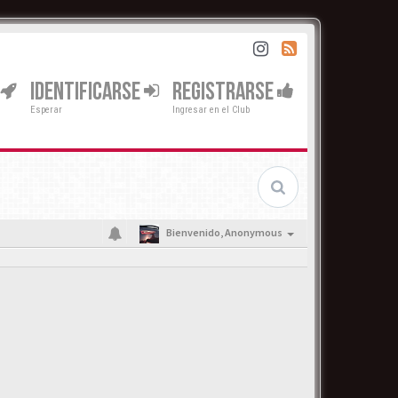
IDENTIFICARSE
REGISTRARSE
Esperar
Ingresar en el Club
Bienvenido,
Anonymous