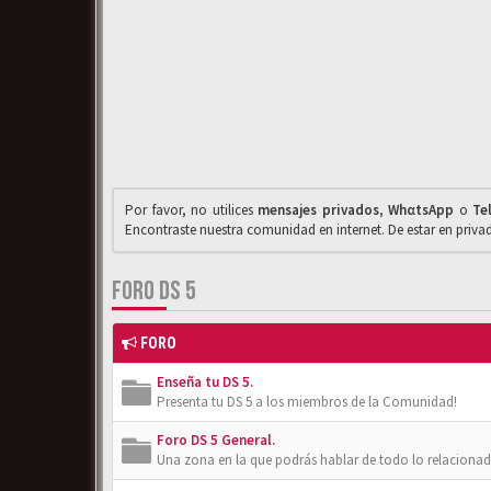
Por favor, no utilices
mensajes privados
,
WhαtsApp
o
Te
Encontraste nuestra comunidad en internet. De estar en priv
FORO DS 5
FORO
Enseña tu DS 5.
Presenta tu DS 5 a los miembros de la Comunidad!
Foro DS 5 General.
Una zona en la que podrás hablar de todo lo relacionad