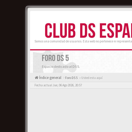
CLUB DS ESP
Somos una comunidad de usuarios. Esta web no pertenece ni representa
FORO DS 5
Espacio dedicado al DS 5.
Índice general
Foro DS 5
« Usted esta aquí
Fecha actual Jue, 06 Ago 2026, 20:57