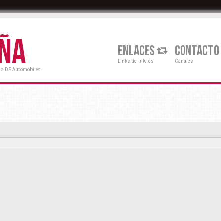
AÑA
ENLACES
CONTACTO
Links de interés
Canales
 a DS Automobiles.