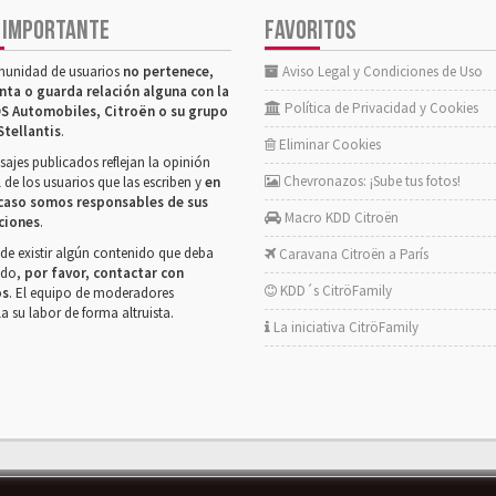
 IMPORTANTE
FAVORITOS
munidad de usuarios
no pertenece,
Aviso Legal y Condiciones de Uso
nta o guarda relación alguna con la
Política de Privacidad y Cookies
S Automobiles, Citroën o su grupo
Stellantis
.
Eliminar Cookies
ajes publicados reflejan la opinión
Chevronazos: ¡Sube tus fotos!
 de los usuarios que las escriben y
en
caso somos responsables de sus
Macro KDD Citroën
ciones
.
de existir algún contenido que deba
Caravana Citroën a París
rado,
por favor, contactar con
KDD´s CitröFamily
os
. El equipo de moderadores
la su labor de forma altruista.
La iniciativa CitröFamily