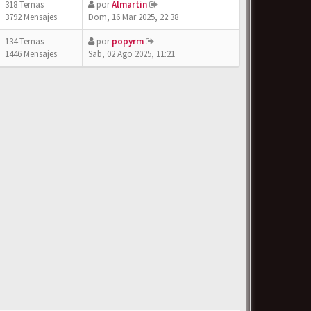
318 Temas
por
Almartin
3792 Mensajes
Dom, 16 Mar 2025, 22:38
134 Temas
por
popyrm
1446 Mensajes
Sab, 02 Ago 2025, 11:21