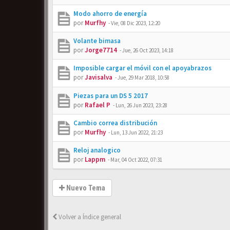
Modo ahorro de energía
por
Murfhy
-
Vie, 08 Dic 2023, 12:20
Volante bimasa
por
Jorge7714
-
Jue, 26 Oct 2023, 14:18
Imposible cargar el móvil con el apoyabrazos
por
Javisalva
-
Jue, 29 Mar 2018, 10:58
Piezas para un DS 5 2017
por
Rafael P
-
Lun, 26 Jun 2023, 23:28
Cambio correa distribución
por
Murfhy
-
Lun, 13 Jun 2022, 21:23
Reloj analogico
por
Lappm
-
Mar, 04 Oct 2022, 07:31
Nuevo Tema
Volver a Índice general