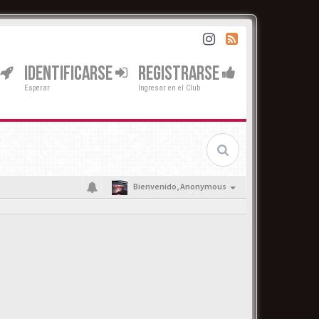
IDENTIFICARSE
REGISTRARSE
Esperar
Ingresar en el Club
Bienvenido,
Anonymous