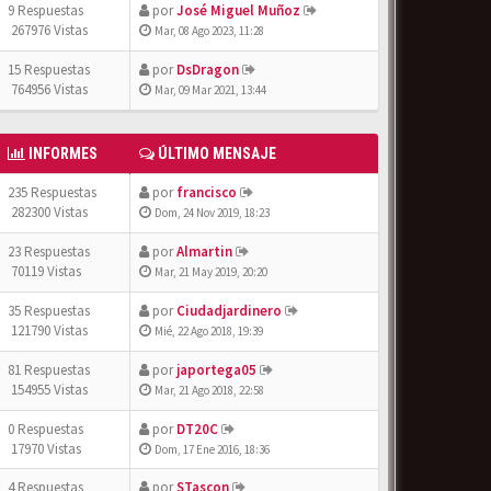
9 Respuestas
por
José Miguel Muñoz
267976 Vistas
Mar, 08 Ago 2023, 11:28
15 Respuestas
por
DsDragon
764956 Vistas
Mar, 09 Mar 2021, 13:44
INFORMES
ÚLTIMO MENSAJE
235 Respuestas
por
francisco
282300 Vistas
Dom, 24 Nov 2019, 18:23
23 Respuestas
por
Almartin
70119 Vistas
Mar, 21 May 2019, 20:20
35 Respuestas
por
Ciudadjardinero
121790 Vistas
Mié, 22 Ago 2018, 19:39
81 Respuestas
por
japortega05
154955 Vistas
Mar, 21 Ago 2018, 22:58
0 Respuestas
por
DT20C
17970 Vistas
Dom, 17 Ene 2016, 18:36
4 Respuestas
por
STascon