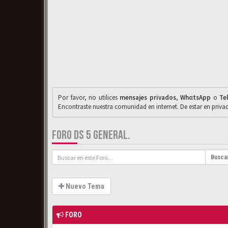
Por favor, no utilices
mensajes privados
,
WhαtsApp
o
Te
Encontraste nuestra comunidad en internet. De estar en priv
FORO DS 5 GENERAL.
Busca
Nuevo Tema
FORO