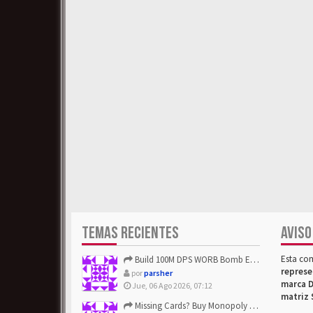
TEMAS RECIENTES
AVISO
Esta co
Build 100M DPS WORB Bomb Elementalist Fast - Grab POE Curren...
represe
por
parsher
marca D
Jue, 06 Ago 2026, 07:12
matriz 
Missing Cards? Buy Monopoly Go Happy Harvest with Looney Tun...