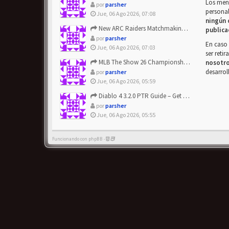
Los mens
por
parsher
personal
Jue, 06 Ago 2026, 07:08
ningún 
New ARC Raiders Matchmaking Update: Stop Failed - Grab Bluep...
publica
por
parsher
En caso 
Jue, 06 Ago 2026, 07:03
ser reti
MLB The Show 26 Championship Series Update! Get Cheap & ...
nosotr
desarrol
por
parsher
Jue, 06 Ago 2026, 05:59
Diablo 4 3.2.0 PTR Guide – Get 8% Off Items Quickly to Test ...
por
parsher
Jue, 06 Ago 2026, 05:55
Funcionando con phpBB -