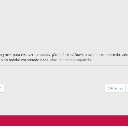
legrαm
para resolver tus dudas. ¡Compártelas! Nuestro sentido es transmitir sab
ado no habrías encontrado nada.
Abre un post y compártelas
506 temas
r