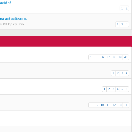
ración?
1
2
ma actualizado.
, Off Topic y Ocio.
1
2
3
1
…
36
37
38
39
40
1
2
3
4
1
2
3
4
5
6
1
…
10
11
12
13
14