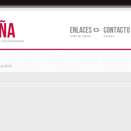
AÑA
ENLACES
CONTACTO
Links de interés
Canales
 a DS Automobiles.
 tu DS 5.