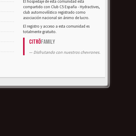
El hospedaje de esta comunidad está
compartido con Club C5 España - Hydractives,
club automovilístico registrado como
asociación nacional sin ánimo de lucro.
El registro y acceso a esta comunidad es
totalmente gratuito.
Citrö
Family
Disfrutando con nuestros chevrones.