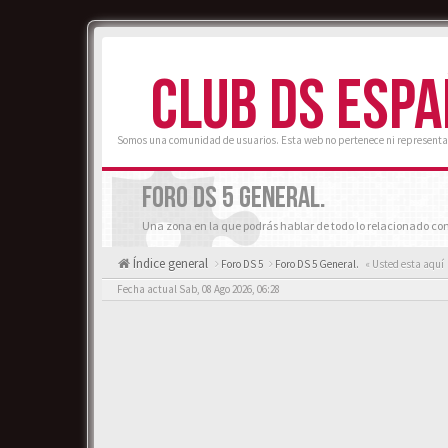
CLUB DS ESP
Somos una comunidad de usuarios. Esta web no pertenece ni representa
FORO DS 5 GENERAL.
Una zona en la que podrás hablar de todo lo relacionado con
Índice general
Foro DS 5
Foro DS 5 General.
« Usted esta aquí
Fecha actual Sab, 08 Ago 2026, 06:28