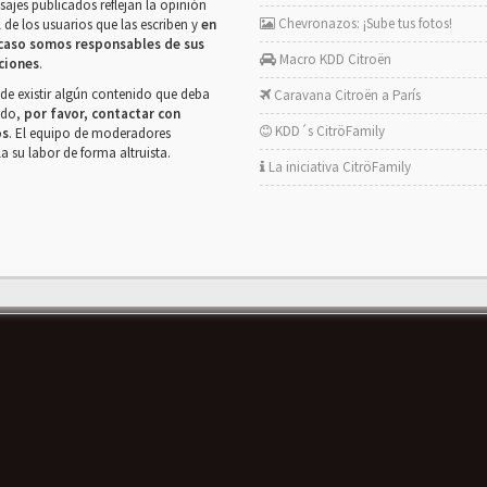
ajes publicados reflejan la opinión
Chevronazos: ¡Sube tus fotos!
 de los usuarios que las escriben y
en
caso somos responsables de sus
Macro KDD Citroën
ciones
.
de existir algún contenido que deba
Caravana Citroën a París
rado,
por favor, contactar con
KDD´s CitröFamily
os
. El equipo de moderadores
la su labor de forma altruista.
La iniciativa CitröFamily