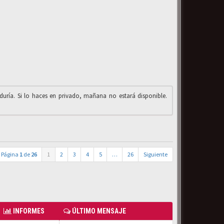
iduría. Si lo haces en privado, mañana no estará disponible.
Página
1
de
26
1
2
3
4
5
…
26
Siguiente
INFORMES
ÚLTIMO MENSAJE