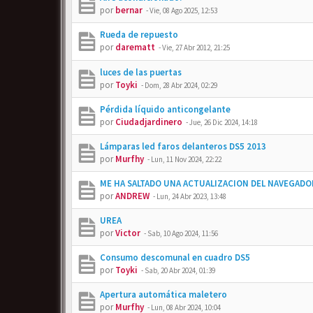
por
bernar
-
Vie, 08 Ago 2025, 12:53
Rueda de repuesto
por
darematt
-
Vie, 27 Abr 2012, 21:25
luces de las puertas
por
Toyki
-
Dom, 28 Abr 2024, 02:29
Pérdida líquido anticongelante
por
Ciudadjardinero
-
Jue, 26 Dic 2024, 14:18
Lámparas led faros delanteros DS5 2013
por
Murfhy
-
Lun, 11 Nov 2024, 22:22
ME HA SALTADO UNA ACTUALIZACION DEL NAVEGADO
por
ANDREW
-
Lun, 24 Abr 2023, 13:48
UREA
por
Victor
-
Sab, 10 Ago 2024, 11:56
Consumo descomunal en cuadro DS5
por
Toyki
-
Sab, 20 Abr 2024, 01:39
Apertura automática maletero
por
Murfhy
-
Lun, 08 Abr 2024, 10:04