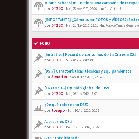
¿Cómo saber si mi DS tiene una campaña de recupe
por
DT20C
-
Mié, 25 Nov 2020, 22:08
- In:
Preséntate!
[IMPORTANTE] ¿Cómo subir FOTOS y VÍDEOS?: Siste
por
DT20C
-
Mar, 21 May 2013, 23:01
- In:
Foro de Temas Generales
FORO
[Iniciativa] Record de consumos de tu Citroën DS5!
por
DT20C
-
Sab, 04 Ago 2012, 01:16
[DS 5] Características técnicas y Equipamientos
por
Almartin
-
Sab, 06 Feb 2016, 22:04
[ENCUESTA] Opinión global del DS5
por
DT20C
-
Mar, 06 Nov 2012, 18:09
¿De qué color es tu DS5?
por
Josupo
-
Lun, 16 Abr 2012, 20:03
Accesorios DS 5
por
DT20C
-
Dom, 17 Ene 2016, 18:36
Aire acondicionado.