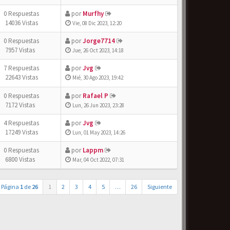
0 Respuestas
por
Murfhy
14036 Vistas
Vie, 08 Dic 2023, 12:20
0 Respuestas
por
Jorge7714
7957 Vistas
Jue, 26 Oct 2023, 14:18
7 Respuestas
por
Jvg
22643 Vistas
Mié, 30 Ago 2023, 19:42
0 Respuestas
por
Rafael P
7172 Vistas
Lun, 26 Jun 2023, 23:28
4 Respuestas
por
Jvg
17249 Vistas
Lun, 01 May 2023, 14:26
0 Respuestas
por
Lappm
6800 Vistas
Mar, 04 Oct 2022, 07:31
Página
1
de
26
1
2
3
4
5
…
26
Siguiente