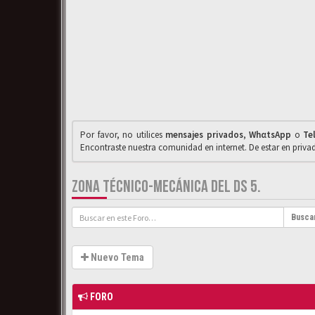
Por favor, no utilices
mensajes privados
,
WhαtsApp
o
Te
Encontraste nuestra comunidad en internet. De estar en priv
ZONA TÉCNICO-MECÁNICA DEL DS 5.
Busca
Nuevo Tema
FORO