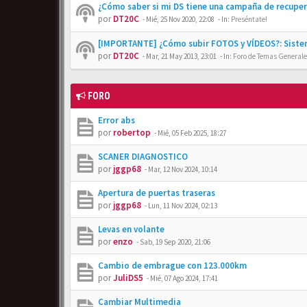
¿Cómo saber si mi DS tiene una campaña de recupe
por
DT20C
-
Mié, 25 Nov 2020, 22:08
- In:
Preséntate!
[IMPORTANTE] ¿Cómo subir FOTOS y VÍDEOS?: Siste
por
DT20C
-
Mar, 21 May 2013, 23:01
- In:
Foro de Temas Generales
FORO
Error abs
por
robertop
-
Mié, 05 Feb 2025, 18:27
SCANER DIAGNOSTICO
por
jggp68
-
Mar, 12 Nov 2024, 10:14
Apertura de puertas traseras
por
jggp68
-
Lun, 11 Nov 2024, 02:13
Levas en volante
por
enzo
-
Sab, 19 Sep 2020, 21:06
Cambio de embrague con 123.000km
por
JuliDS5
-
Mié, 07 Ago 2024, 17:41
Cambiar Multimedia