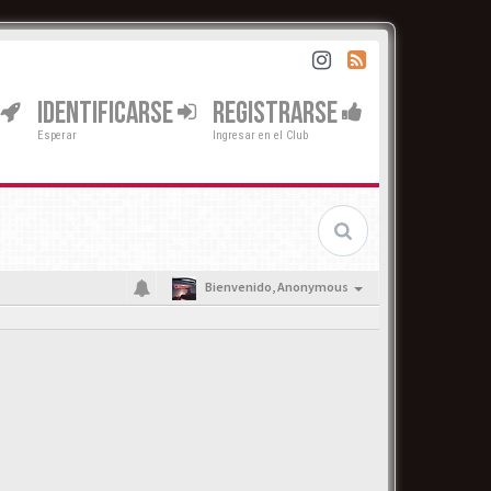
IDENTIFICARSE
REGISTRARSE
Esperar
Ingresar en el Club
Bienvenido,
Anonymous