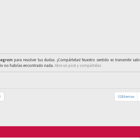
legrαm
para resolver tus dudas. ¡Compártelas! Nuestro sentido es transmitir sab
ado no habrías encontrado nada.
Abre un post y compártelas
318 temas
r