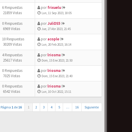
6 Respuestas
por
frixuelu
21859 Vistas
Lun, 11 Sep 2023, 18:05
0 Respuestas
por
JuliDS5
6969 Vistas
Jue, 27 Abr 2023, 21:45
10 Respuestas
por
acople
30209 Vistas
Lun, 20 Feb 2023, 16:14
4 Respuestas
por
lriosma
25617 Vistas
Dom, 15 Ene 2023, 21:50
0 Respuestas
por
lriosma
7025 Vistas
Dom, 15 Ene 2023, 21:40
0 Respuestas
por
lriosma
6542 Vistas
Lun, 10 Oct 2022, 15:11
Página
1
de
16
1
2
3
4
5
…
16
Siguiente