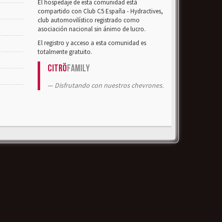
El hospedaje de esta comunidad está
compartido con Club C5 España - Hydractives,
club automovilístico registrado como
asociación nacional sin ánimo de lucro.
El registro y acceso a esta comunidad es
totalmente gratuito.
Citrö
Family
Disfrutando con nuestros chevrones.