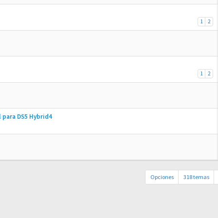
1
2
1
2
l para DS5 Hybrid4
Opciones
318 temas