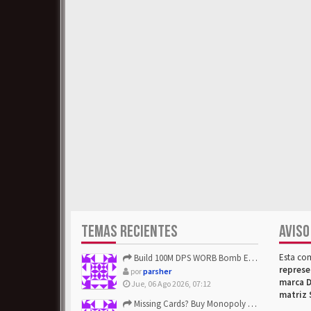
TEMAS RECIENTES
AVISO
Esta co
Build 100M DPS WORB Bomb Elementalist Fast - Grab POE Curren...
represe
por
parsher
marca D
Jue, 06 Ago 2026, 07:12
matriz 
Missing Cards? Buy Monopoly Go Happy Harvest with Looney Tun...