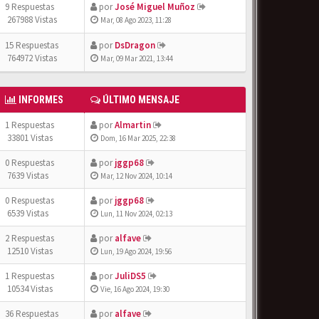
9 Respuestas
por
José Miguel Muñoz
267988 Vistas
Mar, 08 Ago 2023, 11:28
15 Respuestas
por
DsDragon
764972 Vistas
Mar, 09 Mar 2021, 13:44
INFORMES
ÚLTIMO MENSAJE
1 Respuestas
por
Almartin
33801 Vistas
Dom, 16 Mar 2025, 22:38
0 Respuestas
por
jggp68
7639 Vistas
Mar, 12 Nov 2024, 10:14
0 Respuestas
por
jggp68
6539 Vistas
Lun, 11 Nov 2024, 02:13
2 Respuestas
por
alfave
12510 Vistas
Lun, 19 Ago 2024, 19:56
1 Respuestas
por
JuliDS5
10534 Vistas
Vie, 16 Ago 2024, 19:30
36 Respuestas
por
alfave