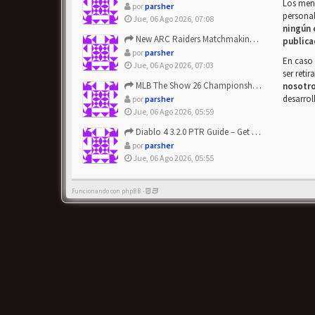
Los mens
por
parsher
personal
Jue, 06 Ago 2026, 07:08
ningún 
New ARC Raiders Matchmaking Update: Stop Failed - Grab Bluep...
publica
por
parsher
En caso 
Jue, 06 Ago 2026, 07:03
ser reti
MLB The Show 26 Championship Series Update! Get Cheap & ...
nosotr
desarrol
por
parsher
Jue, 06 Ago 2026, 05:59
Diablo 4 3.2.0 PTR Guide – Get 8% Off Items Quickly to Test ...
por
parsher
Jue, 06 Ago 2026, 05:55
Funcionando con phpBB -