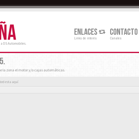
AÑA
ENLACES
CONTACTO
Links de interés
Canales
 a DS Automobiles.
5.
e la zona el motor y/o cajas automáticas.
ted esta aquí