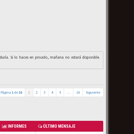
iduría. Si lo haces en privado, mañana no estará disponible.
Página
1
de
16
1
2
3
4
5
…
16
Siguiente
INFORMES
ÚLTIMO MENSAJE