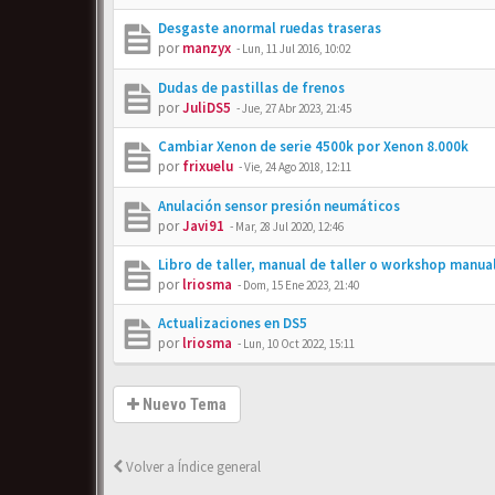
Desgaste anormal ruedas traseras
por
manzyx
-
Lun, 11 Jul 2016, 10:02
Dudas de pastillas de frenos
por
JuliDS5
-
Jue, 27 Abr 2023, 21:45
Cambiar Xenon de serie 4500k por Xenon 8.000k
por
frixuelu
-
Vie, 24 Ago 2018, 12:11
Anulación sensor presión neumáticos
por
Javi91
-
Mar, 28 Jul 2020, 12:46
Libro de taller, manual de taller o workshop manua
por
lriosma
-
Dom, 15 Ene 2023, 21:40
Actualizaciones en DS5
por
lriosma
-
Lun, 10 Oct 2022, 15:11
Nuevo Tema
Volver a Índice general