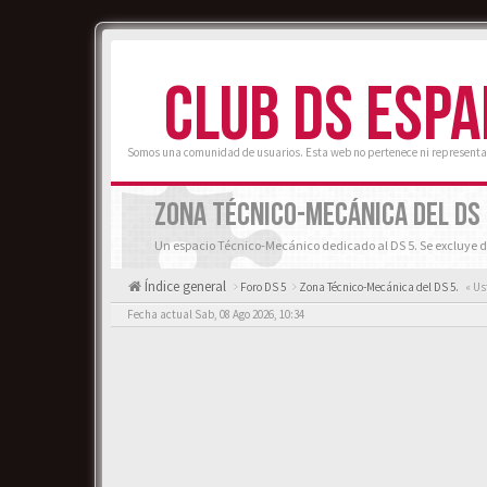
CLUB DS ESP
Somos una comunidad de usuarios. Esta web no pertenece ni representa
ZONA TÉCNICO-MECÁNICA DEL DS 
Un espacio Técnico-Mecánico dedicado al DS 5. Se excluye d
Índice general
Foro DS 5
Zona Técnico-Mecánica del DS 5.
« Us
Fecha actual Sab, 08 Ago 2026, 10:34