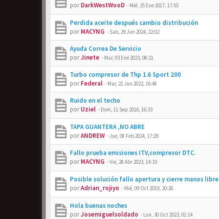
por
DarkWestWooD
-
Mié, 25 Ene 2017, 17:55
Perdida aceite después cambio distribución
por
MACYNG
-
Sab, 29 Jun 2024, 22:02
Ayuda Correa De Servicio
por
Jinete
-
Mar, 03 Ene 2023, 08:21
Turbo compresor de Thp 1.6 Sport 200
por
Federal
-
Mar, 21 Jun 2022, 16:48
Ruido en el techo
por
Uziel
-
Dom, 11 Sep 2016, 16:33
TAPA GUANTERA ,NO ABRE
por
ANDREW
-
Jue, 08 Feb 2024, 17:29
Fallo prueba emisiones ITV,compresor DTC.
por
MACYNG
-
Vie, 28 Abr 2023, 14:33
Posible solución fallo apertura y cierre manos libre
por
Adrian_rojiyo
-
Mié, 09 Oct 2019, 20:26
Hola buenas noches
por
Josemiguelsoldado
-
Lun, 30 Oct 2023, 01:14