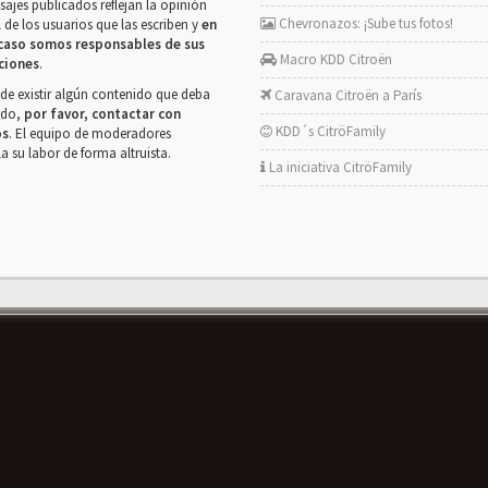
ajes publicados reflejan la opinión
Chevronazos: ¡Sube tus fotos!
 de los usuarios que las escriben y
en
caso somos responsables de sus
Macro KDD Citroën
ciones
.
de existir algún contenido que deba
Caravana Citroën a París
rado,
por favor, contactar con
KDD´s CitröFamily
os
. El equipo de moderadores
la su labor de forma altruista.
La iniciativa CitröFamily