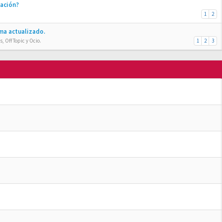
ración?
1
2
ma actualizado.
, Off Topic y Ocio.
1
2
3