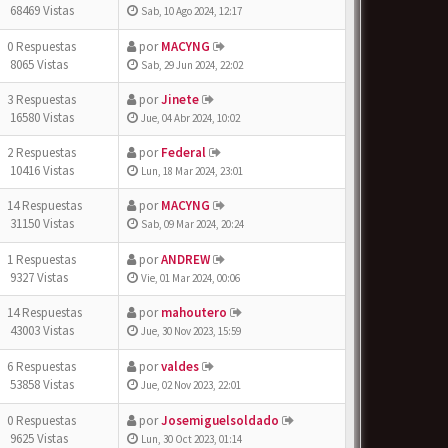
68469 Vistas
Sab, 10 Ago 2024, 12:17
0 Respuestas
por
MACYNG
8065 Vistas
Sab, 29 Jun 2024, 22:02
3 Respuestas
por
Jinete
16580 Vistas
Jue, 04 Abr 2024, 10:02
2 Respuestas
por
Federal
10416 Vistas
Lun, 18 Mar 2024, 23:01
14 Respuestas
por
MACYNG
31150 Vistas
Sab, 09 Mar 2024, 20:24
1 Respuestas
por
ANDREW
9327 Vistas
Vie, 01 Mar 2024, 00:06
14 Respuestas
por
mahoutero
43003 Vistas
Jue, 30 Nov 2023, 15:59
6 Respuestas
por
valdes
53858 Vistas
Jue, 02 Nov 2023, 22:01
0 Respuestas
por
Josemiguelsoldado
9625 Vistas
Lun, 30 Oct 2023, 01:14