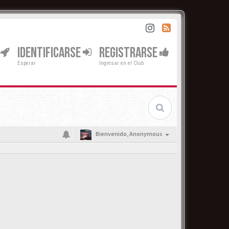
IDENTIFICARSE
REGISTRARSE
Esperar
Ingresar en el Club
Bienvenido,
Anonymous