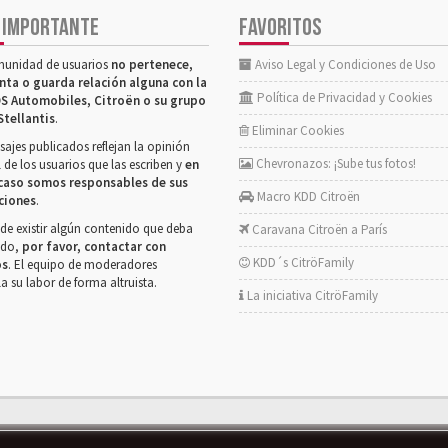
 IMPORTANTE
FAVORITOS
munidad de usuarios
no pertenece,
Aviso Legal y Condiciones de Uso
nta o guarda relación alguna con la
Política de Privacidad y Cookies
S Automobiles, Citroën o su grupo
Stellantis
.
Eliminar Cookies
ajes publicados reflejan la opinión
Chevronazos: ¡Sube tus fotos!
 de los usuarios que las escriben y
en
caso somos responsables de sus
Macro KDD Citroën
ciones
.
de existir algún contenido que deba
Caravana Citroën a París
rado,
por favor, contactar con
KDD´s CitröFamily
os
. El equipo de moderadores
la su labor de forma altruista.
La iniciativa CitröFamily