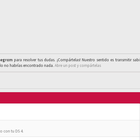
legrαm
para resolver tus dudas. ¡Compártelas! Nuestro sentido es transmitir sab
ado no habrías encontrado nada.
Abre un post y compártelas
o con tu DS 4.