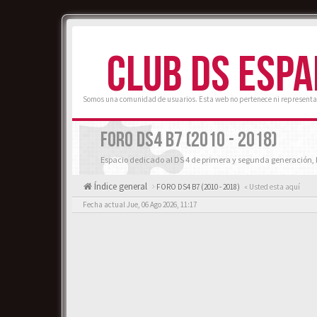
CLUB DS ESP
Somos una comunidad de usuarios. Esta web no pertenece ni representa
FORO DS4 B7 (2010 - 2018)
Espacio dedicado al DS 4 de primera y segunda generación, 
Índice general
FORO DS4 B7 (2010 - 2018)
« Usted esta aquí
Fecha actual Jue, 06 Ago 2026, 11:17