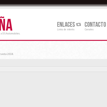
AÑA
ENLACES
CONTACTO
Links de interés
Canales
 a DS Automobiles.
hasta 2018.