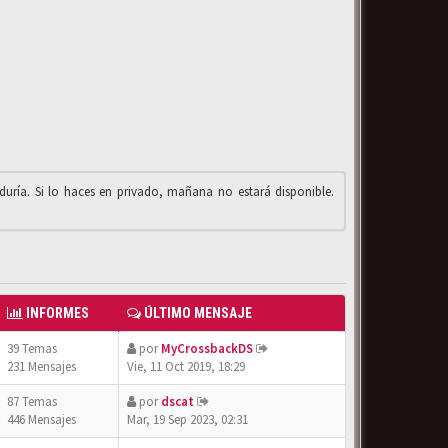
iduría. Si lo haces en privado, mañana no estará disponible.
INFORMES
ÚLTIMO MENSAJE
39 Temas
por
MyCrossbackDS
231 Mensajes
Vie, 11 Oct 2019, 18:29
87 Temas
por
dscat
446 Mensajes
Mar, 19 Sep 2023, 02:31