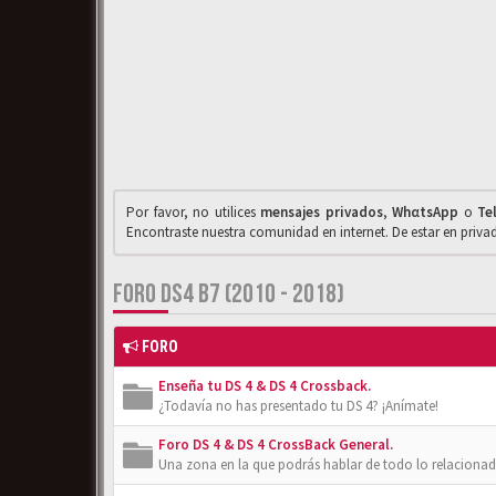
Por favor, no utilices
mensajes privados
,
WhαtsApp
o
Te
Encontraste nuestra comunidad en internet. De estar en priv
FORO DS4 B7 (2010 - 2018)
FORO
Enseña tu DS 4 & DS 4 Crossback.
¿Todavía no has presentado tu DS 4? ¡Anímate!
Foro DS 4 & DS 4 CrossBack General.
Una zona en la que podrás hablar de todo lo relacionad