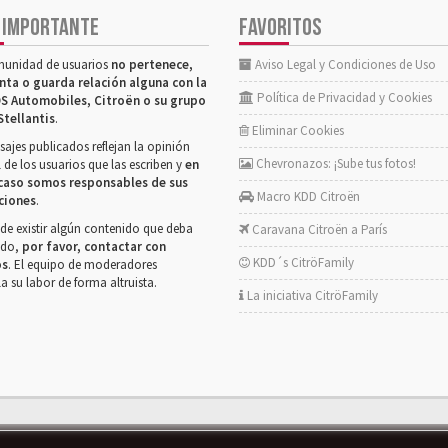
 IMPORTANTE
FAVORITOS
munidad de usuarios
no pertenece,
Aviso Legal y Condiciones de Uso
nta o guarda relación alguna con la
Política de Privacidad y Cookies
S Automobiles, Citroën o su grupo
Stellantis
.
Eliminar Cookies
ajes publicados reflejan la opinión
Chevronazos: ¡Sube tus fotos!
 de los usuarios que las escriben y
en
caso somos responsables de sus
Macro KDD Citroën
ciones
.
de existir algún contenido que deba
Caravana Citroën a París
rado,
por favor, contactar con
KDD´s CitröFamily
os
. El equipo de moderadores
la su labor de forma altruista.
La iniciativa CitröFamily