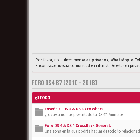
Por favor, no utilices
mensajes privados
,
WhαtsApp
o
Te
Encontraste nuestra comunidad en internet. De estar en priv
FORO DS4 B7 (2010 - 2018)
FORO
Enseña tu DS 4 & DS 4 Crossback.
¿Todavía no has presentado tu DS 4? ¡Anímate!
Foro DS 4 & DS 4 CrossBack General.
Una zona en la que podrás hablar de todo lo relacionad