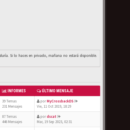
iduría. Si lo haces en privado, mañana no estará disponible.
INFORMES
ÚLTIMO MENSAJE
39 Temas
por
MyCrossbackDS
231 Mensajes
Vie, 11 Oct 2019, 18:29
87 Temas
por
dscat
446 Mensajes
Mar, 19 Sep 2023, 02:31