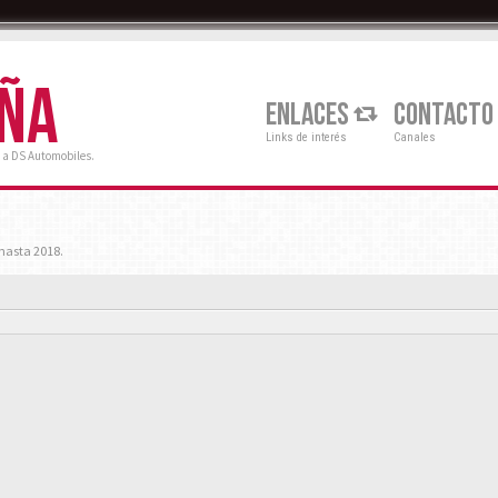
AÑA
ENLACES
CONTACTO
Links de interés
Canales
 a DS Automobiles.
hasta 2018.