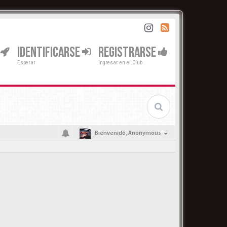
IDENTIFICARSE
REGISTRARSE
Esperar
Ingresar en el Club
Bienvenido,
Anonymous