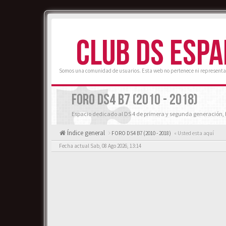
CLUB DS ESP
Somos una comunidad de usuarios. Esta web no pertenece ni representa
FORO DS4 B7 (2010 - 2018)
Espacio dedicado al DS 4 de primera y segunda generación, 
Índice general
FORO DS4 B7 (2010 - 2018)
« Usted esta aquí
Fecha actual Sab, 08 Ago 2026, 13:14