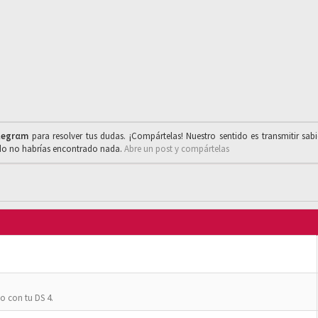
legrαm
para resolver tus dudas. ¡Compártelas! Nuestro sentido es transmitir sab
ado no habrías encontrado nada.
Abre un post y compártelas
o con tu DS 4.