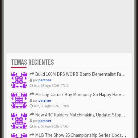
TEMAS RECIENTES
Build 100M DPS WORB Bomb Elementalist Fast - Grab POE Curren...
por
parsher
Jue, 06 Ago 2026, 07:12
Missing Cards? Buy Monopoly Go Happy Harvest with Looney Tun...
por
parsher
Jue, 06 Ago 2026, 07:08
New ARC Raiders Matchmaking Update: Stop Failed - Grab Bluep...
por
parsher
Jue, 06 Ago 2026, 07:03
MLB The Show 26 Championship Series Update! Get Cheap & ...