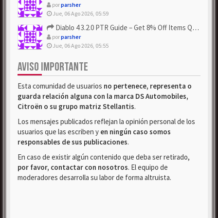
por
parsher
Jue, 06 Ago 2026, 05:59
Diablo 4 3.2.0 PTR Guide – Get 8% Off Items Quickly to Test ...
por
parsher
Jue, 06 Ago 2026, 05:55
AVISO IMPORTANTE
Esta comunidad de usuarios
no pertenece, representa o
guarda relación alguna con la marca DS Automobiles,
Citroën o su grupo matriz Stellantis
.
Los mensajes publicados reflejan la opinión personal de los
usuarios que las escriben y
en ningún caso somos
responsables de sus publicaciones
.
En caso de existir algún contenido que deba ser retirado,
por favor, contactar con nosotros
. El equipo de
moderadores desarrolla su labor de forma altruista.