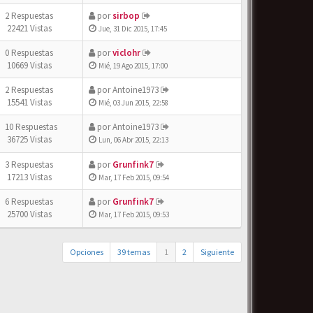
2 Respuestas
por
sirbop
22421 Vistas
Jue, 31 Dic 2015, 17:45
0 Respuestas
por
viclohr
10669 Vistas
Mié, 19 Ago 2015, 17:00
2 Respuestas
por
Antoine1973
15541 Vistas
Mié, 03 Jun 2015, 22:58
10 Respuestas
por
Antoine1973
36725 Vistas
Lun, 06 Abr 2015, 22:13
3 Respuestas
por
Grunfink7
17213 Vistas
Mar, 17 Feb 2015, 09:54
6 Respuestas
por
Grunfink7
25700 Vistas
Mar, 17 Feb 2015, 09:53
Opciones
39 temas
1
2
Siguiente