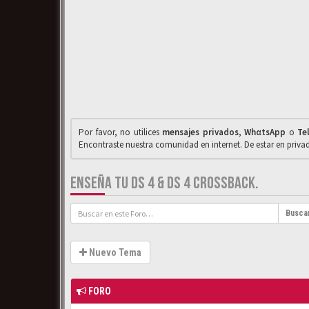
Por favor, no utilices
mensajes privados
,
WhαtsApp
o
Te
Encontraste nuestra comunidad en internet. De estar en priv
ENSEÑA TU DS 4 & DS 4 CROSSBACK.
Busca
Nuevo Tema
FORO