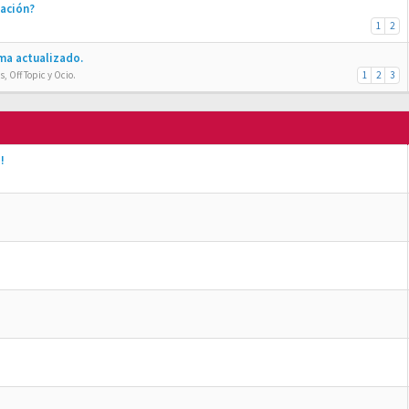
ración?
1
2
ma actualizado.
, Off Topic y Ocio.
1
2
3
!