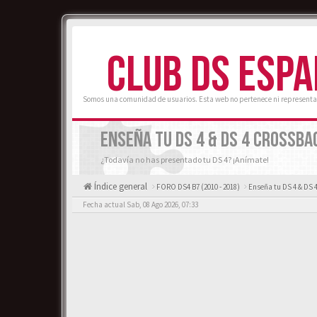
CLUB DS ESP
Somos una comunidad de usuarios. Esta web no pertenece ni representa
ENSEÑA TU DS 4 & DS 4 CROSSBA
¿Todavía no has presentado tu DS 4? ¡Anímate!
Índice general
FORO DS4 B7 (2010 - 2018)
Enseña tu DS 4 & DS 
Fecha actual Sab, 08 Ago 2026, 07:33