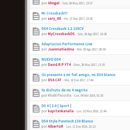
por
Ahngel
-
Sab, 06 May 2017, 23:57
Mi Crossback!!!
por
xary_88
-
Vie, 15 Sep 2017, 23:26
DS4 Crossback 1.2 130CV
por
MyCrossbackDS
-
Sab, 26 Ago 2017, 16:28
Adaptacion Performance Line
por
JuanmaViedma
-
Mié, 09 Ago 2017, 08:59
NUEVO DS4
por
David.R.P YT4
-
Dom, 28 May 2017, 15:35
Os presento a mi fiel amigo, mi DS4 blanco
por
DS4.CAT
-
Mié, 18 Ene 2017, 17:46
Ya disfruto de mi 4 negrito
por
Khalil Pacocha
-
Lun, 04 Abr 2016, 01:18
DS 4 | 2.0 | Sport |
por
kapitankanalla
-
Lun, 02 May 2016, 21:44
DS4 Style Puretech 130 Blanco
por
AlbertoR
-
Lun, 11 Ene 2016, 21:23