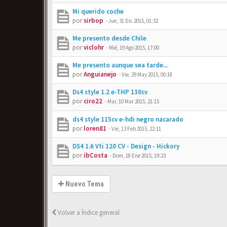
Mi querido coche
por
sirbop
-
Jue, 31 Dic 2015, 01:32
Me presento desde Chile
por
viclohr
-
Mié, 19 Ago 2015, 17:00
Me presento aunque sea tarde...
por
Anguianejo
-
Vie, 29 May 2015, 00:18
Ds4 style 1.2 e-THP 130cv
por
ciro22
-
Mar, 10 Mar 2015, 21:15
ds4 style 115cv e-hdi negro nacarado
por
loren81
-
Vie, 13 Feb 2015, 22:11
DS4 1.6 Vti 120 CV - Design - Hickory
por
ibCosta
-
Dom, 18 Ene 2015, 19:23
Nuevo Tema
Volver a Índice general