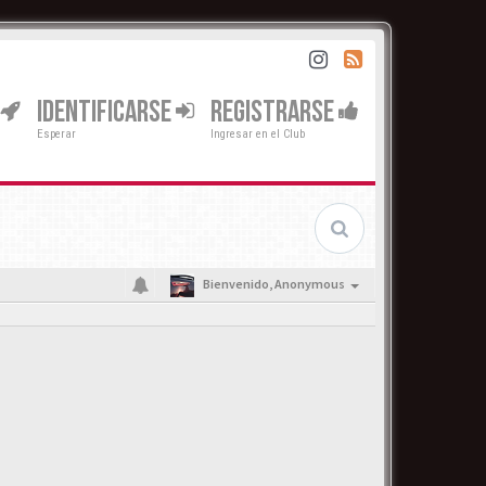
IDENTIFICARSE
REGISTRARSE
Esperar
Ingresar en el Club
Bienvenido,
Anonymous