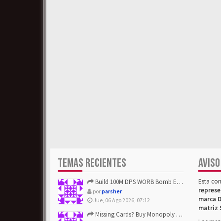
TEMAS RECIENTES
AVISO
Esta co
Build 100M DPS WORB Bomb Elementalist Fast - Grab POE Curren...
represe
por
parsher
marca D
Jue, 06 Ago 2026, 07:12
matriz 
Missing Cards? Buy Monopoly Go Happy Harvest with Looney Tun...