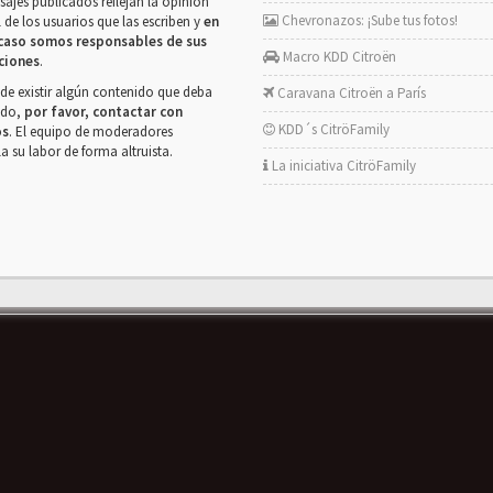
ajes publicados reflejan la opinión
Chevronazos: ¡Sube tus fotos!
 de los usuarios que las escriben y
en
caso somos responsables de sus
Macro KDD Citroën
ciones
.
de existir algún contenido que deba
Caravana Citroën a París
rado,
por favor, contactar con
KDD´s CitröFamily
os
. El equipo de moderadores
la su labor de forma altruista.
La iniciativa CitröFamily