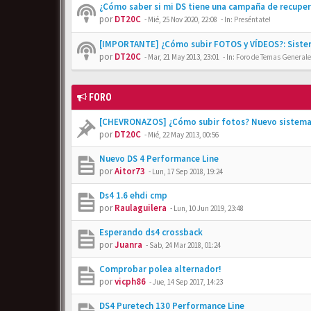
¿Cómo saber si mi DS tiene una campaña de recupe
por
DT20C
-
Mié, 25 Nov 2020, 22:08
- In:
Preséntate!
[IMPORTANTE] ¿Cómo subir FOTOS y VÍDEOS?: Siste
por
DT20C
-
Mar, 21 May 2013, 23:01
- In:
Foro de Temas Generales
FORO
[CHEVRONAZOS] ¿Cómo subir fotos? Nuevo sistema
por
DT20C
-
Mié, 22 May 2013, 00:56
Nuevo DS 4 Performance Line
por
Aitor73
-
Lun, 17 Sep 2018, 19:24
Ds4 1.6 ehdi cmp
por
Raulaguilera
-
Lun, 10 Jun 2019, 23:48
Esperando ds4 crossback
por
Juanra
-
Sab, 24 Mar 2018, 01:24
Comprobar polea alternador!
por
vicph86
-
Jue, 14 Sep 2017, 14:23
DS4 Puretech 130 Performance Line