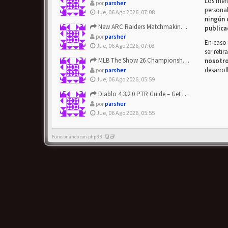
Los mens
por
parsher
personal
Jue, 06 Ago 2026, 07:08
ningún 
New ARC Raiders Matchmaking Update: Stop Failed - Grab Bluep...
publica
por
parsher
En caso 
Jue, 06 Ago 2026, 07:03
ser reti
MLB The Show 26 Championship Series Update! Get Cheap & ...
nosotr
desarrol
por
parsher
Jue, 06 Ago 2026, 05:59
Diablo 4 3.2.0 PTR Guide – Get 8% Off Items Quickly to Test ...
por
parsher
Jue, 06 Ago 2026, 05:55
Funcionando con phpBB -