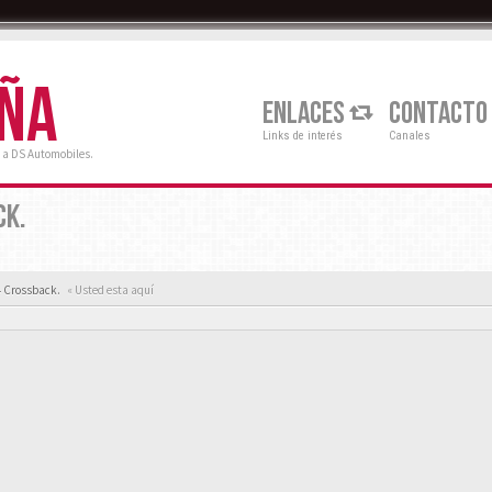
AÑA
ENLACES
CONTACTO
Links de interés
Canales
 a DS Automobiles.
CK.
4 Crossback.
« Usted esta aquí