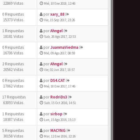
22869 Vistas
Mié, 10 Ene 2018, 12:46
0 Respuestas
por
xary_88
15373 Vistas
Vie, 15 Sep 2017, 23:26
1 Respuestas
por
Ahngel
18181 Vistas
Sab, 26 Ago 2017, 22:53
0 Respuestas
por
JuanmaViedma
16706 Vistas
Mié, 09 Ago 2017, 08:59
2 Respuestas
por
Ahngel
20562 Vistas
Vie, 02 Jun 2017, 18:57
0 Respuestas
por
DS4.CAT
17062 Vistas
Mié, 18 Ene 2017, 17:46
17 Respuestas
por
RodriDs3
63093 Vistas
Sab, 15 Oct 2016, 14:51
1 Respuestas
por
sirbop
18387 Vistas
Lun, 15 Ago 2016, 15:13
5 Respuestas
por
MACYNG
30158 Vistas
Mar, 12 Ene 2016, 22:26