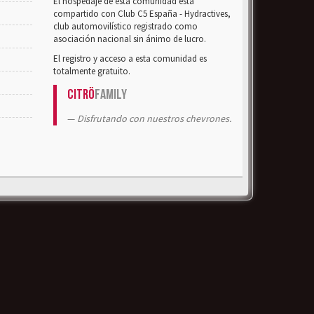
El hospedaje de esta comunidad está
compartido con Club C5 España - Hydractives,
club automovilístico registrado como
asociación nacional sin ánimo de lucro.
El registro y acceso a esta comunidad es
totalmente gratuito.
Citrö
Family
Disfrutando con nuestros chevrones.