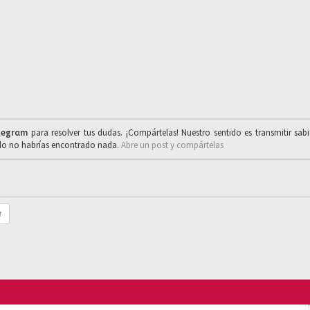
legrαm
para resolver tus dudas. ¡Compártelas! Nuestro sentido es transmitir sab
ado no habrías encontrado nada.
Abre un post y compártelas
r