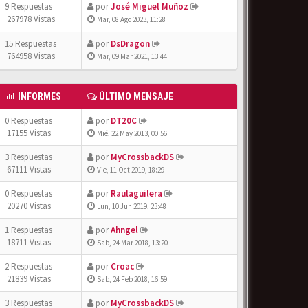
9 Respuestas
por
José Miguel Muñoz
267978 Vistas
Mar, 08 Ago 2023, 11:28
15 Respuestas
por
DsDragon
764958 Vistas
Mar, 09 Mar 2021, 13:44
INFORMES
ÚLTIMO MENSAJE
0 Respuestas
por
DT20C
17155 Vistas
Mié, 22 May 2013, 00:56
3 Respuestas
por
MyCrossbackDS
67111 Vistas
Vie, 11 Oct 2019, 18:29
0 Respuestas
por
Raulaguilera
20270 Vistas
Lun, 10 Jun 2019, 23:48
1 Respuestas
por
Ahngel
18711 Vistas
Sab, 24 Mar 2018, 13:20
2 Respuestas
por
Croac
21839 Vistas
Sab, 24 Feb 2018, 16:59
3 Respuestas
por
MyCrossbackDS