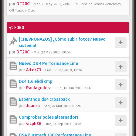
por
DT20C
-
Mar, 21 May 2013, 23:01
- In:
Foro de Temas Generales,
Off Topic y Ocio.
FORO
[CHEVRONAZOS] ¿Cómo subir fotos? Nuevo
sistema!
por
DT20C
-
Mié, 22 May 2013, 00:56
Nuevo DS 4 Performance Line
por
Aitor73
-
Lun, 17 Sep 2018, 19:24
Ds4 1.6 ehdi cmp
por
Raulaguilera
-
Lun, 10 Jun 2019, 23:48
Esperando ds4 crossback
por
Juanra
-
Sab, 24 Mar 2018, 01:24
Comprobar polea alternador!
por
vicph86
-
Jue, 14 Sep 2017, 14:23
DS4 Puretech 130 Performance Line