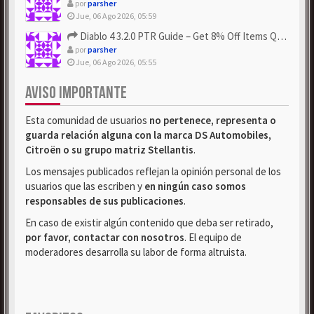
por
parsher
Jue, 06 Ago 2026, 05:59
Diablo 4 3.2.0 PTR Guide – Get 8% Off Items Quickly to Test ...
por
parsher
Jue, 06 Ago 2026, 05:55
AVISO IMPORTANTE
Esta comunidad de usuarios
no pertenece, representa o
guarda relación alguna con la marca DS Automobiles,
Citroën o su grupo matriz Stellantis
.
Los mensajes publicados reflejan la opinión personal de los
usuarios que las escriben y
en ningún caso somos
responsables de sus publicaciones
.
En caso de existir algún contenido que deba ser retirado,
por favor, contactar con nosotros
. El equipo de
moderadores desarrolla su labor de forma altruista.