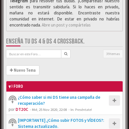
Telegrαm
para resolver tus dudas. ¡Compártelas! Nuestro
sentido es transmitir sabiduría. Si lo haces en privado,
mañana no estará disponible. Encontraste nuestra
comunidad en internet. De estar en privado no habrías
encontrado nada.
Abre un post y compártelas
ENSEÑA TU DS 4 & DS 4 CROSSBACK.
39 temas
Nuevo Tema
FORO
¿Cómo saber si mi DS tiene una campaña de
recuperación?
por
DT20C
-
Mié, 25 Nov 2020, 22:08
- In:
Preséntate!
[IMPORTANTE] ¿Cómo subir FOTOS y VÍDEOS?:
Sistema actualizado.