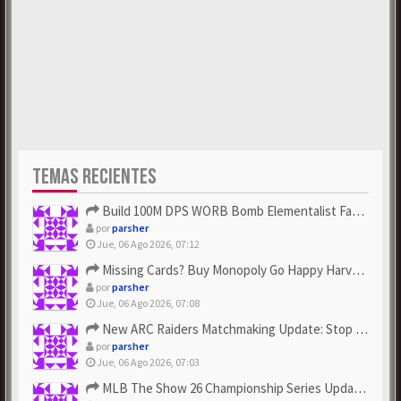
TEMAS RECIENTES
Build 100M DPS WORB Bomb Elementalist Fast - Grab POE Curren...
por
parsher
Jue, 06 Ago 2026, 07:12
Missing Cards? Buy Monopoly Go Happy Harvest with Looney Tun...
por
parsher
Jue, 06 Ago 2026, 07:08
New ARC Raiders Matchmaking Update: Stop Failed - Grab Bluep...
por
parsher
Jue, 06 Ago 2026, 07:03
MLB The Show 26 Championship Series Update! Get Cheap & ...