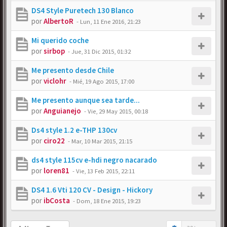
DS4 Style Puretech 130 Blanco
por
AlbertoR
-
Lun, 11 Ene 2016, 21:23
Mi querido coche
por
sirbop
-
Jue, 31 Dic 2015, 01:32
Me presento desde Chile
por
viclohr
-
Mié, 19 Ago 2015, 17:00
Me presento aunque sea tarde...
por
Anguianejo
-
Vie, 29 May 2015, 00:18
Ds4 style 1.2 e-THP 130cv
por
ciro22
-
Mar, 10 Mar 2015, 21:15
ds4 style 115cv e-hdi negro nacarado
por
loren81
-
Vie, 13 Feb 2015, 22:11
DS4 1.6 Vti 120 CV - Design - Hickory
por
ibCosta
-
Dom, 18 Ene 2015, 19:23