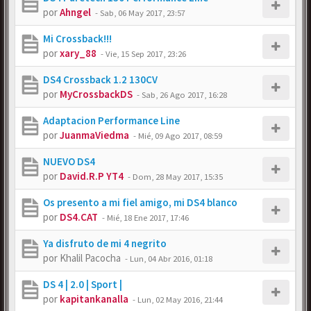
por
Ahngel
-
Sab, 06 May 2017, 23:57
Mi Crossback!!!
por
xary_88
-
Vie, 15 Sep 2017, 23:26
DS4 Crossback 1.2 130CV
por
MyCrossbackDS
-
Sab, 26 Ago 2017, 16:28
Adaptacion Performance Line
por
JuanmaViedma
-
Mié, 09 Ago 2017, 08:59
NUEVO DS4
por
David.R.P YT4
-
Dom, 28 May 2017, 15:35
Os presento a mi fiel amigo, mi DS4 blanco
por
DS4.CAT
-
Mié, 18 Ene 2017, 17:46
Ya disfruto de mi 4 negrito
por
Khalil Pacocha
-
Lun, 04 Abr 2016, 01:18
DS 4 | 2.0 | Sport |
por
kapitankanalla
-
Lun, 02 May 2016, 21:44