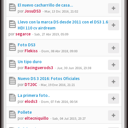
El nuevo cacharrillo de casa...
por
JosuDS3
-
Mar, 13 Dic 2016, 21:02
Llevo con la marca DS desde 2011 con el DS3 1.6
HDI 110 cv airdream
por
segarce
-
Sab, 27 Abr 2019, 05:09
Foto DS3
por
Flekiss
-
Dom, 08 Abr 2018, 09:00
Un tipo duro
por
Racinguerods3
-
Jue, 30 Jun 2016, 23:38
Nuevo DS 3 2016: Fotos Oficiales
por
DT20C
-
Mar, 19 Ene 2016, 21:21
La primera foto..
por
elods3
-
Dom, 07 Feb 2016, 00:54
Pollete
por
eltecniquillo
-
Sab, 04 Jul 2015, 23:27