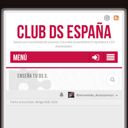
CLUB DS ESPAÑA
Somos una comunidad de usuarios. Esta web no pertenece ni representa a DS
Automobiles.
MENÚ
ENSEÑA TU DS 3.
Bienvenido,
Anonymous
Fecha actual Dom, 09 Ago 2026, 02:01