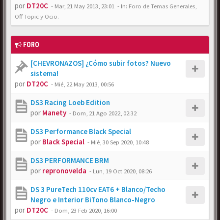
por
DT20C
-
Mar, 21 May 2013, 23:01
- In:
Foro de Temas Generales,
Off Topic y Ocio.
FORO
[CHEVRONAZOS] ¿Cómo subir fotos? Nuevo
sistema!
por
DT20C
-
Mié, 22 May 2013, 00:56
DS3 Racing Loeb Edition
por
Manety
-
Dom, 21 Ago 2022, 02:32
DS3 Performance Black Special
por
Black Special
-
Mié, 30 Sep 2020, 10:48
DS3 PERFORMANCE BRM
por
repronovelda
-
Lun, 19 Oct 2020, 08:26
DS 3 PureTech 110cv EAT6 + Blanco/Techo
Negro e Interior BiTono Blanco-Negro
por
DT20C
-
Dom, 23 Feb 2020, 16:00