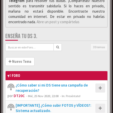
Telegrαm
para resolver tus dudas. ¡Compártelas! Nuestro
sentido es transmitir sabiduría. Si lo haces en privado,
mañana no estará disponible. Encontraste nuestra
comunidad en internet. De estar en privado no habrías
encontrado nada.
Abre un post y compártelas
ENSEÑA TU DS 3.
35 temas
Nuevo Tema
FORO
¿Cómo saber si mi DS tiene una campaña de
recuperación?
por
DT20C
-
Mié, 25 Nov 2020, 22:08
- In:
Preséntate!
[IMPORTANTE] ¿Cómo subir FOTOS y VÍDEOS?:
Sistema actualizado.