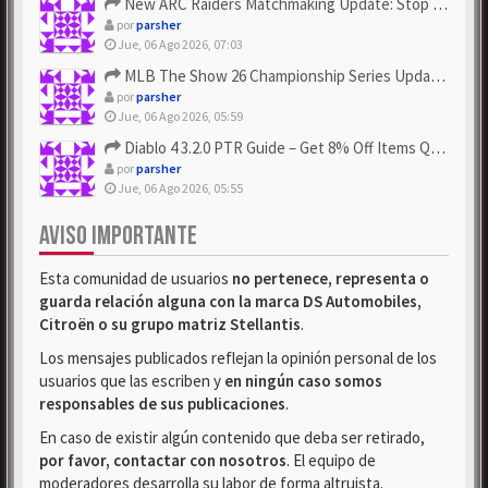
New ARC Raiders Matchmaking Update: Stop Failed - Grab Bluep...
por
parsher
Jue, 06 Ago 2026, 07:03
MLB The Show 26 Championship Series Update! Get Cheap & ...
por
parsher
Jue, 06 Ago 2026, 05:59
Diablo 4 3.2.0 PTR Guide – Get 8% Off Items Quickly to Test ...
por
parsher
Jue, 06 Ago 2026, 05:55
AVISO IMPORTANTE
Esta comunidad de usuarios
no pertenece, representa o
guarda relación alguna con la marca DS Automobiles,
Citroën o su grupo matriz Stellantis
.
Los mensajes publicados reflejan la opinión personal de los
usuarios que las escriben y
en ningún caso somos
responsables de sus publicaciones
.
En caso de existir algún contenido que deba ser retirado,
por favor, contactar con nosotros
. El equipo de
moderadores desarrolla su labor de forma altruista.