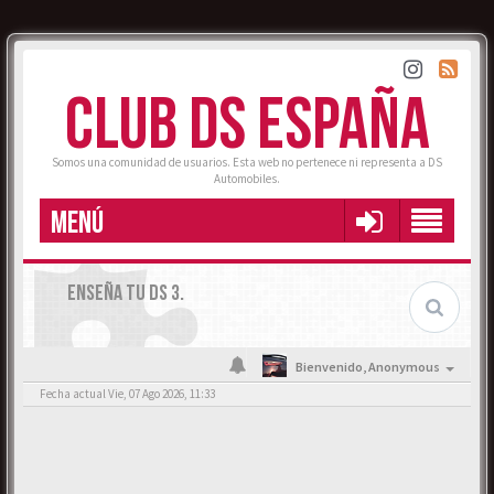
CLUB DS ESPAÑA
Somos una comunidad de usuarios. Esta web no pertenece ni representa a DS
Automobiles.
MENÚ
ENSEÑA TU DS 3.
Bienvenido,
Anonymous
Fecha actual Vie, 07 Ago 2026, 11:33