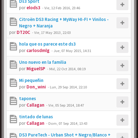
Ds3 Sport
por
elods3
-
Vie, 12 Feb 2016, 23:46
Citroën DS3 Racing + MyWay HI-FI + Vinilos -
Negro + Naranja
por
DT20C
-
Vie, 17 May 2013, 22:03
hola que os parece este ds3
por
carlosdmlg
-
Jue, 07 May 2015, 14:31
Uno nuevo en la familia
por
MiguelSP
-
Mié, 22 Oct 2014, 08:19
Mi pequeñin
por
Don_wini
-
Lun, 29 Sep 2014, 22:10
tapones
por
Callagan
-
Vie, 05 Sep 2014, 18:47
tintado de lunas
por
Callagan
-
Dom, 07 Sep 2014, 13:43
DS3 PureTech - Urban Shot + Negro/Blanco +