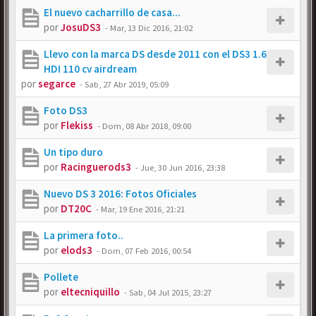
El nuevo cacharrillo de casa...
por
JosuDS3
-
Mar, 13 Dic 2016, 21:02
Llevo con la marca DS desde 2011 con el DS3 1.6
HDI 110 cv airdream
por
segarce
-
Sab, 27 Abr 2019, 05:09
Foto DS3
por
Flekiss
-
Dom, 08 Abr 2018, 09:00
Un tipo duro
por
Racinguerods3
-
Jue, 30 Jun 2016, 23:38
Nuevo DS 3 2016: Fotos Oficiales
por
DT20C
-
Mar, 19 Ene 2016, 21:21
La primera foto..
por
elods3
-
Dom, 07 Feb 2016, 00:54
Pollete
por
eltecniquillo
-
Sab, 04 Jul 2015, 23:27