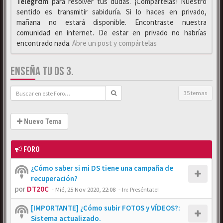
Telegrαm
para resolver tus dudas. ¡Compártelas! Nuestro
sentido es transmitir sabiduría. Si lo haces en privado,
mañana no estará disponible. Encontraste nuestra
comunidad en internet. De estar en privado no habrías
encontrado nada.
Abre un post y compártelas
ENSEÑA TU DS 3.
35 temas
Nuevo Tema
FORO
¿Cómo saber si mi DS tiene una campaña de
recuperación?
por
DT20C
-
Mié, 25 Nov 2020, 22:08
- In:
Preséntate!
[IMPORTANTE] ¿Cómo subir FOTOS y VÍDEOS?:
Sistema actualizado.