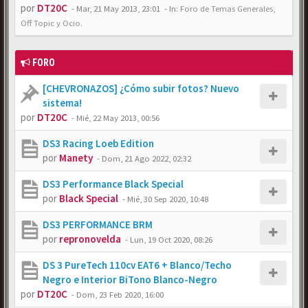
por
DT20C
-
Mar, 21 May 2013, 23:01
- In:
Foro de Temas Generales,
Off Topic y Ocio.
FORO
[CHEVRONAZOS] ¿Cómo subir fotos? Nuevo
sistema!
por
DT20C
-
Mié, 22 May 2013, 00:56
DS3 Racing Loeb Edition
por
Manety
-
Dom, 21 Ago 2022, 02:32
DS3 Performance Black Special
por
Black Special
-
Mié, 30 Sep 2020, 10:48
DS3 PERFORMANCE BRM
por
repronovelda
-
Lun, 19 Oct 2020, 08:26
DS 3 PureTech 110cv EAT6 + Blanco/Techo
Negro e Interior BiTono Blanco-Negro
por
DT20C
-
Dom, 23 Feb 2020, 16:00