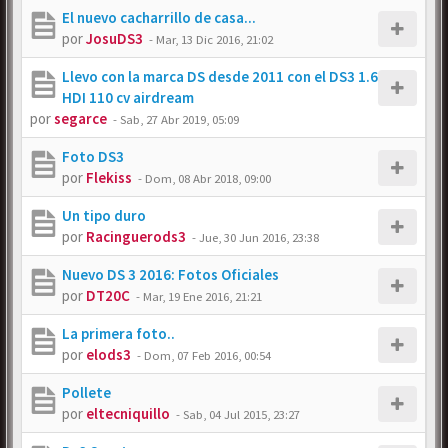
El nuevo cacharrillo de casa...
por
JosuDS3
-
Mar, 13 Dic 2016, 21:02
Llevo con la marca DS desde 2011 con el DS3 1.6
HDI 110 cv airdream
por
segarce
-
Sab, 27 Abr 2019, 05:09
Foto DS3
por
Flekiss
-
Dom, 08 Abr 2018, 09:00
Un tipo duro
por
Racinguerods3
-
Jue, 30 Jun 2016, 23:38
Nuevo DS 3 2016: Fotos Oficiales
por
DT20C
-
Mar, 19 Ene 2016, 21:21
La primera foto..
por
elods3
-
Dom, 07 Feb 2016, 00:54
Pollete
por
eltecniquillo
-
Sab, 04 Jul 2015, 23:27