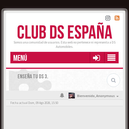
CLUB DS ESPAÑA
Somos una comunidad de usuarios. Esta web no pertenece ni representa a DS
Automobiles.
MENÚ
ENSEÑA TU DS 3.
Bienvenido,
Anonymous
Fecha actual Dom, 09 Ago 2026, 15:50