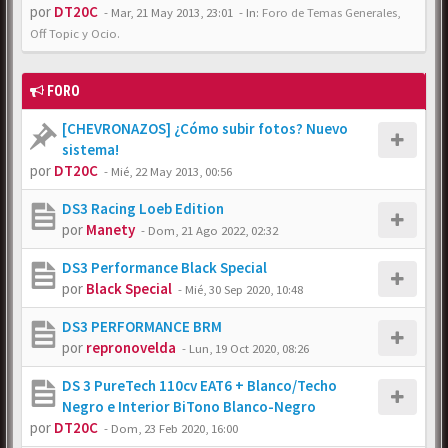
por
DT20C
-
Mar, 21 May 2013, 23:01
- In:
Foro de Temas Generales,
Off Topic y Ocio.
FORO
[CHEVRONAZOS] ¿Cómo subir fotos? Nuevo
sistema!
por
DT20C
-
Mié, 22 May 2013, 00:56
DS3 Racing Loeb Edition
por
Manety
-
Dom, 21 Ago 2022, 02:32
DS3 Performance Black Special
por
Black Special
-
Mié, 30 Sep 2020, 10:48
DS3 PERFORMANCE BRM
por
repronovelda
-
Lun, 19 Oct 2020, 08:26
DS 3 PureTech 110cv EAT6 + Blanco/Techo
Negro e Interior BiTono Blanco-Negro
por
DT20C
-
Dom, 23 Feb 2020, 16:00