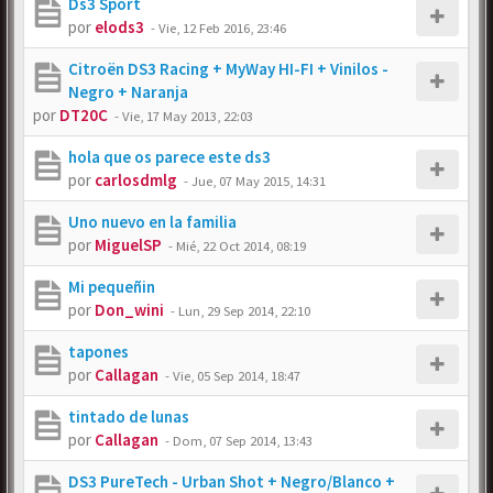
Ds3 Sport
por
elods3
-
Vie, 12 Feb 2016, 23:46
Citroën DS3 Racing + MyWay HI-FI + Vinilos -
Negro + Naranja
por
DT20C
-
Vie, 17 May 2013, 22:03
hola que os parece este ds3
por
carlosdmlg
-
Jue, 07 May 2015, 14:31
Uno nuevo en la familia
por
MiguelSP
-
Mié, 22 Oct 2014, 08:19
Mi pequeñin
por
Don_wini
-
Lun, 29 Sep 2014, 22:10
tapones
por
Callagan
-
Vie, 05 Sep 2014, 18:47
tintado de lunas
por
Callagan
-
Dom, 07 Sep 2014, 13:43
DS3 PureTech - Urban Shot + Negro/Blanco +