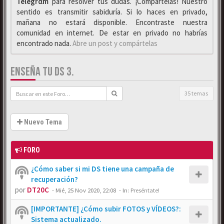
Telegrαm
para resolver tus dudas. ¡Compártelas! Nuestro
sentido es transmitir sabiduría. Si lo haces en privado,
mañana no estará disponible. Encontraste nuestra
comunidad en internet. De estar en privado no habrías
encontrado nada.
Abre un post y compártelas
ENSEÑA TU DS 3.
35 temas
Nuevo Tema
FORO
¿Cómo saber si mi DS tiene una campaña de
recuperación?
por
DT20C
-
Mié, 25 Nov 2020, 22:08
- In:
Preséntate!
[IMPORTANTE] ¿Cómo subir FOTOS y VÍDEOS?:
Sistema actualizado.