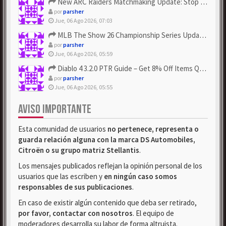
New ARC Raiders Matchmaking Update: Stop Failed - Grab Bluep...
por
parsher
Jue, 06 Ago 2026, 07:03
MLB The Show 26 Championship Series Update! Get Cheap & ...
por
parsher
Jue, 06 Ago 2026, 05:59
Diablo 4 3.2.0 PTR Guide – Get 8% Off Items Quickly to Test ...
por
parsher
Jue, 06 Ago 2026, 05:55
AVISO IMPORTANTE
Esta comunidad de usuarios
no pertenece, representa o
guarda relación alguna con la marca DS Automobiles,
Citroën o su grupo matriz Stellantis
.
Los mensajes publicados reflejan la opinión personal de los
usuarios que las escriben y
en ningún caso somos
responsables de sus publicaciones
.
En caso de existir algún contenido que deba ser retirado,
por favor, contactar con nosotros
. El equipo de
moderadores desarrolla su labor de forma altruista.