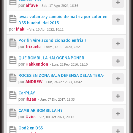
por
alfave
-
Sab, 17 Ago 2024, 16:36
levas volante y cambio de matriz por color en
DS5 bluehdi del 2015
por
iñaki
-
Vie, 15 Abr 2022, 10:11
Por fin Aire acondicionado enfría!!
por
frixuelu
-
Dom, 12 Jul 2020, 22:29
QUE BOMBILLA HALOGENA PONER
por
Hakkendon
-
Lun, 22 Feb 2016, 21:10
ROCES EN ZONA BAJA DEFENSA DELANTERA-
por
ANDREW
-
Lun, 24 Abr 2023, 13:42
CarPLAY
por
Ibzan
-
Jue, 07 Dic 2017, 18:33
CAMBIAR BOMBILLA H7
por
Uziel
-
Vie, 08 Oct 2021, 20:12
Obd2 en DS5