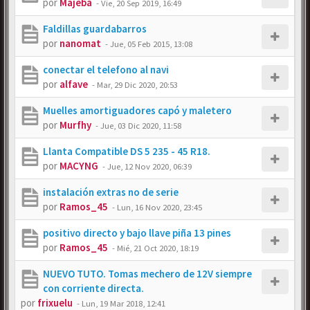
por
Majeba
-
Vie, 20 Sep 2019, 16:49
Faldillas guardabarros
por
nanomat
-
Jue, 05 Feb 2015, 13:08
conectar el telefono al navi
por
alfave
-
Mar, 29 Dic 2020, 20:53
Muelles amortiguadores capó y maletero
por
Murfhy
-
Jue, 03 Dic 2020, 11:58
Llanta Compatible DS 5 235 - 45 R18.
por
MACYNG
-
Jue, 12 Nov 2020, 06:39
instalación extras no de serie
por
Ramos_45
-
Lun, 16 Nov 2020, 23:45
positivo directo y bajo llave piña 13 pines
por
Ramos_45
-
Mié, 21 Oct 2020, 18:19
NUEVO TUTO. Tomas mechero de 12V siempre
con corriente directa.
por
frixuelu
-
Lun, 19 Mar 2018, 12:41