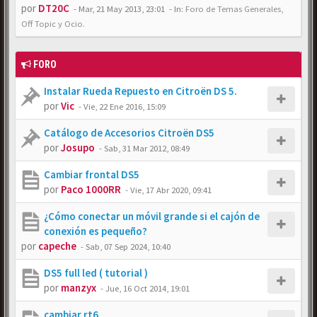
por
DT20C
-
Mar, 21 May 2013, 23:01
- In:
Foro de Temas Generales,
Off Topic y Ocio.
FORO
Instalar Rueda Repuesto en Citroën DS 5.
por
Vic
-
Vie, 22 Ene 2016, 15:09
Catálogo de Accesorios Citroën DS5
por
Josupo
-
Sab, 31 Mar 2012, 08:49
Cambiar frontal DS5
por
Paco 1000RR
-
Vie, 17 Abr 2020, 09:41
¿Cómo conectar un móvil grande si el cajón de
conexión es pequeño?
por
capeche
-
Sab, 07 Sep 2024, 10:40
DS5 full led ( tutorial )
por
manzyx
-
Jue, 16 Oct 2014, 19:01
cambiar rt6