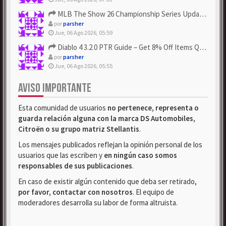
MLB The Show 26 Championship Series Update! Get Cheap & ...
por
parsher
Jue, 06 Ago 2026, 05:59
Diablo 4 3.2.0 PTR Guide – Get 8% Off Items Quickly to Test ...
por
parsher
Jue, 06 Ago 2026, 05:55
AVISO IMPORTANTE
Esta comunidad de usuarios
no pertenece, representa o
guarda relación alguna con la marca DS Automobiles,
Citroën o su grupo matriz Stellantis
.
Los mensajes publicados reflejan la opinión personal de los
usuarios que las escriben y
en ningún caso somos
responsables de sus publicaciones
.
En caso de existir algún contenido que deba ser retirado,
por favor, contactar con nosotros
. El equipo de
moderadores desarrolla su labor de forma altruista.