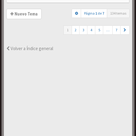
Página
1
de
7
134 temas
Nuevo Tema
1
2
3
4
5
…
7
Volver a Índice general