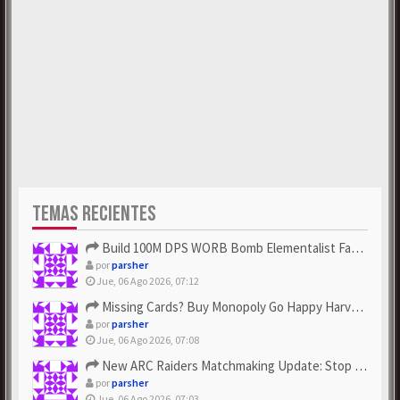
TEMAS RECIENTES
Build 100M DPS WORB Bomb Elementalist Fast - Grab POE Curren...
por
parsher
Jue, 06 Ago 2026, 07:12
Missing Cards? Buy Monopoly Go Happy Harvest with Looney Tun...
por
parsher
Jue, 06 Ago 2026, 07:08
New ARC Raiders Matchmaking Update: Stop Failed - Grab Bluep...
por
parsher
Jue, 06 Ago 2026, 07:03