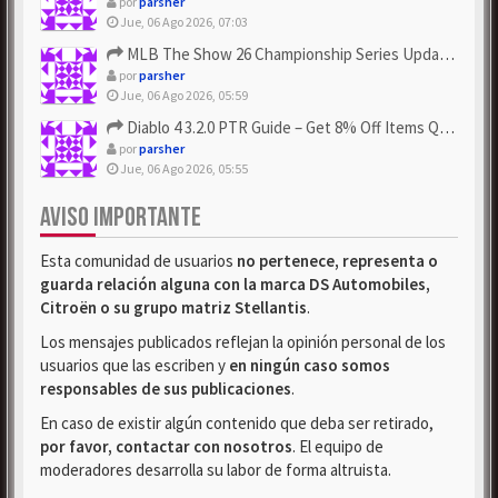
por
parsher
Jue, 06 Ago 2026, 07:03
MLB The Show 26 Championship Series Update! Get Cheap & ...
por
parsher
Jue, 06 Ago 2026, 05:59
Diablo 4 3.2.0 PTR Guide – Get 8% Off Items Quickly to Test ...
por
parsher
Jue, 06 Ago 2026, 05:55
AVISO IMPORTANTE
Esta comunidad de usuarios
no pertenece, representa o
guarda relación alguna con la marca DS Automobiles,
Citroën o su grupo matriz Stellantis
.
Los mensajes publicados reflejan la opinión personal de los
usuarios que las escriben y
en ningún caso somos
responsables de sus publicaciones
.
En caso de existir algún contenido que deba ser retirado,
por favor, contactar con nosotros
. El equipo de
moderadores desarrolla su labor de forma altruista.