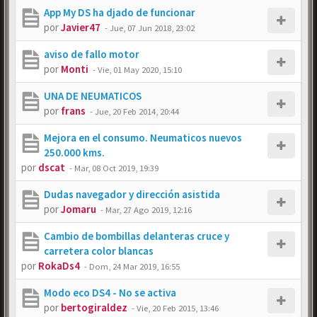
App My DS ha djado de funcionar
por
Javier47
-
Jue, 07 Jun 2018, 23:02
aviso de fallo motor
por
Monti
-
Vie, 01 May 2020, 15:10
UNA DE NEUMATICOS
por
frans
-
Jue, 20 Feb 2014, 20:44
Mejora en el consumo. Neumaticos nuevos
250.000 kms.
por
dscat
-
Mar, 08 Oct 2019, 19:39
Dudas navegador y dirección asistida
por
Jomaru
-
Mar, 27 Ago 2019, 12:16
Cambio de bombillas delanteras cruce y
carretera color blancas
por
RokaDs4
-
Dom, 24 Mar 2019, 16:55
Modo eco DS4 - No se activa
por
bertogiraldez
-
Vie, 20 Feb 2015, 13:46