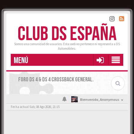
CLUB DS ESPAÑA
Somos una comunidad de usuarios. Esta web no pertenece ni representa a DS
Automobiles.
MENÚ
FORO DS 4 & DS 4 CROSSBACK GENERAL.
Bienvenido,
Anonymous
Fecha actual Sab, 08 Ago 2026, 21:15