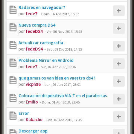
Radares en navegador?
por
fede7
-
Dom, 16 Abr 2017, 15:07
Nueva compra DS4
por
fedeDS4
-
Vie, 30 Nov 2018, 15:13
Actualizar cartografía
por
fedeDS4
-
Sab, 08 Dic 2018, 14:25
Problema Mirror en Android
por
fede7
-
Vie, 07 Abr 2017, 09:36
que gomas os van bien en vuestro ds4?
por
vicph86
-
Lun, 26 Jun 2017, 23:01
Colocación dispositivo VIA-T en el parabrisas.
por
Emilio
-
Dom, 01 Abr 2018, 21:45
Error
por
Kakachu
-
Sab, 07 Abr 2018, 17:35
Descargar app