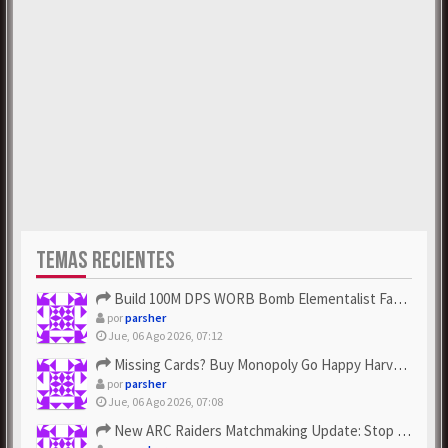
TEMAS RECIENTES
Build 100M DPS WORB Bomb Elementalist Fast - Grab POE Curren...
por
parsher
Jue, 06 Ago 2026, 07:12
Missing Cards? Buy Monopoly Go Happy Harvest with Looney Tun...
por
parsher
Jue, 06 Ago 2026, 07:08
New ARC Raiders Matchmaking Update: Stop Failed - Grab Bluep...