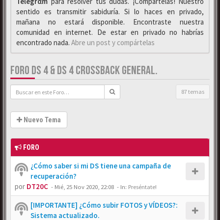
Telegrαm
para resolver tus dudas. ¡Compártelas! Nuestro
sentido es transmitir sabiduría. Si lo haces en privado,
mañana no estará disponible. Encontraste nuestra
comunidad en internet. De estar en privado no habrías
encontrado nada.
Abre un post y compártelas
FORO DS 4 & DS 4 CROSSBACK GENERAL.
87 temas
Nuevo Tema
FORO
¿Cómo saber si mi DS tiene una campaña de
recuperación?
por
DT20C
-
Mié, 25 Nov 2020, 22:08
- In:
Preséntate!
[IMPORTANTE] ¿Cómo subir FOTOS y VÍDEOS?:
Sistema actualizado.