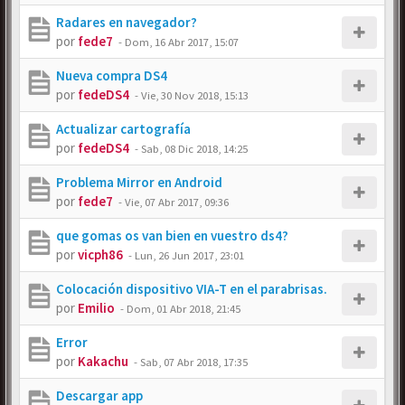
Radares en navegador?
por
fede7
-
Dom, 16 Abr 2017, 15:07
Nueva compra DS4
por
fedeDS4
-
Vie, 30 Nov 2018, 15:13
Actualizar cartografía
por
fedeDS4
-
Sab, 08 Dic 2018, 14:25
Problema Mirror en Android
por
fede7
-
Vie, 07 Abr 2017, 09:36
que gomas os van bien en vuestro ds4?
por
vicph86
-
Lun, 26 Jun 2017, 23:01
Colocación dispositivo VIA-T en el parabrisas.
por
Emilio
-
Dom, 01 Abr 2018, 21:45
Error
por
Kakachu
-
Sab, 07 Abr 2018, 17:35
Descargar app