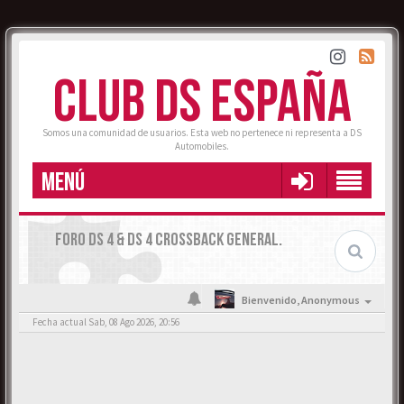
CLUB DS ESPAÑA
Somos una comunidad de usuarios. Esta web no pertenece ni representa a DS
Automobiles.
MENÚ
FORO DS 4 & DS 4 CROSSBACK GENERAL.
Bienvenido,
Anonymous
Fecha actual Sab, 08 Ago 2026, 20:56