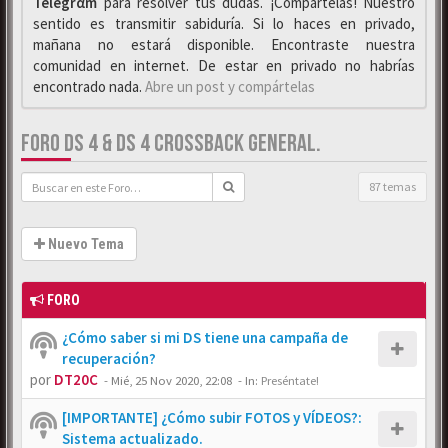
Telegrαm
para resolver tus dudas. ¡Compártelas! Nuestro
sentido es transmitir sabiduría. Si lo haces en privado,
mañana no estará disponible. Encontraste nuestra
comunidad en internet. De estar en privado no habrías
encontrado nada.
Abre un post y compártelas
FORO DS 4 & DS 4 CROSSBACK GENERAL.
87 temas
Nuevo Tema
FORO
¿Cómo saber si mi DS tiene una campaña de
recuperación?
por
DT20C
-
Mié, 25 Nov 2020, 22:08
- In:
Preséntate!
[IMPORTANTE] ¿Cómo subir FOTOS y VÍDEOS?:
Sistema actualizado.