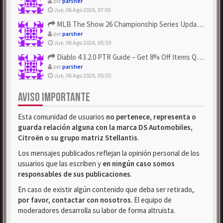
por
parsher
Jue, 06 Ago 2026, 07:03
MLB The Show 26 Championship Series Update! Get Cheap & ...
por
parsher
Jue, 06 Ago 2026, 05:59
Diablo 4 3.2.0 PTR Guide – Get 8% Off Items Quickly to Test ...
por
parsher
Jue, 06 Ago 2026, 05:55
AVISO IMPORTANTE
Esta comunidad de usuarios
no pertenece, representa o
guarda relación alguna con la marca DS Automobiles,
Citroën o su grupo matriz Stellantis
.
Los mensajes publicados reflejan la opinión personal de los
usuarios que las escriben y
en ningún caso somos
responsables de sus publicaciones
.
En caso de existir algún contenido que deba ser retirado,
por favor, contactar con nosotros
. El equipo de
moderadores desarrolla su labor de forma altruista.