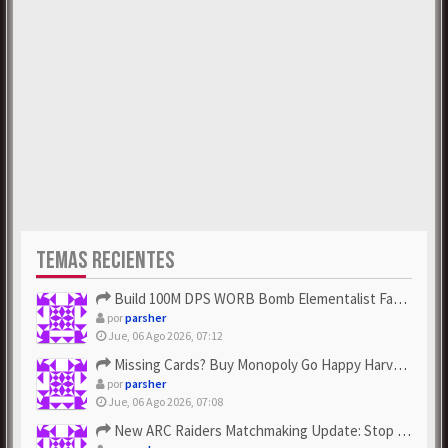
TEMAS RECIENTES
Build 100M DPS WORB Bomb Elementalist Fast - Grab POE Curren...
por
parsher
Jue, 06 Ago 2026, 07:12
Missing Cards? Buy Monopoly Go Happy Harvest with Looney Tun...
por
parsher
Jue, 06 Ago 2026, 07:08
New ARC Raiders Matchmaking Update: Stop Failed - Grab Bluep...