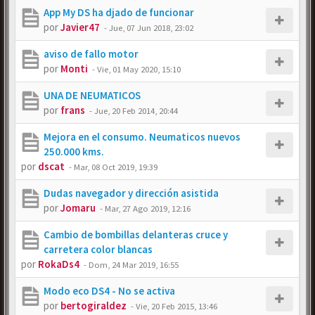
App My DS ha djado de funcionar
por
Javier47
-
Jue, 07 Jun 2018, 23:02
aviso de fallo motor
por
Monti
-
Vie, 01 May 2020, 15:10
UNA DE NEUMATICOS
por
frans
-
Jue, 20 Feb 2014, 20:44
Mejora en el consumo. Neumaticos nuevos
250.000 kms.
por
dscat
-
Mar, 08 Oct 2019, 19:39
Dudas navegador y dirección asistida
por
Jomaru
-
Mar, 27 Ago 2019, 12:16
Cambio de bombillas delanteras cruce y
carretera color blancas
por
RokaDs4
-
Dom, 24 Mar 2019, 16:55
Modo eco DS4 - No se activa
por
bertogiraldez
-
Vie, 20 Feb 2015, 13:46