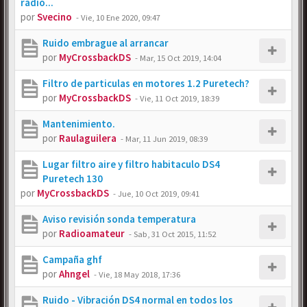
radio...
por
Svecino
-
Vie, 10 Ene 2020, 09:47
Ruido embrague al arrancar
por
MyCrossbackDS
-
Mar, 15 Oct 2019, 14:04
Filtro de particulas en motores 1.2 Puretech?
por
MyCrossbackDS
-
Vie, 11 Oct 2019, 18:39
Mantenimiento.
por
Raulaguilera
-
Mar, 11 Jun 2019, 08:39
Lugar filtro aire y filtro habitaculo DS4
Puretech 130
por
MyCrossbackDS
-
Jue, 10 Oct 2019, 09:41
Aviso revisión sonda temperatura
por
Radioamateur
-
Sab, 31 Oct 2015, 11:52
Campaña ghf
por
Ahngel
-
Vie, 18 May 2018, 17:36
Ruido - Vibración DS4 normal en todos los