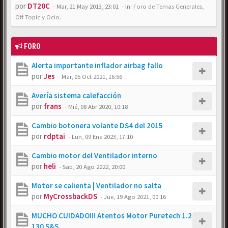
por
DT20C
-
Mar, 21 May 2013, 23:01
- In:
Foro de Temas Generales,
Off Topic y Ocio.
FORO
Alerta importante inflador airbag fallo
por
Jes
-
Mar, 05 Oct 2021, 16:56
Avería sistema calefacción
por
frans
-
Mié, 08 Abr 2020, 10:18
Cambio botonera volante DS4 del 2015
por
rdptai
-
Lun, 09 Ene 2023, 17:10
Cambio motor del Ventilador interno
por
heli
-
Sab, 20 Ago 2022, 20:00
Motor se calienta | Ventilador no salta
por
MyCrossbackDS
-
Jue, 19 Ago 2021, 00:16
MUCHO CUIDADO!!! Atentos Motor Puretech 1.2
130 S&S