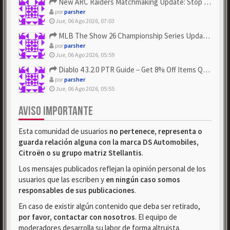
New ARC Raiders Matchmaking Update: Stop Failed - Grab Bluep...
por
parsher
Jue, 06 Ago 2026, 07:03
MLB The Show 26 Championship Series Update! Get Cheap & ...
por
parsher
Jue, 06 Ago 2026, 05:59
Diablo 4 3.2.0 PTR Guide – Get 8% Off Items Quickly to Test ...
por
parsher
Jue, 06 Ago 2026, 05:55
AVISO IMPORTANTE
Esta comunidad de usuarios
no pertenece, representa o
guarda relación alguna con la marca DS Automobiles,
Citroën o su grupo matriz Stellantis
.
Los mensajes publicados reflejan la opinión personal de los
usuarios que las escriben y
en ningún caso somos
responsables de sus publicaciones
.
En caso de existir algún contenido que deba ser retirado,
por favor, contactar con nosotros
. El equipo de
moderadores desarrolla su labor de forma altruista.