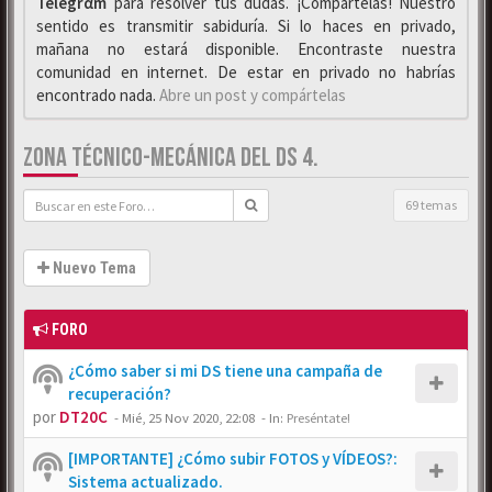
Telegrαm
para resolver tus dudas. ¡Compártelas! Nuestro
sentido es transmitir sabiduría. Si lo haces en privado,
mañana no estará disponible. Encontraste nuestra
comunidad en internet. De estar en privado no habrías
encontrado nada.
Abre un post y compártelas
ZONA TÉCNICO-MECÁNICA DEL DS 4.
69 temas
Nuevo Tema
FORO
¿Cómo saber si mi DS tiene una campaña de
recuperación?
por
DT20C
-
Mié, 25 Nov 2020, 22:08
- In:
Preséntate!
[IMPORTANTE] ¿Cómo subir FOTOS y VÍDEOS?:
Sistema actualizado.