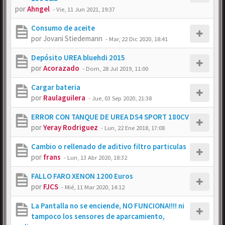
por
Ahngel
-
Vie, 11 Jun 2021, 19:37
Consumo de aceite
por
Jovani Stiedemann
-
Mar, 22 Dic 2020, 18:41
Depósito UREA bluehdi 2015
por
Acorazado
-
Dom, 28 Jul 2019, 11:00
Cargar bateria
por
Raulaguilera
-
Jue, 03 Sep 2020, 21:38
ERROR CON TANQUE DE UREA DS4 SPORT 180CV
por
Yeray Rodriguez
-
Lun, 22 Ene 2018, 17:08
Cambio o rellenado de aditivo filtro particulas
por
frans
-
Lun, 13 Abr 2020, 18:32
FALLO FARO XENON 1200 Euros
por
FJCS
-
Mié, 11 Mar 2020, 14:12
La Pantalla no se enciende, NO FUNCIONA!!!! ni
tampoco los sensores de aparcamiento,