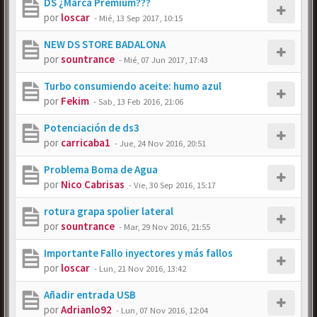
DS ¿Marca Premium???
por
loscar
-
Mié, 13 Sep 2017, 10:15
NEW DS STORE BADALONA
por
sountrance
-
Mié, 07 Jun 2017, 17:43
Turbo consumiendo aceite: humo azul
por
Fekim
-
Sab, 13 Feb 2016, 21:06
Potenciación de ds3
por
carricaba1
-
Jue, 24 Nov 2016, 20:51
Problema Boma de Agua
por
Nico Cabrisas
-
Vie, 30 Sep 2016, 15:17
rotura grapa spolier lateral
por
sountrance
-
Mar, 29 Nov 2016, 21:55
Importante Fallo inyectores y más fallos
por
loscar
-
Lun, 21 Nov 2016, 13:42
Añadir entrada USB
por
Adrianlo92
-
Lun, 07 Nov 2016, 12:04