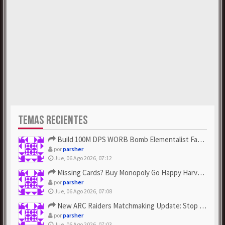
TEMAS RECIENTES
Build 100M DPS WORB Bomb Elementalist Fast - Grab POE Curren...
por
parsher
Jue, 06 Ago 2026, 07:12
Missing Cards? Buy Monopoly Go Happy Harvest with Looney Tun...
por
parsher
Jue, 06 Ago 2026, 07:08
New ARC Raiders Matchmaking Update: Stop Failed - Grab Bluep...
por
parsher
Jue, 06 Ago 2026, 07:03