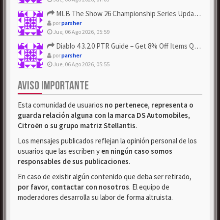
MLB The Show 26 Championship Series Update! Get Cheap & ...
por
parsher
Jue, 06 Ago 2026, 05:59
Diablo 4 3.2.0 PTR Guide – Get 8% Off Items Quickly to Test ...
por
parsher
Jue, 06 Ago 2026, 05:55
AVISO IMPORTANTE
Esta comunidad de usuarios
no pertenece, representa o
guarda relación alguna con la marca DS Automobiles,
Citroën o su grupo matriz Stellantis
.
Los mensajes publicados reflejan la opinión personal de los
usuarios que las escriben y
en ningún caso somos
responsables de sus publicaciones
.
En caso de existir algún contenido que deba ser retirado,
por favor, contactar con nosotros
. El equipo de
moderadores desarrolla su labor de forma altruista.