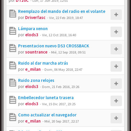
por
DT20C
-
Lun, 17 Jun 2019, 12:01
Reemplazo del mando del radio en el volante
por
Driverfasc
-
Vie, 22 Feb 2019, 18:47
Lámpara xenon
por
elods3
-
Vie, 12 Oct 2018, 16:40
Presentacion nuevo DS3 CROSSBACK
por
sountrance
-
Mié, 12 Sep 2018, 09:51
Ruido al dar marcha atrás
por
e_milan
-
Dom, 06 May 2018, 22:47
Ruido zona relojes
por
elods3
-
Dom, 21 Feb 2016, 23:26
Embellecedor luneta trasera
por
elods3
-
Vie, 15 Dic 2017, 23:25
Como actualizar el navegador
por
e_milan
-
Mié, 20 Sep 2017, 22:17