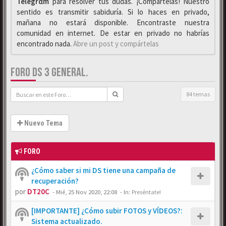
Telegrαm
para resolver tus dudas. ¡Compártelas! Nuestro
sentido es transmitir sabiduría. Si lo haces en privado,
mañana no estará disponible. Encontraste nuestra
comunidad en internet. De estar en privado no habrías
encontrado nada.
Abre un post y compártelas
FORO DS 3 GENERAL.
84 temas
Nuevo Tema
FORO
¿Cómo saber si mi DS tiene una campaña de
recuperación?
por
DT20C
-
Mié, 25 Nov 2020, 22:08
- In:
Preséntate!
[IMPORTANTE] ¿Cómo subir FOTOS y VÍDEOS?:
Sistema actualizado.