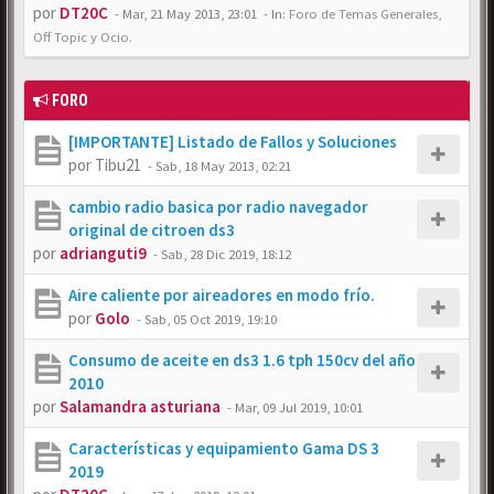
por
DT20C
-
Mar, 21 May 2013, 23:01
- In:
Foro de Temas Generales,
Off Topic y Ocio.
FORO
[IMPORTANTE] Listado de Fallos y Soluciones
por
Tibu21
-
Sab, 18 May 2013, 02:21
cambio radio basica por radio navegador
original de citroen ds3
por
adrianguti9
-
Sab, 28 Dic 2019, 18:12
Aire caliente por aireadores en modo frío.
por
Golo
-
Sab, 05 Oct 2019, 19:10
Consumo de aceite en ds3 1.6 tph 150cv del año
2010
por
Salamandra asturiana
-
Mar, 09 Jul 2019, 10:01
Características y equipamiento Gama DS 3
2019