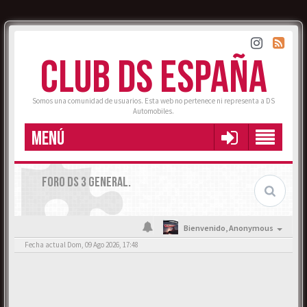
CLUB DS ESPAÑA
Somos una comunidad de usuarios. Esta web no pertenece ni representa a DS
Automobiles.
MENÚ
FORO DS 3 GENERAL.
Bienvenido,
Anonymous
Fecha actual Dom, 09 Ago 2026, 17:48