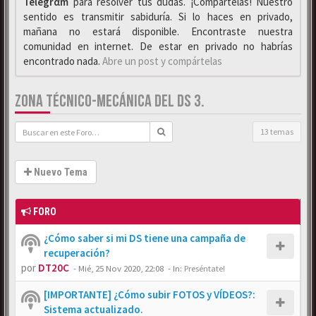
Telegrαm
para resolver tus dudas. ¡Compártelas! Nuestro
sentido es transmitir sabiduría. Si lo haces en privado,
mañana no estará disponible. Encontraste nuestra
comunidad en internet. De estar en privado no habrías
encontrado nada.
Abre un post y compártelas
ZONA TÉCNICO-MECÁNICA DEL DS 3.
13 temas
Nuevo Tema
FORO
¿Cómo saber si mi DS tiene una campaña de
recuperación?
por
DT20C
-
Mié, 25 Nov 2020, 22:08
- In:
Preséntate!
[IMPORTANTE] ¿Cómo subir FOTOS y VÍDEOS?:
Sistema actualizado.