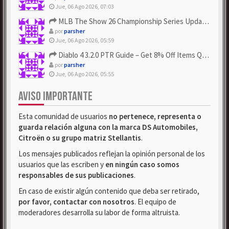
Jue, 06 Ago 2026, 07:03
MLB The Show 26 Championship Series Update! Get Cheap & ...
por
parsher
Jue, 06 Ago 2026, 05:59
Diablo 4 3.2.0 PTR Guide – Get 8% Off Items Quickly to Test ...
por
parsher
Jue, 06 Ago 2026, 05:55
AVISO IMPORTANTE
Esta comunidad de usuarios
no pertenece, representa o
guarda relación alguna con la marca DS Automobiles,
Citroën o su grupo matriz Stellantis
.
Los mensajes publicados reflejan la opinión personal de los
usuarios que las escriben y
en ningún caso somos
responsables de sus publicaciones
.
En caso de existir algún contenido que deba ser retirado,
por favor, contactar con nosotros
. El equipo de
moderadores desarrolla su labor de forma altruista.