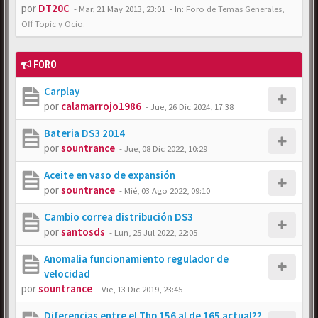
por
DT20C
-
Mar, 21 May 2013, 23:01
- In:
Foro de Temas Generales,
Off Topic y Ocio.
FORO
Carplay
por
calamarrojo1986
-
Jue, 26 Dic 2024, 17:38
Bateria DS3 2014
por
sountrance
-
Jue, 08 Dic 2022, 10:29
Aceite en vaso de expansión
por
sountrance
-
Mié, 03 Ago 2022, 09:10
Cambio correa distribución DS3
por
santosds
-
Lun, 25 Jul 2022, 22:05
Anomalia funcionamiento regulador de
velocidad
por
sountrance
-
Vie, 13 Dic 2019, 23:45
Diferencias entre el Thp 156 al de 165 actual??