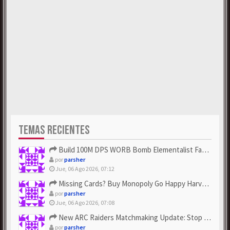
TEMAS RECIENTES
Build 100M DPS WORB Bomb Elementalist Fast - Grab POE Curren...
por
parsher
Jue, 06 Ago 2026, 07:12
Missing Cards? Buy Monopoly Go Happy Harvest with Looney Tun...
por
parsher
Jue, 06 Ago 2026, 07:08
New ARC Raiders Matchmaking Update: Stop Failed - Grab Bluep...
por
parsher