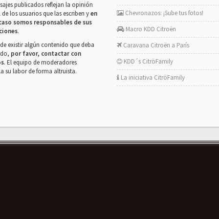
ajes publicados reflejan la opinión
Chevronazos: ¡Sube tus fotos!
 de los usuarios que las escriben y
en
caso somos responsables de sus
Macro KDD Citroën
ciones
.
de existir algún contenido que deba
Caravana Citroën a París
rado,
por favor, contactar con
KDD´s CitröFamily
os
. El equipo de moderadores
la su labor de forma altruista.
La iniciativa CitröFamily