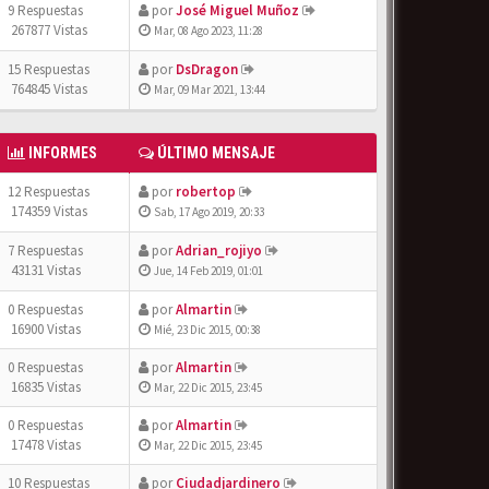
9 Respuestas
por
José Miguel Muñoz
267877 Vistas
Mar, 08 Ago 2023, 11:28
15 Respuestas
por
DsDragon
764845 Vistas
Mar, 09 Mar 2021, 13:44
INFORMES
ÚLTIMO MENSAJE
12 Respuestas
por
robertop
174359 Vistas
Sab, 17 Ago 2019, 20:33
7 Respuestas
por
Adrian_rojiyo
43131 Vistas
Jue, 14 Feb 2019, 01:01
0 Respuestas
por
Almartin
16900 Vistas
Mié, 23 Dic 2015, 00:38
0 Respuestas
por
Almartin
16835 Vistas
Mar, 22 Dic 2015, 23:45
0 Respuestas
por
Almartin
17478 Vistas
Mar, 22 Dic 2015, 23:45
10 Respuestas
por
Ciudadjardinero