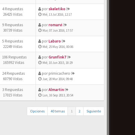
4 Respuestas
por
skeletiko
26425 Vistas
Mié, 13 Jul 2016, 12:17
9 Respuestas
por
romarvi
30739 Vistas
Mar, 07 Jun 2016, 17:57
5 Respuestas
por
Labaro
22249 Vistas
Mié, 25 May 2016, 00:06
106 Respuestas
por
Grunfink7
165992 Vistas
Mié, 10 Jun 2015, 18:29
24 Respuestas
por
primicachero
60790 Vistas
Jue, 20 Mar 2014, 09:48
3 Respuestas
por
Almartin
17015 Vistas
Lun, 16 Sep 2013, 20:54
Opciones
40 temas
1
2
Siguiente