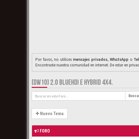
Por favor, no utilices
mensajes privados
,
WhαtsApp
o
Te
Encontraste nuestra comunidad en internet. De estar en priv
[DW10] 2.0 BLUEHDI E HYBRID 4X4.
Busca
Nuevo Tema
FORO