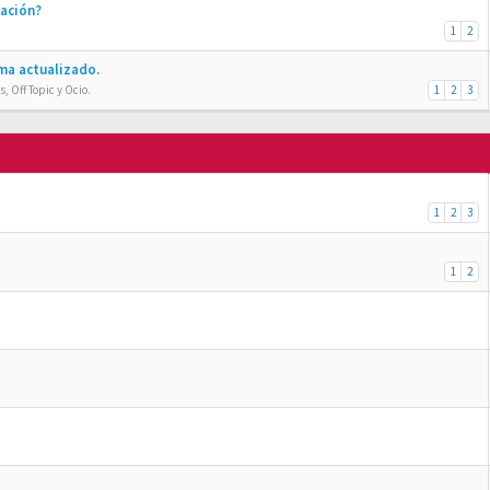
ración?
1
2
ma actualizado.
, Off Topic y Ocio.
1
2
3
1
2
3
1
2