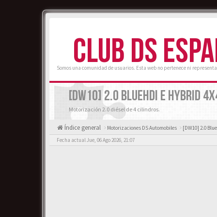
CLUB DS ESP
Somos una comunidad de usuarios. Esta web no pertenece ni representa
[DW10] 2.0 BLUEHDI E HYBRID 4X
Motorización 2.0 diésel de 4 cilindros.
Índice general
Motorizaciones DS Automobiles
[DW10] 2.0 Blue
Fecha actual Jue, 06 Ago 2026, 21:07