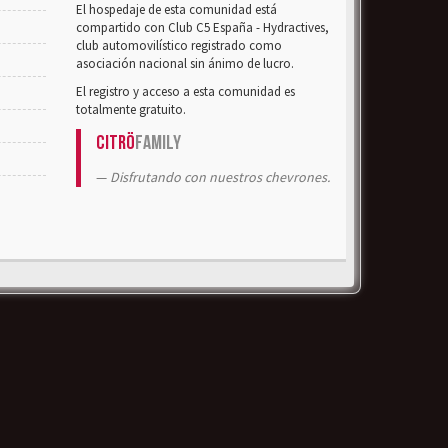
El hospedaje de esta comunidad está
compartido con Club C5 España - Hydractives,
club automovilístico registrado como
asociación nacional sin ánimo de lucro.
El registro y acceso a esta comunidad es
totalmente gratuito.
Citrö
Family
Disfrutando con nuestros chevrones.