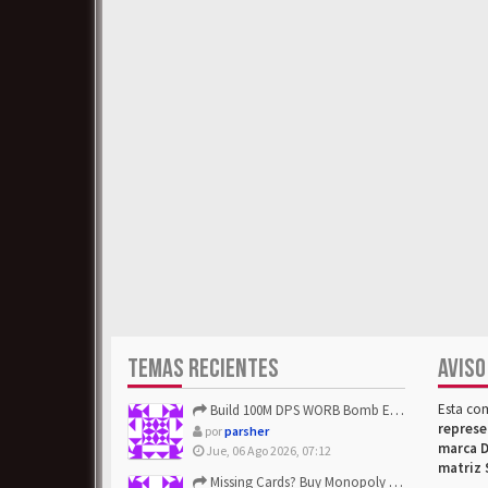
TEMAS RECIENTES
AVISO
Esta co
Build 100M DPS WORB Bomb Elementalist Fast - Grab POE Curren...
represe
por
parsher
marca D
Jue, 06 Ago 2026, 07:12
matriz 
Missing Cards? Buy Monopoly Go Happy Harvest with Looney Tun...