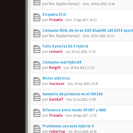
por
Mrs. Kaylee Harvey I
-
Dom, 29 May 2016, 12:48
Etiqueta ECO.
por
frixuelu
-
Dom, 27 Ago 2017, 18:12
Consumo REAL de mi ex-DS5 BlueHDI 180 EAT6 sport
por
Mrs. Kaylee Harvey I
-
Dom, 30 Dic 2018, 18:53
Fallo baterías DS 5 Hybrid
por
romarvi
-
Jue, 18 Oct 2018, 17:33
Consumo real Hybrid4
por
Knight
-
Lun, 18 Mar 2013, 17:53
Motor eléctrico
por
tsu.lucas
-
Sab, 24 Sep 2016, 19:29
Aumento de potencia en el HDI160
por
Gandalf
-
Sab, 14 Jul 2012, 17:09
Diferencia entre modo SPORT y 4WD
por
frixuelu
-
Dom, 06 Ago 2017, 12:35
Problemas con este Hybrid-4
por
robertop
-
Vie, 29 Jul 2016, 10:34