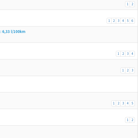
1
2
1
2
3
4
5
6
: 6,33 l/100km
1
2
3
4
1
2
3
1
2
3
4
5
1
2