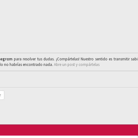
legrαm
para resolver tus dudas. ¡Compártelas! Nuestro sentido es transmitir sab
ado no habrías encontrado nada.
Abre un post y compártelas
r