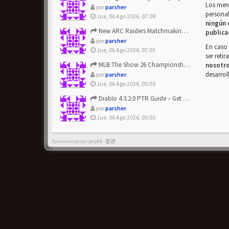
Los mens
por
parsher
personal
Jue, 06 Ago 2026, 07:08
ningún 
New ARC Raiders Matchmaking Update: Stop Failed - Grab Bluep...
publica
por
parsher
En caso 
Jue, 06 Ago 2026, 07:03
ser reti
MLB The Show 26 Championship Series Update! Get Cheap & ...
nosotr
desarrol
por
parsher
Jue, 06 Ago 2026, 05:59
Diablo 4 3.2.0 PTR Guide – Get 8% Off Items Quickly to Test ...
por
parsher
Jue, 06 Ago 2026, 05:55
Funcionando con phpBB -