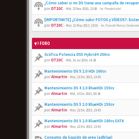
¿Cómo saber si mi DS tiene una campaña de recupe
por
DT20C
-
Mié, 25 Nov 2020, 22:08
- In:
Preséntate!
[IMPORTANTE] ¿Cómo subir FOTOS y VÍDEOS?: Siste
por
DT20C
-
Mar, 21 May 2013, 23:01
- In:
Foro de Temas Generales
FORO
Gráfica Potencia DS5 Hybrid4 200cv
por
DT20C
-
Mié, 16 Jul 2014, 14:28
Mantenimiento DS 5 2.0 HDi 160cv
por
Almartin
-
Mar, 22 Dic 2015, 23:45
Mantenimiento DS 4 2.0 BlueHDi 150cv
por
Almartin
-
Mié, 23 Dic 2015, 00:38
Mantenimiento DS 5 2.0 BlueHDi 150cv
por
Almartin
-
Mar, 22 Dic 2015, 23:45
Mantenimiento DS 5 2.0 BlueHDi 180cv EAT6
por
Almartin
-
Mar, 22 Dic 2015, 23:45
Consumo de liquido de urea (adblue)