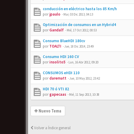
conducción en eléctrico hasta los 85 Km/h
por
jpaulo
-
Mar, 03 Dic 2013, 04:13
Optimización de consumos en un Hybrid4
por
Gandalf
-
Mié, 17 Oct 2012, 00:53
Consumo BlueHDI 180cv
por
TOALTI
-
Jue, 18 Dic 2014, 23:49
Consumo HDI 160 CV
por
insolito5
-
Lun, 16 Abr 2012, 09:20
CONSUMOS eHDI 110
por
darematt
-
Jue, 10 May 2012, 23:42
HDI 70 ó VTI 82
por
gapecaas
-
Mié, 11 Sep 2013, 10:38
Nuevo Tema
Volver a Índice general