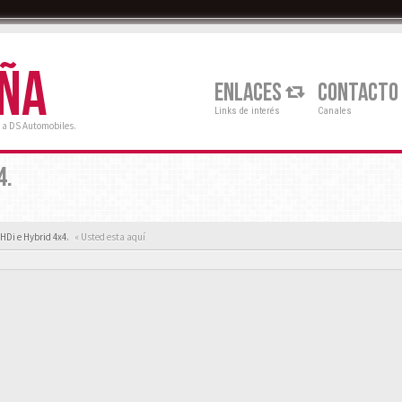
AÑA
ENLACES
CONTACTO
Links de interés
Canales
 a DS Automobiles.
4.
HDi e Hybrid 4x4.
« Usted esta aquí