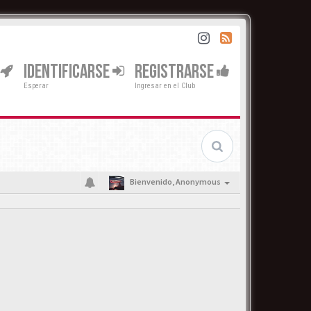
IDENTIFICARSE
REGISTRARSE
Esperar
Ingresar en el Club
Bienvenido,
Anonymous