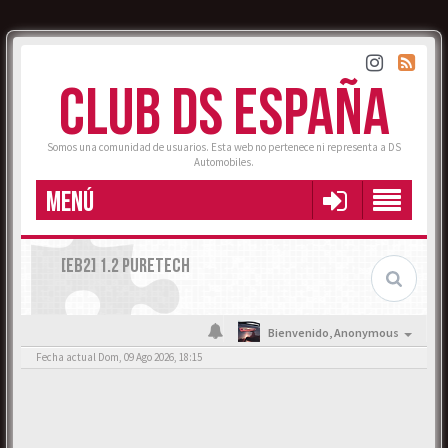
CLUB DS ESPAÑA
Somos una comunidad de usuarios. Esta web no pertenece ni representa a DS
Automobiles.
MENÚ
[EB2] 1.2 PURETECH
Bienvenido,
Anonymous
Fecha actual Dom, 09 Ago 2026, 18:15