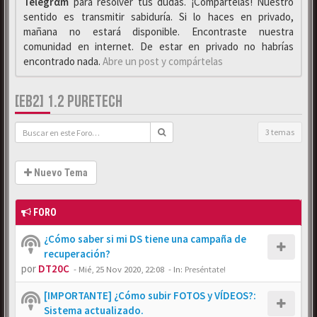
Telegrαm
para resolver tus dudas. ¡Compártelas! Nuestro
sentido es transmitir sabiduría. Si lo haces en privado,
mañana no estará disponible. Encontraste nuestra
comunidad en internet. De estar en privado no habrías
encontrado nada.
Abre un post y compártelas
[EB2] 1.2 PURETECH
3 temas
Nuevo Tema
FORO
¿Cómo saber si mi DS tiene una campaña de
recuperación?
por
DT20C
-
Mié, 25 Nov 2020, 22:08
- In:
Preséntate!
[IMPORTANTE] ¿Cómo subir FOTOS y VÍDEOS?:
Sistema actualizado.