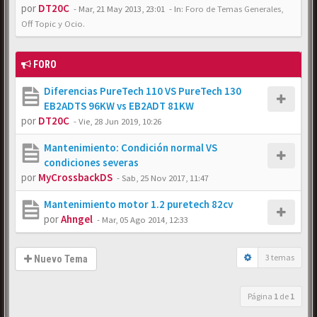
por
DT20C
-
Mar, 21 May 2013, 23:01
- In:
Foro de Temas Generales,
Off Topic y Ocio.
FORO
Diferencias PureTech 110 VS PureTech 130
EB2ADTS 96KW vs EB2ADT 81KW
por
DT20C
-
Vie, 28 Jun 2019, 10:26
Mantenimiento: Condición normal VS
condiciones severas
por
MyCrossbackDS
-
Sab, 25 Nov 2017, 11:47
Mantenimiento motor 1.2 puretech 82cv
por
Ahngel
-
Mar, 05 Ago 2014, 12:33
3 temas
Nuevo Tema
Página
1
de
1