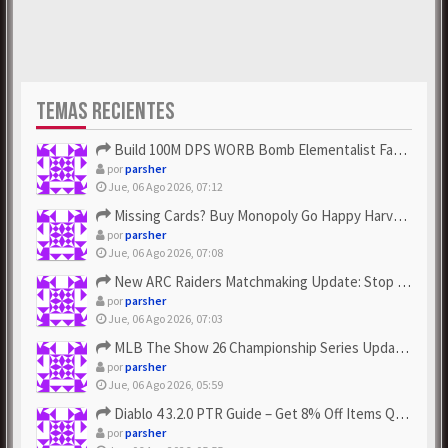
TEMAS RECIENTES
Build 100M DPS WORB Bomb Elementalist Fast - Grab POE Curren...
por
parsher
Jue, 06 Ago 2026, 07:12
Missing Cards? Buy Monopoly Go Happy Harvest with Looney Tun...
por
parsher
Jue, 06 Ago 2026, 07:08
New ARC Raiders Matchmaking Update: Stop Failed - Grab Bluep...
por
parsher
Jue, 06 Ago 2026, 07:03
MLB The Show 26 Championship Series Update! Get Cheap & ...
por
parsher
Jue, 06 Ago 2026, 05:59
Diablo 4 3.2.0 PTR Guide – Get 8% Off Items Quickly to Test ...
por
parsher