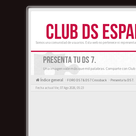
CLUB DS ESP
Somos una comunidad de usuarios. Esta web no pertenece ni representa
PRESENTA TU DS 7.
Una imagen vale más que mil palabras. Comparte con Club D
Índice general
FORO DS 7 & DS 7 Crossback
Presenta tu DS 7.
Fecha actual Vie, 07 Ago 2026, 05:23