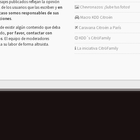
ajes publicados reflejan la opinión
Chevronazos: ¡Sube tus fotos!
 de los usuarios que las escriben y
en
caso somos responsables de sus
Macro KDD Citroën
ciones
.
de existir algún contenido que deba
Caravana Citroën a París
rado,
por favor, contactar con
KDD´s CitröFamily
os
. El equipo de moderadores
la su labor de forma altruista.
La iniciativa CitröFamily