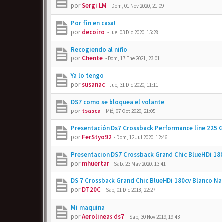
por
Sergi LM
-
Dom, 01 Nov 2020, 21:09
Por fin en casa!
por
decoiro
-
Jue, 03 Dic 2020, 15:28
Recogiendo al niño
por
Chente
-
Dom, 17 Ene 2021, 23:01
Ya lo tengo
por
susanac
-
Jue, 31 Dic 2020, 11:11
DS7 como se bloquea el volante
por
tsasca
-
Mié, 07 Oct 2020, 21:05
Presentación Ds7 Crossback Performance line 225 Gr
por
FerStyo92
-
Dom, 12 Jul 2020, 12:46
Presentacion DS7 Crossback Grand Chic BlueHDi 180c
por
mhuertar
-
Sab, 23 May 2020, 13:41
DS 7 Crossback Grand Chic BlueHDi 180cv Blanco Na
por
DT20C
-
Sab, 01 Dic 2018, 22:27
Mi maquina
por
Aerolineas ds7
-
Sab, 30 Nov 2019, 19:43