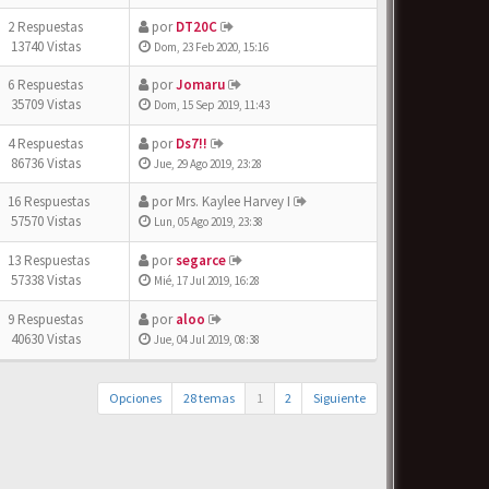
2 Respuestas
por
DT20C
13740 Vistas
Dom, 23 Feb 2020, 15:16
6 Respuestas
por
Jomaru
35709 Vistas
Dom, 15 Sep 2019, 11:43
4 Respuestas
por
Ds7!!
86736 Vistas
Jue, 29 Ago 2019, 23:28
16 Respuestas
por
Mrs. Kaylee Harvey I
57570 Vistas
Lun, 05 Ago 2019, 23:38
13 Respuestas
por
segarce
57338 Vistas
Mié, 17 Jul 2019, 16:28
9 Respuestas
por
aloo
40630 Vistas
Jue, 04 Jul 2019, 08:38
Opciones
28 temas
1
2
Siguiente