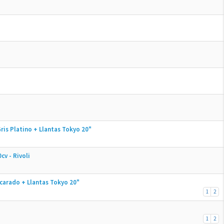
is Platino + Llantas Tokyo 20"
v - Rivoli
carado + Llantas Tokyo 20"
1
2
1
2