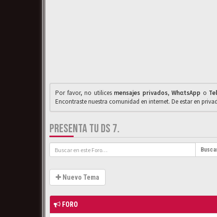
Por favor, no utilices
mensajes privados
,
WhαtsApp
o
Te
Encontraste nuestra comunidad en internet. De estar en priv
PRESENTA TU DS 7.
Busca
Nuevo Tema
FORO