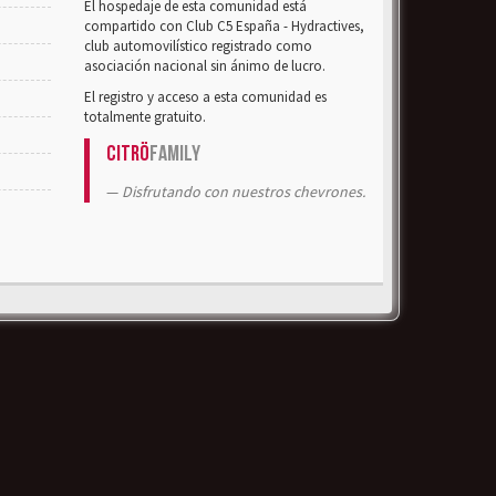
El hospedaje de esta comunidad está
compartido con Club C5 España - Hydractives,
club automovilístico registrado como
asociación nacional sin ánimo de lucro.
El registro y acceso a esta comunidad es
totalmente gratuito.
Citrö
Family
Disfrutando con nuestros chevrones.