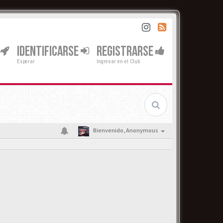
IDENTIFICARSE
REGISTRARSE
Esperar
Ingresar en el Club
Bienvenido,
Anonymous