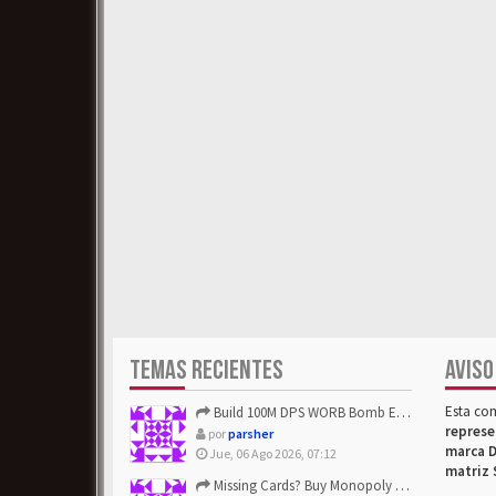
TEMAS RECIENTES
AVISO
Esta co
Build 100M DPS WORB Bomb Elementalist Fast - Grab POE Curren...
represe
por
parsher
marca D
Jue, 06 Ago 2026, 07:12
matriz 
Missing Cards? Buy Monopoly Go Happy Harvest with Looney Tun...