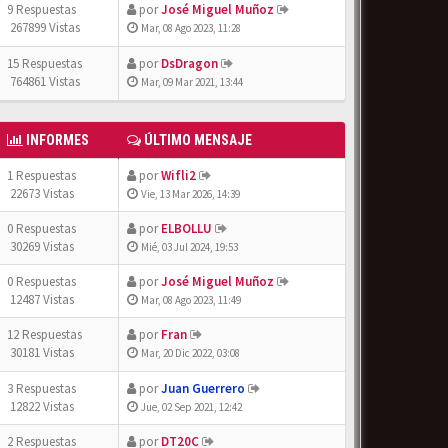
9 Respuestas
por
José Miguel Muñoz
267899 Vistas
Mar, 08 Ago 2023, 11:28
15 Respuestas
por
DsDragon
764861 Vistas
Mar, 09 Mar 2021, 13:44
INFORMES
ÚLTIMO MENSAJE
1 Respuestas
por
Wifli2
22673 Vistas
Vie, 13 Mar 2026, 14:39
0 Respuestas
por
ELBOLLU
30269 Vistas
Mié, 03 Jul 2024, 19:53
0 Respuestas
por
José Miguel Muñoz
12487 Vistas
Mar, 08 Ago 2023, 11:49
12 Respuestas
por
Fran
30181 Vistas
Mar, 20 Dic 2022, 03:08
3 Respuestas
por
Juan Guerrero
12822 Vistas
Jue, 02 Sep 2021, 12:42
2 Respuestas
por
DT20C