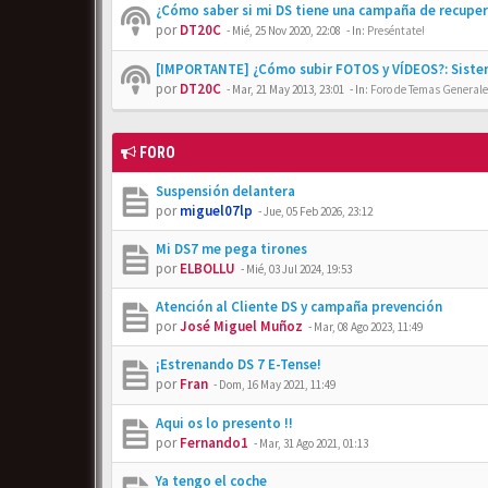
¿Cómo saber si mi DS tiene una campaña de recupe
por
DT20C
-
Mié, 25 Nov 2020, 22:08
- In:
Preséntate!
[IMPORTANTE] ¿Cómo subir FOTOS y VÍDEOS?: Siste
por
DT20C
-
Mar, 21 May 2013, 23:01
- In:
Foro de Temas Generales
FORO
Suspensión delantera
por
miguel07lp
-
Jue, 05 Feb 2026, 23:12
Mi DS7 me pega tirones
por
ELBOLLU
-
Mié, 03 Jul 2024, 19:53
Atención al Cliente DS y campaña prevención
por
José Miguel Muñoz
-
Mar, 08 Ago 2023, 11:49
¡Estrenando DS 7 E-Tense!
por
Fran
-
Dom, 16 May 2021, 11:49
Aqui os lo presento !!
por
Fernando1
-
Mar, 31 Ago 2021, 01:13
Ya tengo el coche