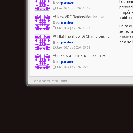
Los mens
por
parsher
personal
Jue, 06 Ago 2026, 07:08
ningún 
New ARC Raiders Matchmaking Update: Stop Failed - Grab Bluep...
publica
por
parsher
En caso 
Jue, 06 Ago 2026, 07:03
ser reti
MLB The Show 26 Championship Series Update! Get Cheap & ...
nosotr
desarrol
por
parsher
Jue, 06 Ago 2026, 05:59
Diablo 4 3.2.0 PTR Guide – Get 8% Off Items Quickly to Test ...
por
parsher
Jue, 06 Ago 2026, 05:55
Funcionando con phpBB -