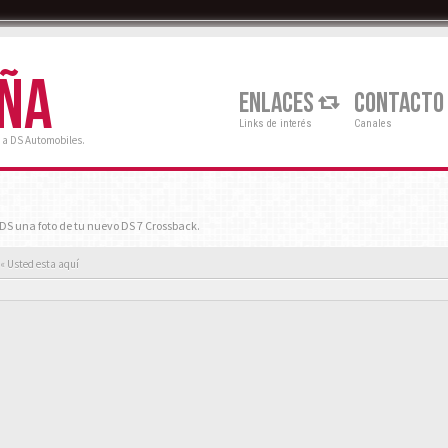
AÑA
ENLACES
CONTACTO
Links de interés
Canales
 a DS Automobiles.
S una foto de tu nuevo DS 7 Crossback.
« Usted esta aquí