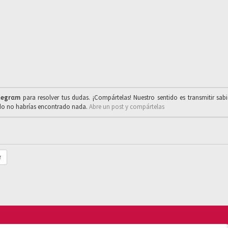
legrαm
para resolver tus dudas. ¡Compártelas! Nuestro sentido es transmitir sab
ado no habrías encontrado nada.
Abre un post y compártelas
r