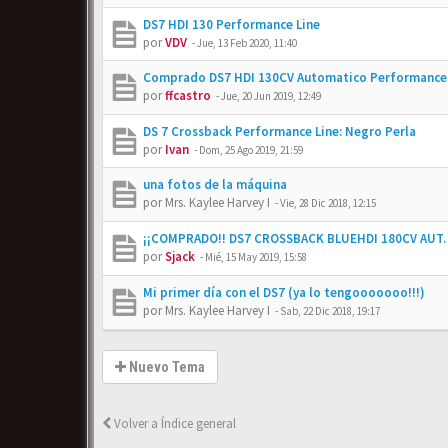
DS7 HDI 130 Performance Line
por
VDV
-
Jue, 13 Feb 2020, 11:40
Comprado DS7 HDI 130CV Automatico Performance 
por
ffcastro
-
Jue, 20 Jun 2019, 12:49
DS 7 Crossback Performance Line: Negro Perla
por
Ivan
-
Dom, 25 Ago 2019, 21:59
una fotos de la máquina
por
Mrs. Kaylee Harvey I
-
Vie, 28 Dic 2018, 12:15
¡¡COMPRADO!! DS7 CROSSBACK BLUEHDI 180CV AUT. 
por
Sjack
-
Mié, 15 May 2019, 15:58
Mi primer día con el DS7 (ya lo tengooooooo!!!)
por
Mrs. Kaylee Harvey I
-
Sab, 22 Dic 2018, 19:17
Nuevo Tema
Volver a Índice general