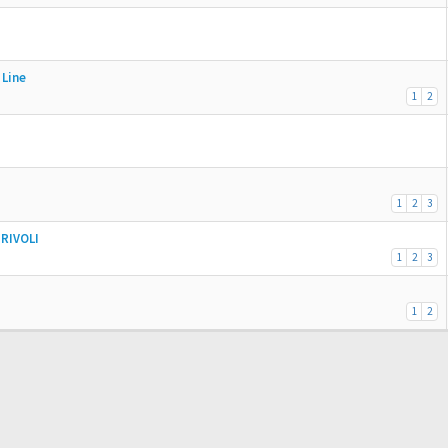
Line
1
2
1
2
3
RIVOLI
1
2
3
1
2