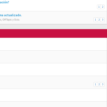
ración?
1
2
ma actualizado.
, Off Topic y Ocio.
1
2
3
1
2
3