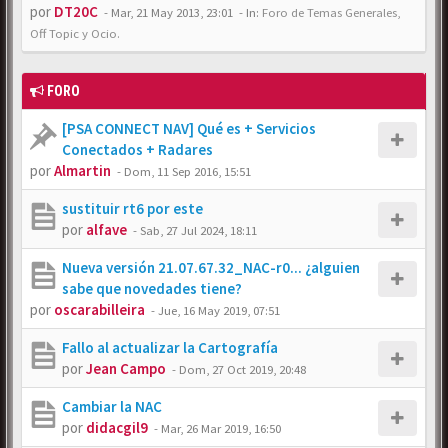
por
DT20C
-
Mar, 21 May 2013, 23:01
- In:
Foro de Temas Generales,
Off Topic y Ocio.
FORO
[PSA CONNECT NAV] Qué es + Servicios
Conectados + Radares
por
Almartin
-
Dom, 11 Sep 2016, 15:51
sustituir rt6 por este
por
alfave
-
Sab, 27 Jul 2024, 18:11
Nueva versión 21.07.67.32_NAC-r0... ¿alguien
sabe que novedades tiene?
por
oscarabilleira
-
Jue, 16 May 2019, 07:51
Fallo al actualizar la Cartografía
por
Jean Campo
-
Dom, 27 Oct 2019, 20:48
Cambiar la NAC
por
didacgil9
-
Mar, 26 Mar 2019, 16:50