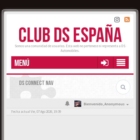
CLUB DS ESPAÑA
Somos una comunidad de usuarios. Esta web no pertenece ni representa a DS
Automobiles.
MENÚ
DS CONNECT NAV
Bienvenido,
Anonymous
Fecha actual Vie, 07 Ago 2026, 19:39