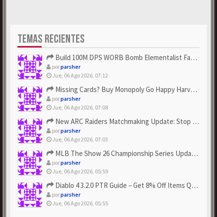
TEMAS RECIENTES
Build 100M DPS WORB Bomb Elementalist Fast - Grab POE Curren...
por
parsher
Jue, 06 Ago 2026, 07:12
Missing Cards? Buy Monopoly Go Happy Harvest with Looney Tun...
por
parsher
Jue, 06 Ago 2026, 07:08
New ARC Raiders Matchmaking Update: Stop Failed - Grab Bluep...
por
parsher
Jue, 06 Ago 2026, 07:03
MLB The Show 26 Championship Series Update! Get Cheap & ...
por
parsher
Jue, 06 Ago 2026, 05:59
Diablo 4 3.2.0 PTR Guide – Get 8% Off Items Quickly to Test ...
por
parsher
Jue, 06 Ago 2026, 05:55