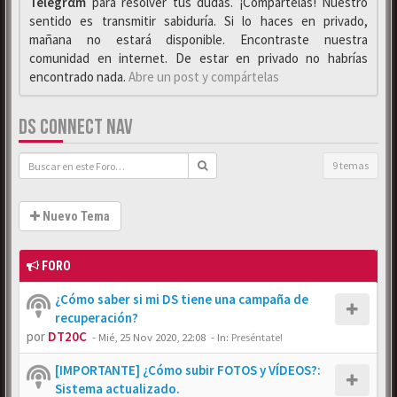
Telegrαm
para resolver tus dudas. ¡Compártelas! Nuestro
sentido es transmitir sabiduría. Si lo haces en privado,
mañana no estará disponible. Encontraste nuestra
comunidad en internet. De estar en privado no habrías
encontrado nada.
Abre un post y compártelas
DS CONNECT NAV
9 temas
Nuevo Tema
FORO
¿Cómo saber si mi DS tiene una campaña de
recuperación?
por
DT20C
-
Mié, 25 Nov 2020, 22:08
- In:
Preséntate!
[IMPORTANTE] ¿Cómo subir FOTOS y VÍDEOS?:
Sistema actualizado.