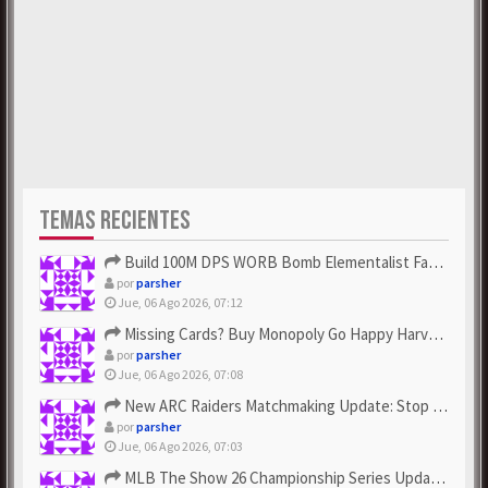
TEMAS RECIENTES
Build 100M DPS WORB Bomb Elementalist Fast - Grab POE Curren...
por
parsher
Jue, 06 Ago 2026, 07:12
Missing Cards? Buy Monopoly Go Happy Harvest with Looney Tun...
por
parsher
Jue, 06 Ago 2026, 07:08
New ARC Raiders Matchmaking Update: Stop Failed - Grab Bluep...
por
parsher
Jue, 06 Ago 2026, 07:03
MLB The Show 26 Championship Series Update! Get Cheap & ...