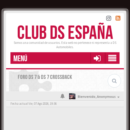
CLUB DS ESPAÑA
Somos una comunidad de usuarios. Esta web no pertenece ni representa a DS
Automobiles.
MENÚ
FORO DS 7 & DS 7 CROSSBACK
Bienvenido,
Anonymous
Fecha actual Vie, 07 Ago 2026, 19:36