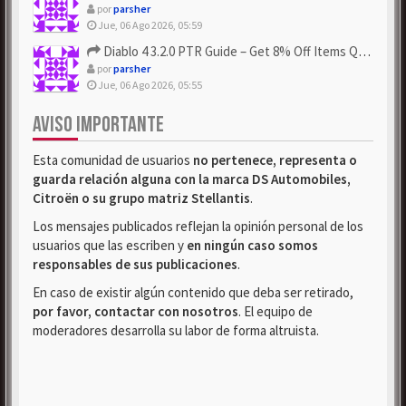
por
parsher
Jue, 06 Ago 2026, 05:59
Diablo 4 3.2.0 PTR Guide – Get 8% Off Items Quickly to Test ...
por
parsher
Jue, 06 Ago 2026, 05:55
AVISO IMPORTANTE
Esta comunidad de usuarios
no pertenece, representa o
guarda relación alguna con la marca DS Automobiles,
Citroën o su grupo matriz Stellantis
.
Los mensajes publicados reflejan la opinión personal de los
usuarios que las escriben y
en ningún caso somos
responsables de sus publicaciones
.
En caso de existir algún contenido que deba ser retirado,
por favor, contactar con nosotros
. El equipo de
moderadores desarrolla su labor de forma altruista.