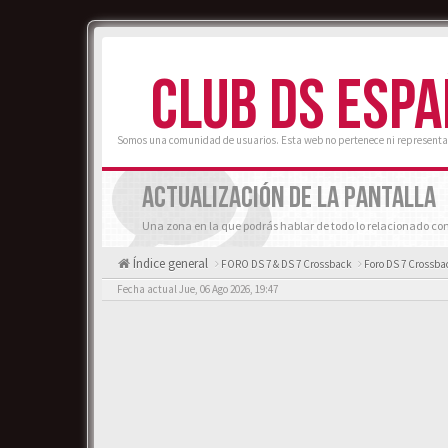
CLUB DS ESP
Somos una comunidad de usuarios. Esta web no pertenece ni representa
ACTUALIZACIÓN DE LA PANTALLA
Una zona en la que podrás hablar de todo lo relacionado con
Índice general
FORO DS 7 & DS 7 Crossback
Foro DS 7 Crossba
Fecha actual Jue, 06 Ago 2026, 19:47