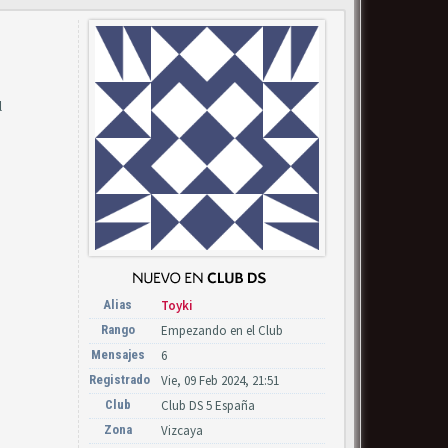
l
Alias
Toyki
Rango
Empezando en el Club
Mensajes
6
Registrado
Vie, 09 Feb 2024, 21:51
Club
Club DS 5 España
Zona
Vizcaya