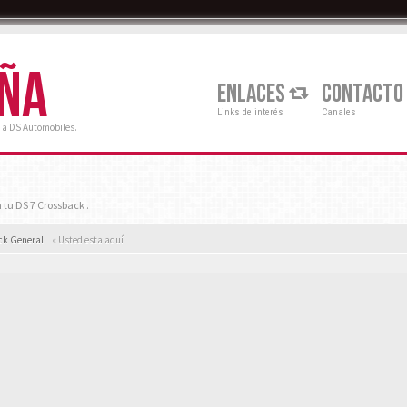
AÑA
ENLACES
CONTACTO
Links de interés
Canales
 a DS Automobiles.
 tu DS 7 Crossback .
ck General.
« Usted esta aquí