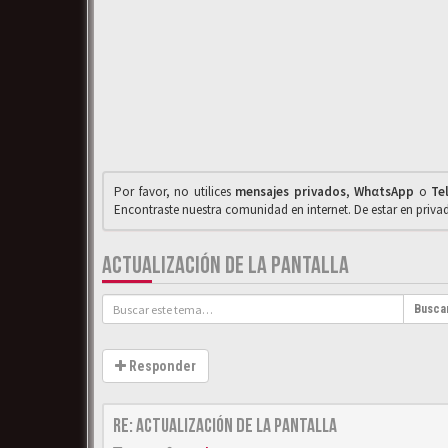
Por favor, no utilices
mensajes privados
,
WhαtsApp
o
Te
Encontraste nuestra comunidad en internet. De estar en priv
ACTUALIZACIÓN DE LA PANTALLA
Busca
Responder
Re: Actualización de la pantalla