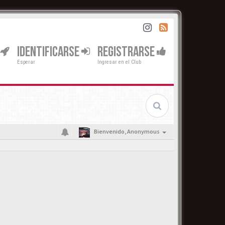
IDENTIFICARSE
REGISTRARSE
Esperar
Ingresar en el Club
Bienvenido,
Anonymous