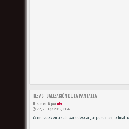
Re: Actualización de la pantalla
#31081
por
Rls
Vie, 29 Ago 2025, 11:42
Ya me vuelven a salir para descargar pero mismo final n