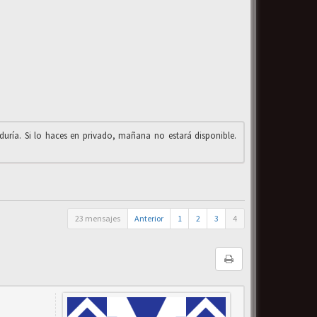
iduría. Si lo haces en privado, mañana no estará disponible.
23 mensajes
Anterior
1
2
3
4