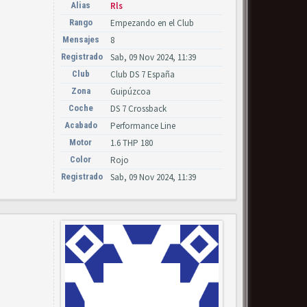
Alias
Rls
Rango
Empezando en el Club
Mensajes
8
Registrado
Sab, 09 Nov 2024, 11:39
Club
Club DS 7 España
Zona
Guipúzcoa
Coche
DS 7 Crossback
Acabado
Performance Line
Motor
1.6 THP 180
Color
Rojo
Registrado
Sab, 09 Nov 2024, 11:39