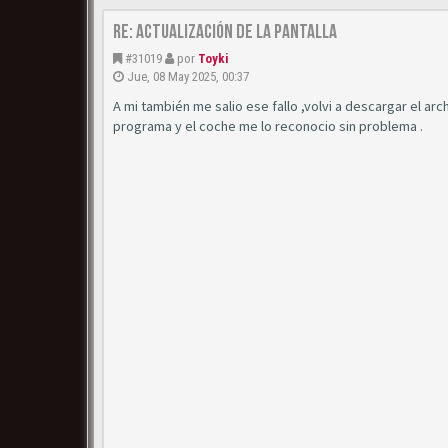
Re: Actualización de la pantalla
#31019
por
Toyki
Jue, 08 May 2025, 00:37
A mi también me salio ese fallo ,volvi a descargar el a
programa y el coche me lo reconocio sin problema .