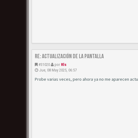
Re: Actualización de la pantalla
#31020
por
Rls
Jue, 08 May 2025, 06:57
Probe varias veces, pero ahora ya no me aparecen actu