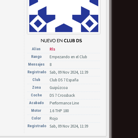
Alias
Rls
Rango
Empezando en el Club
Mensajes
8
Registrado
Sab, 09 Nov 2024, 11:39
Club
Club DS 7 España
Zona
Guipúzcoa
Coche
DS 7 Crossback
Acabado
Performance Line
Motor
1.6 THP 180
Color
Rojo
Registrado
Sab, 09 Nov 2024, 11:39