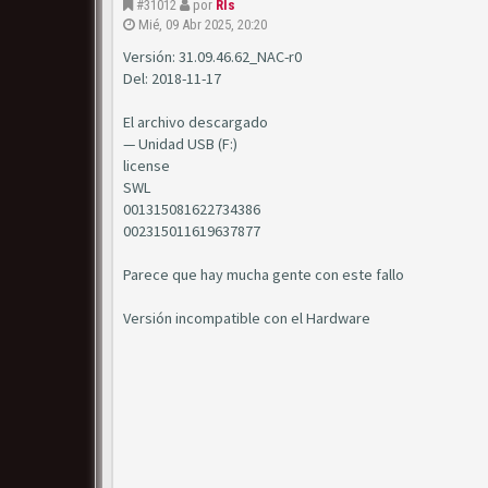
#31012
por
Rls
Mié, 09 Abr 2025, 20:20
Versión: 31.09.46.62_NAC-r0
Del: 2018-11-17
El archivo descargado
— Unidad USB (F:)
license
SWL
001315081622734386
002315011619637877
Parece que hay mucha gente con este fallo
Versión incompatible con el Hardware