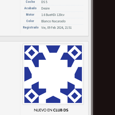
Coche
DS 5
Acabado
Desire
Motor
1.6 BueHDi 120cv
Color
Blanco Nacarado
Registrado
Vie, 09 Feb 2024, 21:51