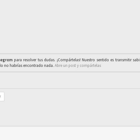
legrαm
para resolver tus dudas. ¡Compártelas! Nuestro sentido es transmitir sab
ado no habrías encontrado nada.
Abre un post y compártelas
r