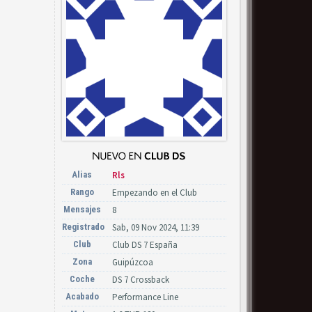
Alias
Rls
Rango
Empezando en el Club
Mensajes
8
Registrado
Sab, 09 Nov 2024, 11:39
Club
Club DS 7 España
Zona
Guipúzcoa
Coche
DS 7 Crossback
Acabado
Performance Line