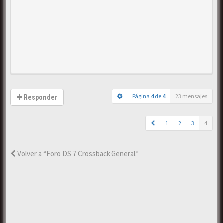
Página
4
de
4
23 mensajes
Responder
1
2
3
4
Volver a “Foro DS 7 Crossback General.”