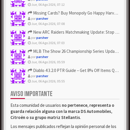
Jue, 06 Ago 2026, 07:12
Missing Cards? Buy Monopoly Go Happy Harvest with Looney Tun...
por
parsher
Jue, 06 Ago 2026, 07:08
New ARC Raiders Matchmaking Update: Stop Failed - Grab Bluep...
por
parsher
Jue, 06 Ago 2026, 07:03
MLB The Show 26 Championship Series Update! Get Cheap & ...
por
parsher
Jue, 06 Ago 2026, 05:59
Diablo 4 3.2.0 PTR Guide – Get 8% Off Items Quickly to Test ...
por
parsher
Jue, 06 Ago 2026, 05:55
AVISO IMPORTANTE
Esta comunidad de usuarios
no pertenece, representa o
guarda relación alguna con la marca DS Automobiles,
Citroën o su grupo matriz Stellantis
.
Los mensajes publicados reflejan la opinión personal de los