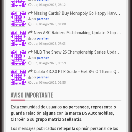
Jue, 06 Ago 2026, 07:12
Missing Cards? Buy Monopoly Go Happy Harvest with Looney Tun...
por
parsher
Jue, 06 Ago 2026, 07:08
New ARC Raiders Matchmaking Update: Stop Failed - Grab Bluep...
por
parsher
Jue, 06 Ago 2026, 07:03
MLB The Show 26 Championship Series Update! Get Cheap & ...
por
parsher
Jue, 06 Ago 2026, 05:59
Diablo 4 3.2.0 PTR Guide – Get 8% Off Items Quickly to Test ...
por
parsher
Jue, 06 Ago 2026, 05:55
AVISO IMPORTANTE
Esta comunidad de usuarios
no pertenece, representa o
guarda relación alguna con la marca DS Automobiles,
Citroën o su grupo matriz Stellantis
.
Los mensajes publicados reflejan la opinión personal de los