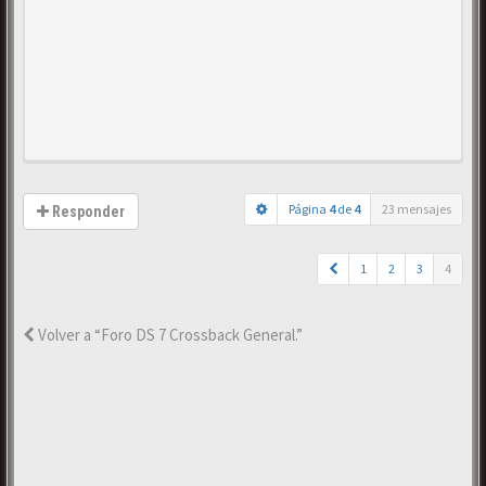
Página
4
de
4
23 mensajes
Responder
1
2
3
4
Volver a “Foro DS 7 Crossback General.”