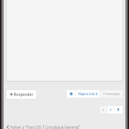
Página
1
de
2
7 mensajes
Responder
1
2
Volver a “Foro DS 7 Crossback General.”