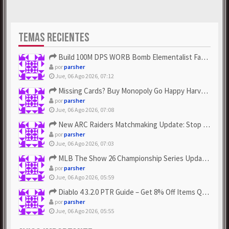
TEMAS RECIENTES
Build 100M DPS WORB Bomb Elementalist Fast - Grab POE Curren...
por
parsher
Jue, 06 Ago 2026, 07:12
Missing Cards? Buy Monopoly Go Happy Harvest with Looney Tun...
por
parsher
Jue, 06 Ago 2026, 07:08
New ARC Raiders Matchmaking Update: Stop Failed - Grab Bluep...
por
parsher
Jue, 06 Ago 2026, 07:03
MLB The Show 26 Championship Series Update! Get Cheap & ...
por
parsher
Jue, 06 Ago 2026, 05:59
Diablo 4 3.2.0 PTR Guide – Get 8% Off Items Quickly to Test ...
por
parsher
Jue, 06 Ago 2026, 05:55