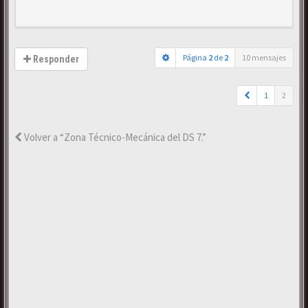
Página
2
de
2
10 mensajes
Responder
1
2
Volver a “Zona Técnico-Mecánica del DS 7.”