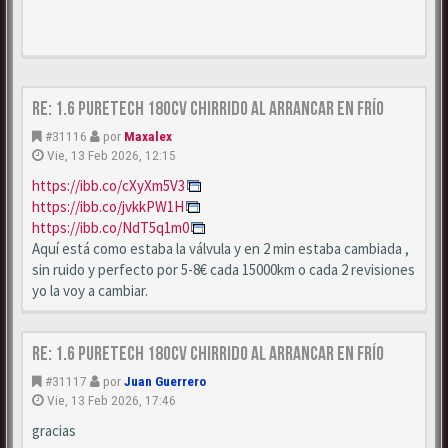
Re: 1.6 puretech 180cv chirrido al arrancar en frío
#31116
por
Maxalex
Vie, 13 Feb 2026, 12:15
https://ibb.co/cXyXm5V3
https://ibb.co/jvkkPW1H
https://ibb.co/NdT5q1m0
Aquí está como estaba la válvula y en 2 min estaba cambiada ,
sin ruido y perfecto por 5-8€ cada 15000km o cada 2 revisiones
yo la voy a cambiar.
Re: 1.6 puretech 180cv chirrido al arrancar en frío
#31117
por
Juan Guerrero
Vie, 13 Feb 2026, 17:46
gracias