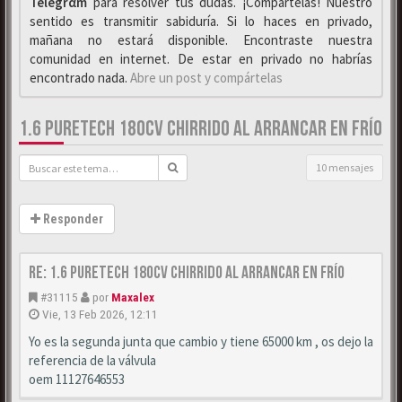
Telegrαm
para resolver tus dudas. ¡Compártelas! Nuestro
sentido es transmitir sabiduría. Si lo haces en privado,
mañana no estará disponible. Encontraste nuestra
comunidad en internet. De estar en privado no habrías
encontrado nada.
Abre un post y compártelas
1.6 PURETECH 180CV CHIRRIDO AL ARRANCAR EN FRÍO
10 mensajes
Responder
Re: 1.6 puretech 180cv chirrido al arrancar en frío
#31115
por
Maxalex
Vie, 13 Feb 2026, 12:11
Yo es la segunda junta que cambio y tiene 65000 km , os dejo la
referencia de la válvula
oem 11127646553