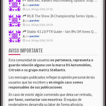
New ARC Raiders Matchmaking Update: Stop Failed - Grab Bluep...
por
parsher
Jue, 06 Ago 2026, 07:03
MLB The Show 26 Championship Series Update! Get Cheap & ...
por
parsher
Jue, 06 Ago 2026, 05:59
Diablo 4 3.2.0 PTR Guide – Get 8% Off Items Quickly to Test ...
por
parsher
Jue, 06 Ago 2026, 05:55
AVISO IMPORTANTE
Esta comunidad de usuarios
no pertenece, representa o
guarda relación alguna con la marca DS Automobiles,
Citroën o su grupo matriz Stellantis
.
Los mensajes publicados reflejan la opinión personal de los
usuarios que las escriben y
en ningún caso somos
responsables de sus publicaciones
.
En caso de existir algún contenido que deba ser retirado,
por favor, contactar con nosotros
. El equipo de
moderadores desarrolla su labor de forma altruista.