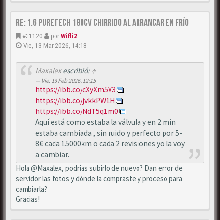
Re: 1.6 puretech 180cv chirrido al arrancar en frío
#31120
por
Wifli2
Vie, 13 Mar 2026, 14:18
Maxalex
escribió:
↑
Vie, 13 Feb 2026, 12:15
https://ibb.co/cXyXm5V3
https://ibb.co/jvkkPW1H
https://ibb.co/NdT5q1m0
Aquí está como estaba la válvula y en 2 min
estaba cambiada , sin ruido y perfecto por 5-
8€ cada 15000km o cada 2 revisiones yo la voy
a cambiar.
Hola @Maxalex, podrías subirlo de nuevo? Dan error de
servidor las fotos y dónde la compraste y proceso para
cambiarla?
Gracias!