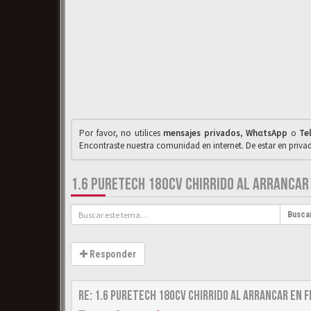
Por favor, no utilices
mensajes privados
,
WhαtsApp
o
Te
Encontraste nuestra comunidad en internet. De estar en priv
1.6 PURETECH 180CV CHIRRIDO AL ARRANCAR 
Busca
Responder
Re: 1.6 puretech 180cv chirrido al arrancar en f