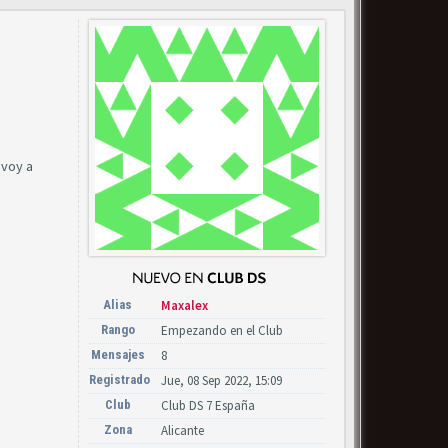
 voy a
Alias
Maxalex
Rango
Empezando en el Club
Mensajes
8
Registrado
Jue, 08 Sep 2022, 15:09
Club
Club DS 7 España
Zona
Alicante