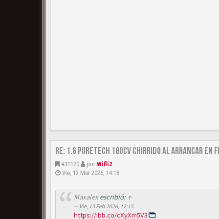
Re: 1.6 puretech 180cv chirrido al arrancar en f
#31120
por
Wifli2
Vie, 13 Mar 2026, 14:18
Maxalex
escribió:
↑
Vie, 13 Feb 2026, 12:15
https://ibb.co/cXyXm5V3