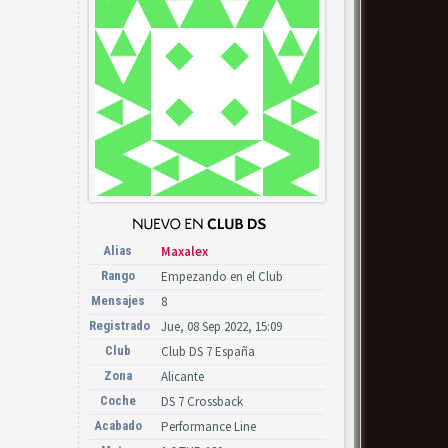
Alias
Maxalex
Rango
Empezando en el Club
Mensajes
8
Registrado
Jue, 08 Sep 2022, 15:09
Club
Club DS 7 España
Zona
Alicante
Coche
DS 7 Crossback
Acabado
Performance Line