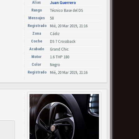
Alias
Juan Guerrero
Rango
Técnico Base del DS
Mensajes
58
Registrado
Mié, 20 Mar 2019, 21:16
Zona
Cádiz
Coche
DS 7 Crossback
Acabado
Grand Chic
Motor
1.6 THP 180
Color
Negro
Registrado
Mié, 20 Mar 2019, 21:16