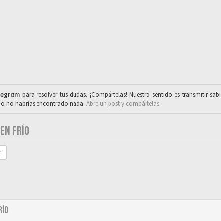
legrαm
para resolver tus dudas. ¡Compártelas! Nuestro sentido es transmitir sab
ado no habrías encontrado nada.
Abre un post y compártelas
EN FRÍO
r
río