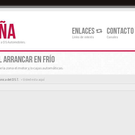
AÑA
ENLACES
CONTACTO
Links de interés
Canales
 a DS Automobiles.
L ARRANCAR EN FRÍO
e la zona el motor y/o cajas automáticas.
nica del DS 7.
« Usted esta aquí