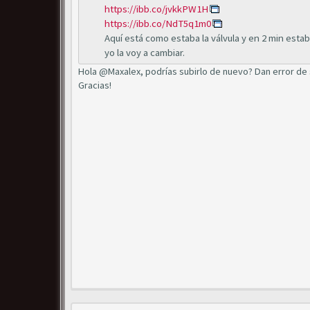
https://ibb.co/jvkkPW1H
https://ibb.co/NdT5q1m0
Aquí está como estaba la válvula y en 2 min esta
yo la voy a cambiar.
Hola @Maxalex, podrías subirlo de nuevo? Dan error de 
Gracias!