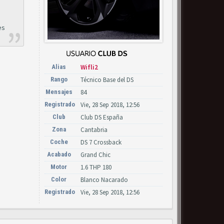
es
Alias
Wifli2
Rango
Técnico Base del DS
Mensajes
84
Registrado
Vie, 28 Sep 2018, 12:56
Club
Club DS España
Zona
Cantabria
Coche
DS 7 Crossback
Acabado
Grand Chic
Motor
1.6 THP 180
Color
Blanco Nacarado
Registrado
Vie, 28 Sep 2018, 12:56