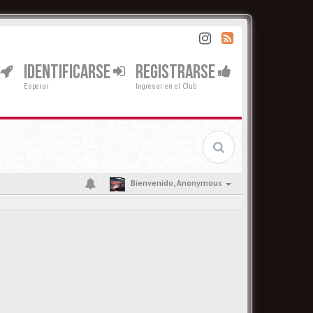
IDENTIFICARSE
REGISTRARSE
Esperar
Ingresar en el Club
Bienvenido,
Anonymous