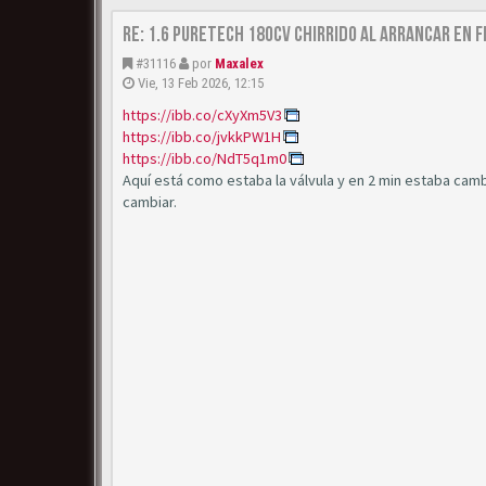
Re: 1.6 puretech 180cv chirrido al arrancar en f
#31116
por
Maxalex
Vie, 13 Feb 2026, 12:15
https://ibb.co/cXyXm5V3
https://ibb.co/jvkkPW1H
https://ibb.co/NdT5q1m0
Aquí está como estaba la válvula y en 2 min estaba camb
cambiar.