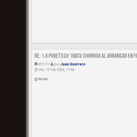
Re: 1.6 puretech 180cv chirrido al arrancar en f
#31117
por
Juan Guerrero
Vie, 13 Feb 2026, 17:46
gracias