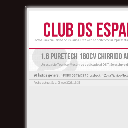
CLUB DS ESP
Somos una comunidad de usuarios. Esta web no pertenece ni representa
1.6 PURETECH 180CV CHIRRIDO A
Un espacio Técnico-Mecánico dedicado al DS 7. Se excluye d
Índice general
FORO DS 7 & DS 7 Crossback
Zona Técnico-Mecá
Fecha actual Sab, 08 Ago 2026, 13:35