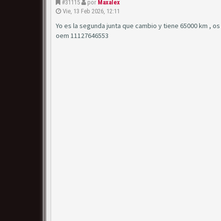
#31115
por
Maxalex
Vie, 13 Feb 2026, 12:11
Yo es la segunda junta que cambio y tiene 65000 km , os 
oem 11127646553