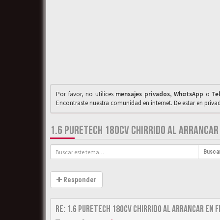
Por favor, no utilices
mensajes privados
,
WhαtsApp
o
Te
Encontraste nuestra comunidad en internet. De estar en priv
1.6 PURETECH 180CV CHIRRIDO AL ARRANCAR 
Busca
Responder
Re: 1.6 puretech 180cv chirrido al arrancar en f