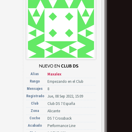
Alias
Maxalex
Rango
Empezando en el Club
Mensajes
8
Registrado
Jue, 08 Sep 2022, 15:09
Club
Club DS 7 España
Zona
Alicante
Coche
DS 7 Crossback
Acabado
Performance Line