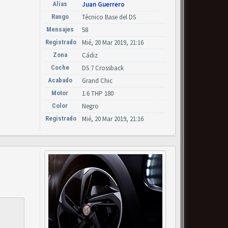
Alias
Juan Guerrero
Rango
Técnico Base del DS
Mensajes
58
Registrado
Mié, 20 Mar 2019, 21:16
Zona
Cádiz
Coche
DS 7 Crossback
Acabado
Grand Chic
Motor
1.6 THP 180
Color
Negro
Registrado
Mié, 20 Mar 2019, 21:16