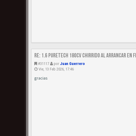
Re: 1.6 puretech 180cv chirrido al arrancar en f
#31117
por
Juan Guerrero
Vie, 13 Feb 2026, 17:46
gracias