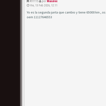
#31115
por
Maxalex
Vie, 13 Feb 2026, 12:11
Yo es la segunda junta que cambio y tiene 65000 km , os 
oem 11127646553