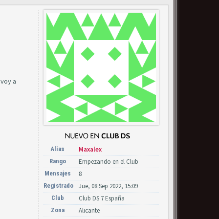
 voy a
Alias
Maxalex
Rango
Empezando en el Club
Mensajes
8
Registrado
Jue, 08 Sep 2022, 15:09
Club
Club DS 7 España
Zona
Alicante