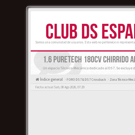
CLUB DS ESP
Somos una comunidad de usuarios. Esta web no pertenece ni representa
1.6 PURETECH 180CV CHIRRIDO A
Un espacio Técnico-Mecánico dedicado al DS 7. Se excluye d
Índice general
FORO DS 7 & DS 7 Crossback
Zona Técnico-Mecá
Fecha actual Sab, 08 Ago 2026, 07:29