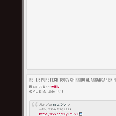
Re: 1.6 puretech 180cv chirrido al arrancar en f
#31120
por
Wifli2
Vie, 13 Mar 2026, 14:18
Maxalex
escribió:
↑
Vie, 13 Feb 2026, 12:15
https://ibb.co/cXyXm5V3