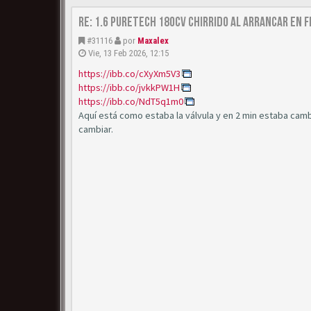
Re: 1.6 puretech 180cv chirrido al arrancar en f
#31116
por
Maxalex
Vie, 13 Feb 2026, 12:15
https://ibb.co/cXyXm5V3
https://ibb.co/jvkkPW1H
https://ibb.co/NdT5q1m0
Aquí está como estaba la válvula y en 2 min estaba camb
cambiar.