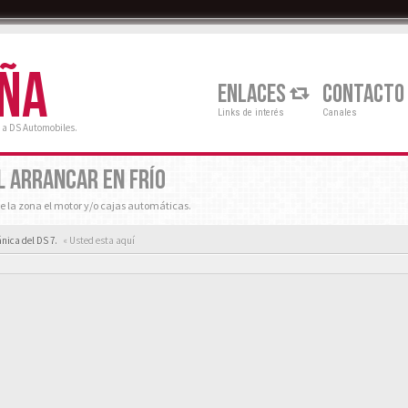
AÑA
ENLACES
CONTACTO
Links de interés
Canales
 a DS Automobiles.
L ARRANCAR EN FRÍO
e la zona el motor y/o cajas automáticas.
nica del DS 7.
« Usted esta aquí