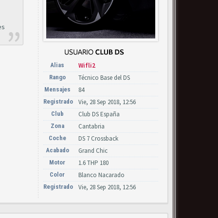
es
Alias
Wifli2
Rango
Técnico Base del DS
Mensajes
84
Registrado
Vie, 28 Sep 2018, 12:56
Club
Club DS España
Zona
Cantabria
Coche
DS 7 Crossback
Acabado
Grand Chic
Motor
1.6 THP 180
Color
Blanco Nacarado
Registrado
Vie, 28 Sep 2018, 12:56