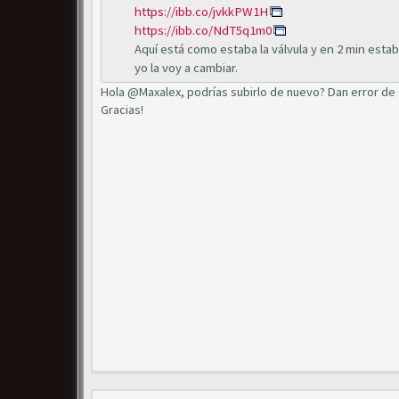
https://ibb.co/jvkkPW1H
https://ibb.co/NdT5q1m0
Aquí está como estaba la válvula y en 2 min esta
yo la voy a cambiar.
Hola @Maxalex, podrías subirlo de nuevo? Dan error de 
Gracias!