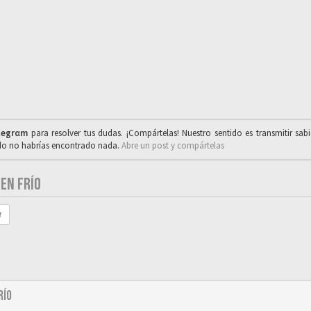
legrαm
para resolver tus dudas. ¡Compártelas! Nuestro sentido es transmitir sab
ado no habrías encontrado nada.
Abre un post y compártelas
EN FRÍO
r
río