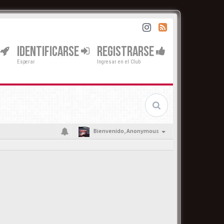
IDENTIFICARSE
REGISTRARSE
Esperar
Ingresar en el Club
Bienvenido,
Anonymous