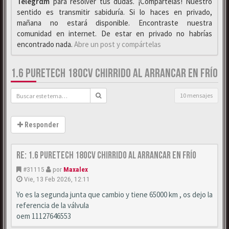
Telegrαm
para resolver tus dudas. ¡Compártelas! Nuestro
sentido es transmitir sabiduría. Si lo haces en privado,
mañana no estará disponible. Encontraste nuestra
comunidad en internet. De estar en privado no habrías
encontrado nada.
Abre un post y compártelas
1.6 PURETECH 180CV CHIRRIDO AL ARRANCAR EN FRÍO
10 mensajes
Responder
Re: 1.6 puretech 180cv chirrido al arrancar en frío
#31115
por
Maxalex
Vie, 13 Feb 2026, 12:11
Yo es la segunda junta que cambio y tiene 65000 km , os dejo la
referencia de la válvula
oem 11127646553