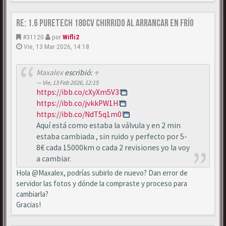
Re: 1.6 puretech 180cv chirrido al arrancar en frío
#31120
por
Wifli2
Vie, 13 Mar 2026, 14:18
Maxalex
escribió:
↑
Vie, 13 Feb 2026, 12:15
https://ibb.co/cXyXm5V3
https://ibb.co/jvkkPW1H
https://ibb.co/NdT5q1m0
Aquí está como estaba la válvula y en 2 min
estaba cambiada , sin ruido y perfecto por 5-
8€ cada 15000km o cada 2 revisiones yo la voy
a cambiar.
Hola @Maxalex, podrías subirlo de nuevo? Dan error de
servidor las fotos y dónde la compraste y proceso para
cambiarla?
Gracias!