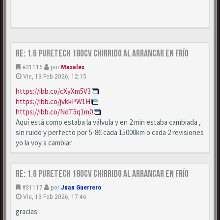
Re: 1.6 puretech 180cv chirrido al arrancar en frío
#31116
por
Maxalex
Vie, 13 Feb 2026, 12:15
https://ibb.co/cXyXm5V3
https://ibb.co/jvkkPW1H
https://ibb.co/NdT5q1m0
Aquí está como estaba la válvula y en 2 min estaba cambiada ,
sin ruido y perfecto por 5-8€ cada 15000km o cada 2 revisiones
yo la voy a cambiar.
Re: 1.6 puretech 180cv chirrido al arrancar en frío
#31117
por
Juan Guerrero
Vie, 13 Feb 2026, 17:46
gracias