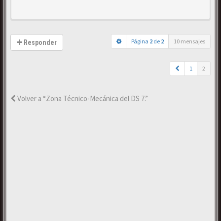
Página
2
de
2
10 mensajes
Responder
1
2
Volver a “Zona Técnico-Mecánica del DS 7.”