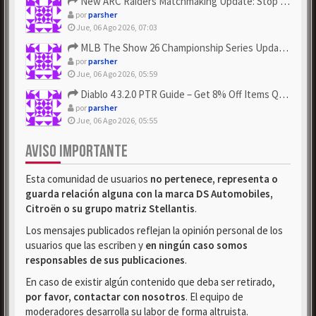
New ARC Raiders Matchmaking Update: Stop Failed - Grab Bluep...
por
parsher
Jue, 06 Ago 2026, 07:03
MLB The Show 26 Championship Series Update! Get Cheap & ...
por
parsher
Jue, 06 Ago 2026, 05:59
Diablo 4 3.2.0 PTR Guide – Get 8% Off Items Quickly to Test ...
por
parsher
Jue, 06 Ago 2026, 05:55
AVISO IMPORTANTE
Esta comunidad de usuarios
no pertenece, representa o
guarda relación alguna con la marca DS Automobiles,
Citroën o su grupo matriz Stellantis
.
Los mensajes publicados reflejan la opinión personal de los
usuarios que las escriben y
en ningún caso somos
responsables de sus publicaciones
.
En caso de existir algún contenido que deba ser retirado,
por favor, contactar con nosotros
. El equipo de
moderadores desarrolla su labor de forma altruista.