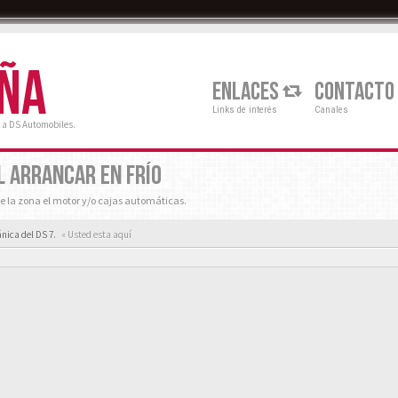
AÑA
ENLACES
CONTACTO
Links de interés
Canales
 a DS Automobiles.
L ARRANCAR EN FRÍO
e la zona el motor y/o cajas automáticas.
nica del DS 7.
« Usted esta aquí