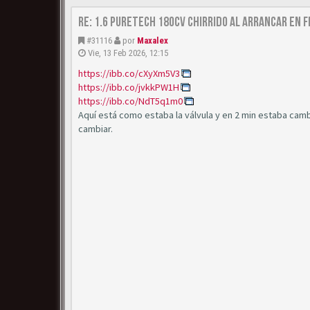
Re: 1.6 puretech 180cv chirrido al arrancar en f
#31116
por
Maxalex
Vie, 13 Feb 2026, 12:15
https://ibb.co/cXyXm5V3
https://ibb.co/jvkkPW1H
https://ibb.co/NdT5q1m0
Aquí está como estaba la válvula y en 2 min estaba camb
cambiar.