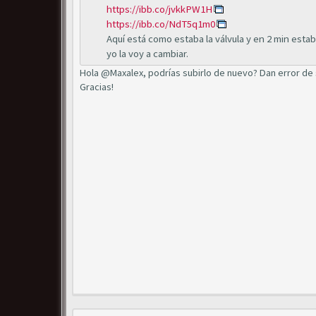
https://ibb.co/jvkkPW1H
https://ibb.co/NdT5q1m0
Aquí está como estaba la válvula y en 2 min esta
yo la voy a cambiar.
Hola @Maxalex, podrías subirlo de nuevo? Dan error de 
Gracias!