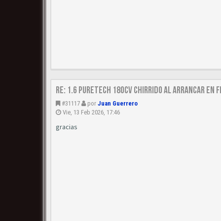
Re: 1.6 puretech 180cv chirrido al arrancar en f
#31117
por
Juan Guerrero
Vie, 13 Feb 2026, 17:46
gracias