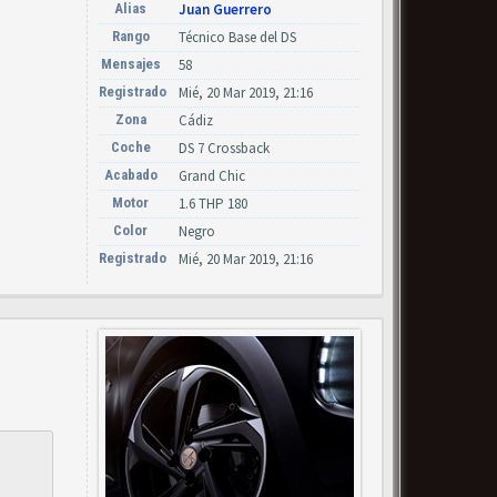
Alias
Juan Guerrero
Rango
Técnico Base del DS
Mensajes
58
Registrado
Mié, 20 Mar 2019, 21:16
Zona
Cádiz
Coche
DS 7 Crossback
Acabado
Grand Chic
Motor
1.6 THP 180
Color
Negro
Registrado
Mié, 20 Mar 2019, 21:16