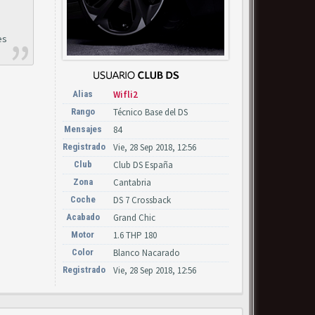
es
Alias
Wifli2
Rango
Técnico Base del DS
Mensajes
84
Registrado
Vie, 28 Sep 2018, 12:56
Club
Club DS España
Zona
Cantabria
Coche
DS 7 Crossback
Acabado
Grand Chic
Motor
1.6 THP 180
Color
Blanco Nacarado
Registrado
Vie, 28 Sep 2018, 12:56