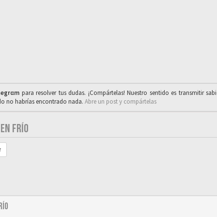
legrαm
para resolver tus dudas. ¡Compártelas! Nuestro sentido es transmitir sab
ado no habrías encontrado nada.
Abre un post y compártelas
EN FRÍO
r
río