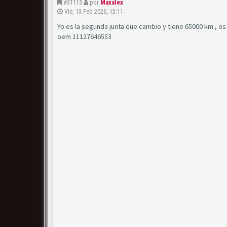
#31115
por
Maxalex
Vie, 13 Feb 2026, 12:11
Yo es la segunda junta que cambio y tiene 65000 km , os 
oem 11127646553