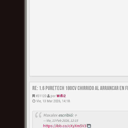
Re: 1.6 puretech 180cv chirrido al arrancar en f
#31120
por
Wifli2
Vie, 13 Mar 2026, 14:18
Maxalex
escribió:
↑
Vie, 13 Feb 2026, 12:15
https://ibb.co/cXyXm5V3