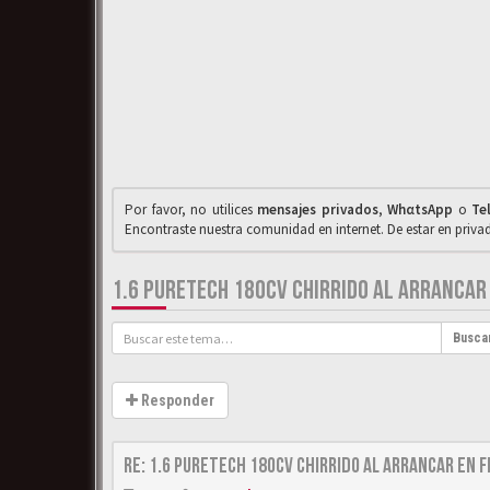
Por favor, no utilices
mensajes privados
,
WhαtsApp
o
Te
Encontraste nuestra comunidad en internet. De estar en priv
1.6 PURETECH 180CV CHIRRIDO AL ARRANCAR 
Busca
Responder
Re: 1.6 puretech 180cv chirrido al arrancar en f