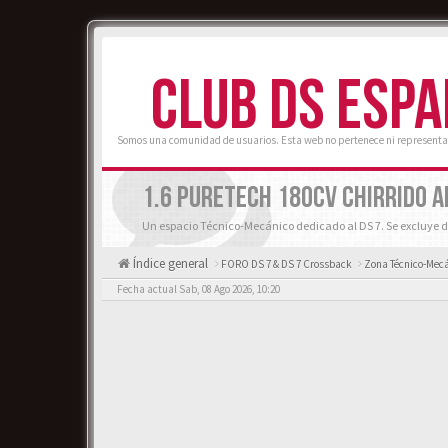
CLUB DS ESP
Somos una comunidad de usuarios. Esta web no pertenece ni representa
1.6 PURETECH 180CV CHIRRIDO A
Un espacio Técnico-Mecánico dedicado al DS 7. Se excluye d
Índice general
FORO DS 7 & DS 7 Crossback
Zona Técnico-Mecá
Fecha actual Sab, 08 Ago 2026, 10:20