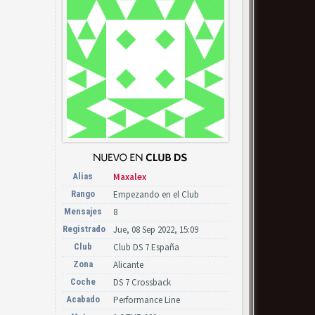
Alias
Maxalex
Rango
Empezando en el Club
Mensajes
8
Registrado
Jue, 08 Sep 2022, 15:09
Club
Club DS 7 España
Zona
Alicante
Coche
DS 7 Crossback
Acabado
Performance Line