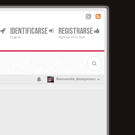
IDENTIFICARSE
REGISTRARSE
Esperar
Ingresar en el Club
Bienvenido,
Anonymous