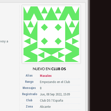
 voy a
Alias
Maxalex
Rango
Empezando en el Club
Mensajes
8
Registrado
Jue, 08 Sep 2022, 15:09
Club
Club DS 7 España
Zona
Alicante