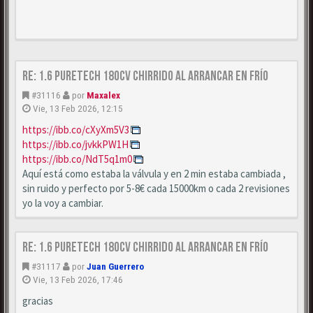
Re: 1.6 puretech 180cv chirrido al arrancar en frío
#31116
por
Maxalex
Vie, 13 Feb 2026, 12:15
https://ibb.co/cXyXm5V3
https://ibb.co/jvkkPW1H
https://ibb.co/NdT5q1m0
Aquí está como estaba la válvula y en 2 min estaba cambiada ,
sin ruido y perfecto por 5-8€ cada 15000km o cada 2 revisiones
yo la voy a cambiar.
Re: 1.6 puretech 180cv chirrido al arrancar en frío
#31117
por
Juan Guerrero
Vie, 13 Feb 2026, 17:46
gracias