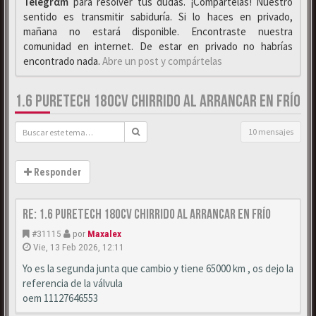
Telegrαm
para resolver tus dudas. ¡Compártelas! Nuestro
sentido es transmitir sabiduría. Si lo haces en privado,
mañana no estará disponible. Encontraste nuestra
comunidad en internet. De estar en privado no habrías
encontrado nada.
Abre un post y compártelas
1.6 PURETECH 180CV CHIRRIDO AL ARRANCAR EN FRÍO
10 mensajes
Responder
Re: 1.6 puretech 180cv chirrido al arrancar en frío
#31115
por
Maxalex
Vie, 13 Feb 2026, 12:11
Yo es la segunda junta que cambio y tiene 65000 km , os dejo la
referencia de la válvula
oem 11127646553