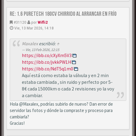
Re: 1.6 puretech 180cv chirrido al arrancar en frío
#31120
por
Wifli2
Vie, 13 Mar 2026, 14:18
Maxalex
escribió:
↑
Vie, 13 Feb 2026, 12:15
https://ibb.co/cXyXm5V3
https://ibb.co/jvkkPW1H
https://ibb.co/NdT5q1m0
Aquí está como estaba la válvula y en 2 min
estaba cambiada , sin ruido y perfecto por 5-
8€ cada 15000km o cada 2 revisiones yo la voy
a cambiar.
Hola @Maxalex, podrías subirlo de nuevo? Dan error de
servidor las fotos y dónde la compraste y proceso para
cambiarla?
Gracias!