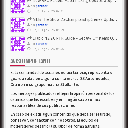
New ARC Raiders Matchmaking Update: Stop Failed - Grab Bluep...
por
parsher
Jue, 06 Ago 2026, 07:03
MLB The Show 26 Championship Series Update! Get Cheap & ...
por
parsher
Jue, 06 Ago 2026, 05:59
Diablo 4 3.2.0 PTR Guide – Get 8% Off Items Quickly to Test ...
por
parsher
Jue, 06 Ago 2026, 05:55
AVISO IMPORTANTE
Esta comunidad de usuarios
no pertenece, representa o
guarda relación alguna con la marca DS Automobiles,
Citroën o su grupo matriz Stellantis
.
Los mensajes publicados reflejan la opinión personal de los
usuarios que las escriben y
en ningún caso somos
responsables de sus publicaciones
.
En caso de existir algún contenido que deba ser retirado,
por favor, contactar con nosotros
. El equipo de
moderadores desarrolla su labor de forma altruista.