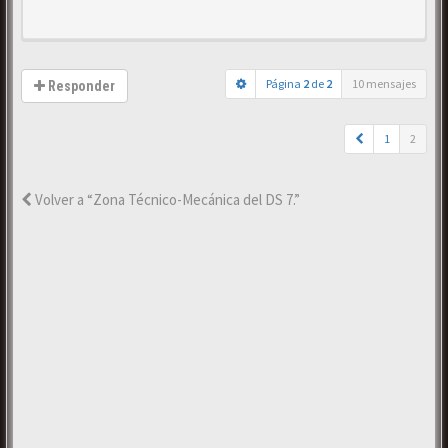
Página
2
de
2
10 mensajes
Responder
1
2
Volver a “Zona Técnico-Mecánica del DS 7.”