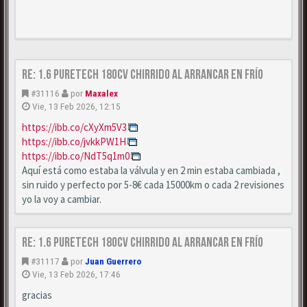
Re: 1.6 puretech 180cv chirrido al arrancar en frío
#31116
por
Maxalex
Vie, 13 Feb 2026, 12:15
https://ibb.co/cXyXm5V3
https://ibb.co/jvkkPW1H
https://ibb.co/NdT5q1m0
Aquí está como estaba la válvula y en 2 min estaba cambiada ,
sin ruido y perfecto por 5-8€ cada 15000km o cada 2 revisiones
yo la voy a cambiar.
Re: 1.6 puretech 180cv chirrido al arrancar en frío
#31117
por
Juan Guerrero
Vie, 13 Feb 2026, 17:46
gracias