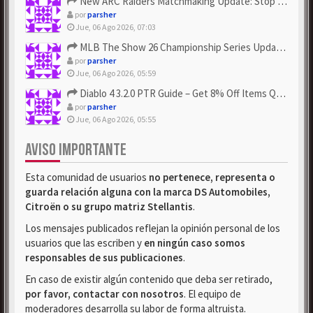
New ARC Raiders Matchmaking Update: Stop Failed - Grab Bluep...
por
parsher
Jue, 06 Ago 2026, 07:03
MLB The Show 26 Championship Series Update! Get Cheap & ...
por
parsher
Jue, 06 Ago 2026, 05:59
Diablo 4 3.2.0 PTR Guide – Get 8% Off Items Quickly to Test ...
por
parsher
Jue, 06 Ago 2026, 05:55
AVISO IMPORTANTE
Esta comunidad de usuarios
no pertenece, representa o
guarda relación alguna con la marca DS Automobiles,
Citroën o su grupo matriz Stellantis
.
Los mensajes publicados reflejan la opinión personal de los
usuarios que las escriben y
en ningún caso somos
responsables de sus publicaciones
.
En caso de existir algún contenido que deba ser retirado,
por favor, contactar con nosotros
. El equipo de
moderadores desarrolla su labor de forma altruista.