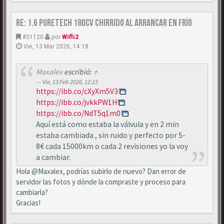
Re: 1.6 puretech 180cv chirrido al arrancar en frío
#31120
por
Wifli2
Vie, 13 Mar 2026, 14:18
Maxalex
escribió:
↑
Vie, 13 Feb 2026, 12:15
https://ibb.co/cXyXm5V3
https://ibb.co/jvkkPW1H
https://ibb.co/NdT5q1m0
Aquí está como estaba la válvula y en 2 min
estaba cambiada , sin ruido y perfecto por 5-
8€ cada 15000km o cada 2 revisiones yo la voy
a cambiar.
Hola @Maxalex, podrías subirlo de nuevo? Dan error de
servidor las fotos y dónde la compraste y proceso para
cambiarla?
Gracias!