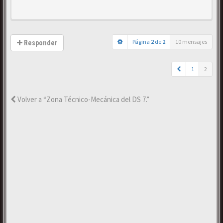
Página
2
de
2
10 mensajes
Responder
1
2
Volver a “Zona Técnico-Mecánica del DS 7.”