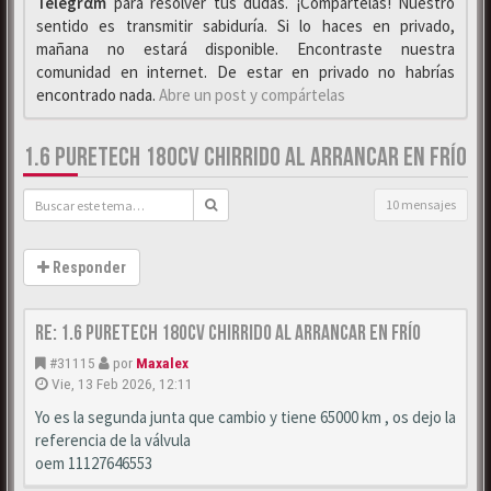
Telegrαm
para resolver tus dudas. ¡Compártelas! Nuestro
sentido es transmitir sabiduría. Si lo haces en privado,
mañana no estará disponible. Encontraste nuestra
comunidad en internet. De estar en privado no habrías
encontrado nada.
Abre un post y compártelas
1.6 PURETECH 180CV CHIRRIDO AL ARRANCAR EN FRÍO
10 mensajes
Responder
Re: 1.6 puretech 180cv chirrido al arrancar en frío
#31115
por
Maxalex
Vie, 13 Feb 2026, 12:11
Yo es la segunda junta que cambio y tiene 65000 km , os dejo la
referencia de la válvula
oem 11127646553