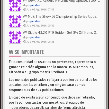
New ARC Raiders Matchmaking Update: Stop Failed - Grab Bluep...
por
parsher
Jue, 06 Ago 2026, 07:03
MLB The Show 26 Championship Series Update! Get Cheap & ...
por
parsher
Jue, 06 Ago 2026, 05:59
Diablo 4 3.2.0 PTR Guide – Get 8% Off Items Quickly to Test ...
por
parsher
Jue, 06 Ago 2026, 05:55
AVISO IMPORTANTE
Esta comunidad de usuarios
no pertenece, representa o
guarda relación alguna con la marca DS Automobiles,
Citroën o su grupo matriz Stellantis
.
Los mensajes publicados reflejan la opinión personal de los
usuarios que las escriben y
en ningún caso somos
responsables de sus publicaciones
.
En caso de existir algún contenido que deba ser retirado,
por favor, contactar con nosotros
. El equipo de
moderadores desarrolla su labor de forma altruista.