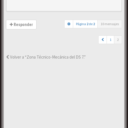
Página
2
de
2
10 mensajes
Responder
1
2
Volver a “Zona Técnico-Mecánica del DS 7.”