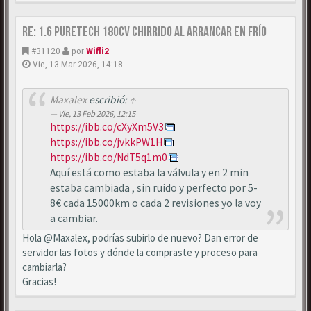
Re: 1.6 puretech 180cv chirrido al arrancar en frío
#31120
por
Wifli2
Vie, 13 Mar 2026, 14:18
Maxalex
escribió:
↑
Vie, 13 Feb 2026, 12:15
https://ibb.co/cXyXm5V3
https://ibb.co/jvkkPW1H
https://ibb.co/NdT5q1m0
Aquí está como estaba la válvula y en 2 min
estaba cambiada , sin ruido y perfecto por 5-
8€ cada 15000km o cada 2 revisiones yo la voy
a cambiar.
Hola @Maxalex, podrías subirlo de nuevo? Dan error de
servidor las fotos y dónde la compraste y proceso para
cambiarla?
Gracias!