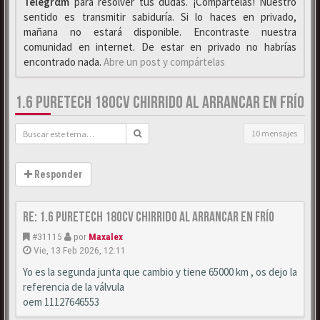
Telegrαm
para resolver tus dudas. ¡Compártelas! Nuestro
sentido es transmitir sabiduría. Si lo haces en privado,
mañana no estará disponible. Encontraste nuestra
comunidad en internet. De estar en privado no habrías
encontrado nada.
Abre un post y compártelas
1.6 PURETECH 180CV CHIRRIDO AL ARRANCAR EN FRÍO
10 mensajes
Responder
Re: 1.6 puretech 180cv chirrido al arrancar en frío
#31115
por
Maxalex
Vie, 13 Feb 2026, 12:11
Yo es la segunda junta que cambio y tiene 65000 km , os dejo la
referencia de la válvula
oem 11127646553