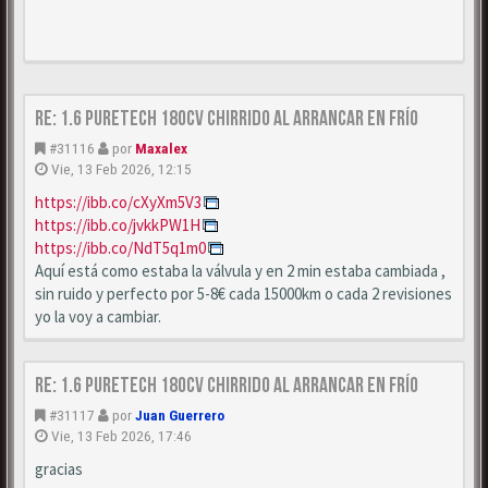
Re: 1.6 puretech 180cv chirrido al arrancar en frío
#31116
por
Maxalex
Vie, 13 Feb 2026, 12:15
https://ibb.co/cXyXm5V3
https://ibb.co/jvkkPW1H
https://ibb.co/NdT5q1m0
Aquí está como estaba la válvula y en 2 min estaba cambiada ,
sin ruido y perfecto por 5-8€ cada 15000km o cada 2 revisiones
yo la voy a cambiar.
Re: 1.6 puretech 180cv chirrido al arrancar en frío
#31117
por
Juan Guerrero
Vie, 13 Feb 2026, 17:46
gracias