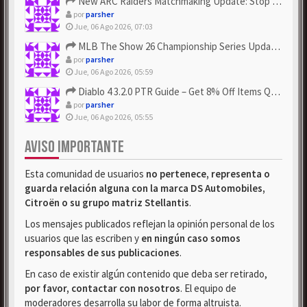
New ARC Raiders Matchmaking Update: Stop Failed - Grab Bluep...
por
parsher
Jue, 06 Ago 2026, 07:03
MLB The Show 26 Championship Series Update! Get Cheap & ...
por
parsher
Jue, 06 Ago 2026, 05:59
Diablo 4 3.2.0 PTR Guide – Get 8% Off Items Quickly to Test ...
por
parsher
Jue, 06 Ago 2026, 05:55
AVISO IMPORTANTE
Esta comunidad de usuarios
no pertenece, representa o
guarda relación alguna con la marca DS Automobiles,
Citroën o su grupo matriz Stellantis
.
Los mensajes publicados reflejan la opinión personal de los
usuarios que las escriben y
en ningún caso somos
responsables de sus publicaciones
.
En caso de existir algún contenido que deba ser retirado,
por favor, contactar con nosotros
. El equipo de
moderadores desarrolla su labor de forma altruista.