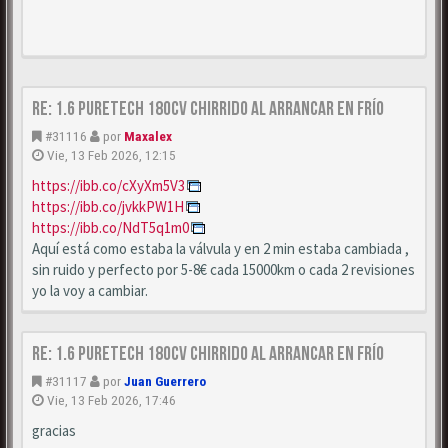
Re: 1.6 puretech 180cv chirrido al arrancar en frío
#31116
por
Maxalex
Vie, 13 Feb 2026, 12:15
https://ibb.co/cXyXm5V3
https://ibb.co/jvkkPW1H
https://ibb.co/NdT5q1m0
Aquí está como estaba la válvula y en 2 min estaba cambiada ,
sin ruido y perfecto por 5-8€ cada 15000km o cada 2 revisiones
yo la voy a cambiar.
Re: 1.6 puretech 180cv chirrido al arrancar en frío
#31117
por
Juan Guerrero
Vie, 13 Feb 2026, 17:46
gracias