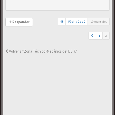
Página
2
de
2
10 mensajes
Responder
1
2
Volver a “Zona Técnico-Mecánica del DS 7.”