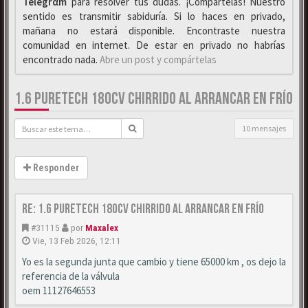
Telegrαm
para resolver tus dudas. ¡Compártelas! Nuestro
sentido es transmitir sabiduría. Si lo haces en privado,
mañana no estará disponible. Encontraste nuestra
comunidad en internet. De estar en privado no habrías
encontrado nada.
Abre un post y compártelas
1.6 PURETECH 180CV CHIRRIDO AL ARRANCAR EN FRÍO
10 mensajes
Responder
Re: 1.6 puretech 180cv chirrido al arrancar en frío
#31115
por
Maxalex
Vie, 13 Feb 2026, 12:11
Yo es la segunda junta que cambio y tiene 65000 km , os dejo la
referencia de la válvula
oem 11127646553