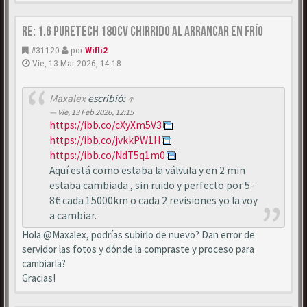
Re: 1.6 puretech 180cv chirrido al arrancar en frío
#31120
por
Wifli2
Vie, 13 Mar 2026, 14:18
Maxalex
escribió:
↑
Vie, 13 Feb 2026, 12:15
https://ibb.co/cXyXm5V3
https://ibb.co/jvkkPW1H
https://ibb.co/NdT5q1m0
Aquí está como estaba la válvula y en 2 min
estaba cambiada , sin ruido y perfecto por 5-
8€ cada 15000km o cada 2 revisiones yo la voy
a cambiar.
Hola @Maxalex, podrías subirlo de nuevo? Dan error de
servidor las fotos y dónde la compraste y proceso para
cambiarla?
Gracias!