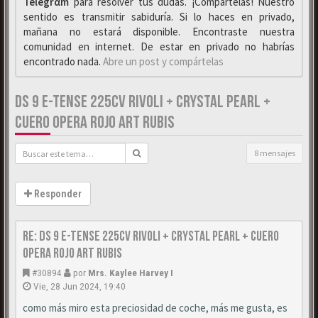
Telegrαm
para resolver tus dudas. ¡Compártelas! Nuestro
sentido es transmitir sabiduría. Si lo haces en privado,
mañana no estará disponible. Encontraste nuestra
comunidad en internet. De estar en privado no habrías
encontrado nada.
Abre un post y compártelas
DS 9 E-TENSE 225CV RIVOLI + CRYSTAL PEARL +
CUERO OPERA ROJO ART RUBIS
8 mensajes
Responder
Re: DS 9 E-Tense 225cv Rivoli + Crystal Pearl + Cuero
Opera Rojo Art Rubis
#30894
por
Mrs. Kaylee Harvey I
Vie, 28 Jun 2024, 19:40
como más miro esta preciosidad de coche, más me gusta, es