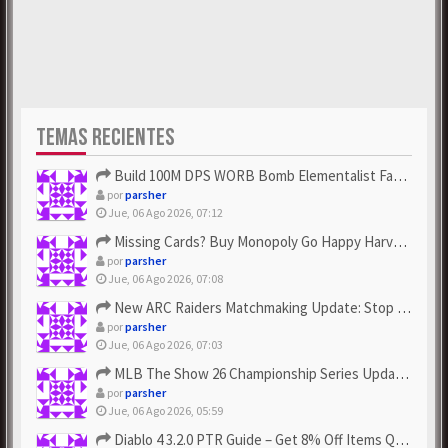
TEMAS RECIENTES
Build 100M DPS WORB Bomb Elementalist Fast - Grab POE Curren...
por
parsher
Jue, 06 Ago 2026, 07:12
Missing Cards? Buy Monopoly Go Happy Harvest with Looney Tun...
por
parsher
Jue, 06 Ago 2026, 07:08
New ARC Raiders Matchmaking Update: Stop Failed - Grab Bluep...
por
parsher
Jue, 06 Ago 2026, 07:03
MLB The Show 26 Championship Series Update! Get Cheap & ...
por
parsher
Jue, 06 Ago 2026, 05:59
Diablo 4 3.2.0 PTR Guide – Get 8% Off Items Quickly to Test ...