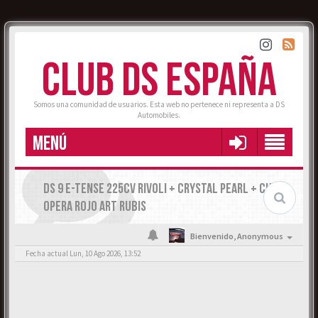
CLUB DS ESPAÑA
Somos una comunidad de usuarios. Esta web no pertenece ni representa a DS
Automobiles.
MENÚ
DS 9 E-TENSE 225CV RIVOLI + CRYSTAL PEARL + CUERO
OPERA ROJO ART RUBIS
Bienvenido,
Anonymous
Fecha actual Lun, 10 Ago 2026, 13:52