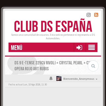
CLUB DS ESPAÑA
Somos una comunidad de usuarios. Esta web no pertenece ni representa a DS
Automobiles.
MENÚ
DS 9 E-TENSE 225CV RIVOLI + CRYSTAL PEARL + CUERO
OPERA ROJO ART RUBIS
Bienvenido,
Anonymous
Fecha actual Lun, 10 Ago 2026, 11:30