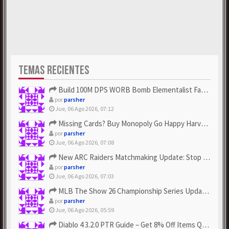
TEMAS RECIENTES
Build 100M DPS WORB Bomb Elementalist Fast - Grab POE Curren...
por
parsher
Jue, 06 Ago 2026, 07:12
Missing Cards? Buy Monopoly Go Happy Harvest with Looney Tun...
por
parsher
Jue, 06 Ago 2026, 07:08
New ARC Raiders Matchmaking Update: Stop Failed - Grab Bluep...
por
parsher
Jue, 06 Ago 2026, 07:03
MLB The Show 26 Championship Series Update! Get Cheap & ...
por
parsher
Jue, 06 Ago 2026, 05:59
Diablo 4 3.2.0 PTR Guide – Get 8% Off Items Quickly to Test ...