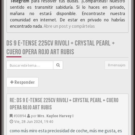
Telegrαm
para resolver tus dudas. ¡Compártelas! Nuestro
sentido es transmitir sabiduría. Si lo haces en privado,
mañana no estará disponible. Encontraste nuestra
comunidad en internet. De estar en privado no habrías
encontrado nada.
Abre un post y compártelas
DS 9 E-TENSE 225CV RIVOLI + CRYSTAL PEARL +
CUERO OPERA ROJO ART RUBIS
8 mensajes
Responder
Re: DS 9 E-Tense 225cv Rivoli + Crystal Pearl + Cuero
Opera Rojo Art Rubis
#30894
por
Mrs. Kaylee Harvey I
Vie, 28 Jun 2024, 19:40
como más miro esta preciosidad de coche, más me gusta, es