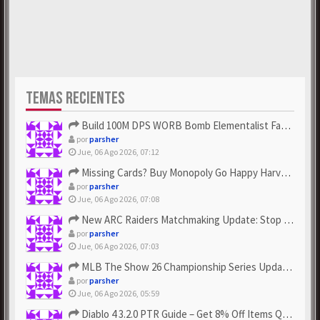
TEMAS RECIENTES
Build 100M DPS WORB Bomb Elementalist Fast - Grab POE Curren...
por
parsher
Jue, 06 Ago 2026, 07:12
Missing Cards? Buy Monopoly Go Happy Harvest with Looney Tun...
por
parsher
Jue, 06 Ago 2026, 07:08
New ARC Raiders Matchmaking Update: Stop Failed - Grab Bluep...
por
parsher
Jue, 06 Ago 2026, 07:03
MLB The Show 26 Championship Series Update! Get Cheap & ...
por
parsher
Jue, 06 Ago 2026, 05:59
Diablo 4 3.2.0 PTR Guide – Get 8% Off Items Quickly to Test ...