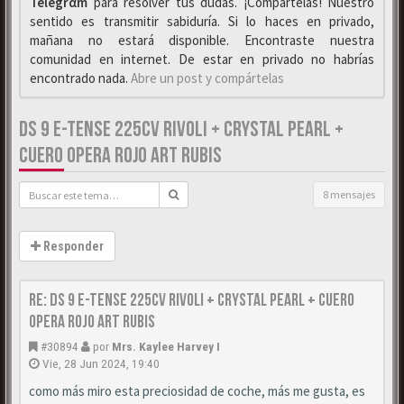
Telegrαm
para resolver tus dudas. ¡Compártelas! Nuestro
sentido es transmitir sabiduría. Si lo haces en privado,
mañana no estará disponible. Encontraste nuestra
comunidad en internet. De estar en privado no habrías
encontrado nada.
Abre un post y compártelas
DS 9 E-TENSE 225CV RIVOLI + CRYSTAL PEARL +
CUERO OPERA ROJO ART RUBIS
8 mensajes
Responder
Re: DS 9 E-Tense 225cv Rivoli + Crystal Pearl + Cuero
Opera Rojo Art Rubis
#30894
por
Mrs. Kaylee Harvey I
Vie, 28 Jun 2024, 19:40
como más miro esta preciosidad de coche, más me gusta, es