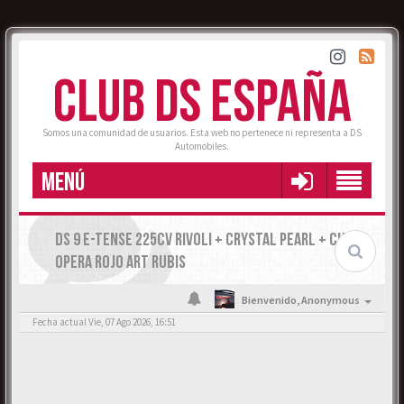
CLUB DS ESPAÑA
Somos una comunidad de usuarios. Esta web no pertenece ni representa a DS
Automobiles.
MENÚ
DS 9 E-TENSE 225CV RIVOLI + CRYSTAL PEARL + CUERO
OPERA ROJO ART RUBIS
Bienvenido,
Anonymous
Fecha actual Vie, 07 Ago 2026, 16:51