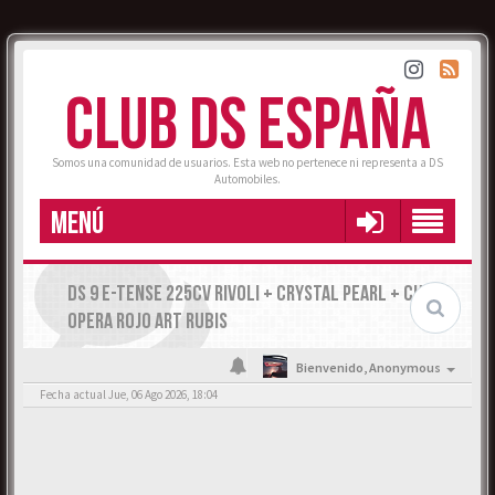
CLUB DS ESPAÑA
Somos una comunidad de usuarios. Esta web no pertenece ni representa a DS
Automobiles.
MENÚ
DS 9 E-TENSE 225CV RIVOLI + CRYSTAL PEARL + CUERO
OPERA ROJO ART RUBIS
Bienvenido,
Anonymous
Fecha actual Jue, 06 Ago 2026, 18:04