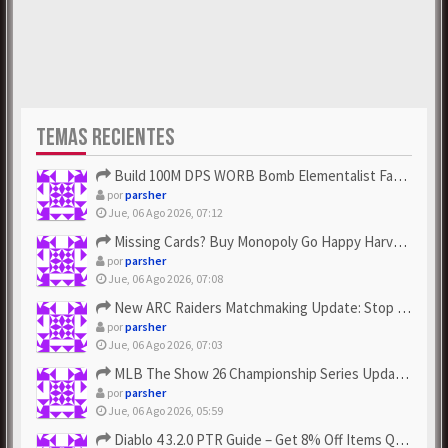
TEMAS RECIENTES
Build 100M DPS WORB Bomb Elementalist Fast - Grab POE Curren...
por
parsher
Jue, 06 Ago 2026, 07:12
Missing Cards? Buy Monopoly Go Happy Harvest with Looney Tun...
por
parsher
Jue, 06 Ago 2026, 07:08
New ARC Raiders Matchmaking Update: Stop Failed - Grab Bluep...
por
parsher
Jue, 06 Ago 2026, 07:03
MLB The Show 26 Championship Series Update! Get Cheap & ...
por
parsher
Jue, 06 Ago 2026, 05:59
Diablo 4 3.2.0 PTR Guide – Get 8% Off Items Quickly to Test ...