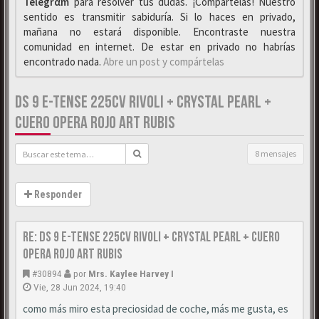
Telegrαm
para resolver tus dudas. ¡Compártelas! Nuestro
sentido es transmitir sabiduría. Si lo haces en privado,
mañana no estará disponible. Encontraste nuestra
comunidad en internet. De estar en privado no habrías
encontrado nada.
Abre un post y compártelas
DS 9 E-TENSE 225CV RIVOLI + CRYSTAL PEARL +
CUERO OPERA ROJO ART RUBIS
8 mensajes
Responder
Re: DS 9 E-Tense 225cv Rivoli + Crystal Pearl + Cuero
Opera Rojo Art Rubis
#30894
por
Mrs. Kaylee Harvey I
Vie, 28 Jun 2024, 19:40
como más miro esta preciosidad de coche, más me gusta, es