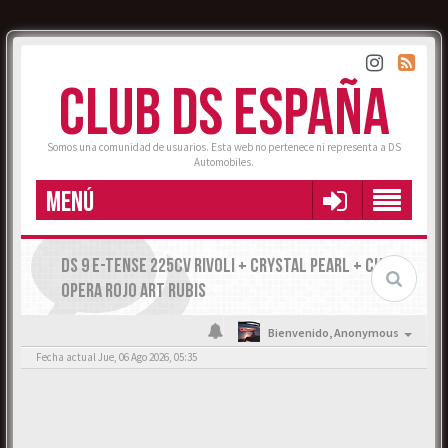
CLUB DS ESPAÑA
Somos una comunidad de usuarios. Esta web no pertenece ni representa a DS
Automobiles.
MENÚ
DS 9 E-TENSE 225CV RIVOLI + CRYSTAL PEARL + CUERO
OPERA ROJO ART RUBIS
Bienvenido,
Anonymous
Fecha actual Jue, 06 Ago 2026, 05:35