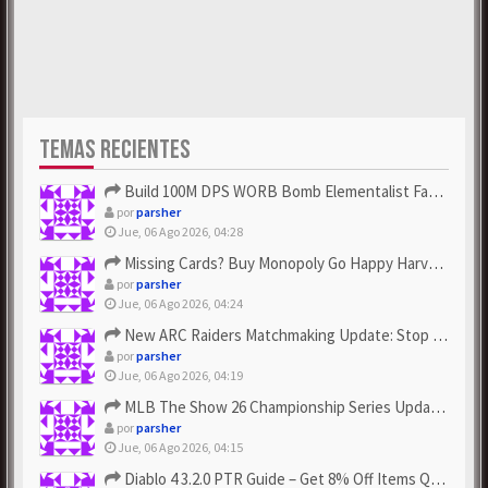
TEMAS RECIENTES
Build 100M DPS WORB Bomb Elementalist Fast - Grab POE Curren...
por
parsher
Jue, 06 Ago 2026, 04:28
Missing Cards? Buy Monopoly Go Happy Harvest with Looney Tun...
por
parsher
Jue, 06 Ago 2026, 04:24
New ARC Raiders Matchmaking Update: Stop Failed - Grab Bluep...
por
parsher
Jue, 06 Ago 2026, 04:19
MLB The Show 26 Championship Series Update! Get Cheap & ...
por
parsher
Jue, 06 Ago 2026, 04:15
Diablo 4 3.2.0 PTR Guide – Get 8% Off Items Quickly to Test ...