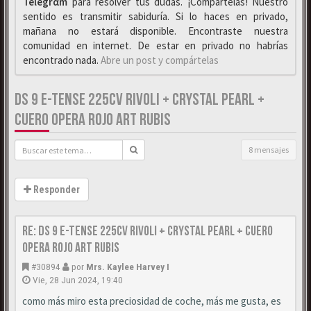
Telegrαm
para resolver tus dudas. ¡Compártelas! Nuestro
sentido es transmitir sabiduría. Si lo haces en privado,
mañana no estará disponible. Encontraste nuestra
comunidad en internet. De estar en privado no habrías
encontrado nada.
Abre un post y compártelas
DS 9 E-TENSE 225CV RIVOLI + CRYSTAL PEARL +
CUERO OPERA ROJO ART RUBIS
8 mensajes
Responder
Re: DS 9 E-Tense 225cv Rivoli + Crystal Pearl + Cuero
Opera Rojo Art Rubis
#30894
por
Mrs. Kaylee Harvey I
Vie, 28 Jun 2024, 19:40
como más miro esta preciosidad de coche, más me gusta, es