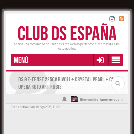
CLUB DS ESPAÑA
Somos una comunidad de usuarios. Esta web no pertenece ni representa a DS
Automobiles.
MENÚ
DS 9 E-TENSE 225CV RIVOLI + CRYSTAL PEARL + CUERO
OPERA ROJO ART RUBIS
Bienvenido,
Anonymous
Fecha actual Sab, 08 Ago 2026, 11:09