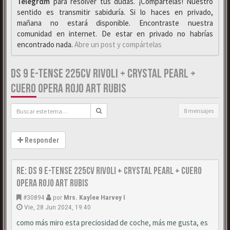
Telegrαm
para resolver tus dudas. ¡Compártelas! Nuestro
sentido es transmitir sabiduría. Si lo haces en privado,
mañana no estará disponible. Encontraste nuestra
comunidad en internet. De estar en privado no habrías
encontrado nada.
Abre un post y compártelas
DS 9 E-TENSE 225CV RIVOLI + CRYSTAL PEARL +
CUERO OPERA ROJO ART RUBIS
8 mensajes
Responder
Re: DS 9 E-Tense 225cv Rivoli + Crystal Pearl + Cuero
Opera Rojo Art Rubis
#30894
por
Mrs. Kaylee Harvey I
Vie, 28 Jun 2024, 19:40
como más miro esta preciosidad de coche, más me gusta, es