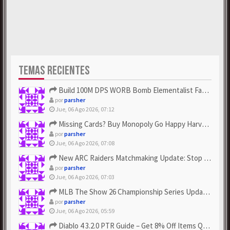
TEMAS RECIENTES
Build 100M DPS WORB Bomb Elementalist Fast - Grab POE Curren...
por
parsher
Jue, 06 Ago 2026, 07:12
Missing Cards? Buy Monopoly Go Happy Harvest with Looney Tun...
por
parsher
Jue, 06 Ago 2026, 07:08
New ARC Raiders Matchmaking Update: Stop Failed - Grab Bluep...
por
parsher
Jue, 06 Ago 2026, 07:03
MLB The Show 26 Championship Series Update! Get Cheap & ...
por
parsher
Jue, 06 Ago 2026, 05:59
Diablo 4 3.2.0 PTR Guide – Get 8% Off Items Quickly to Test ...